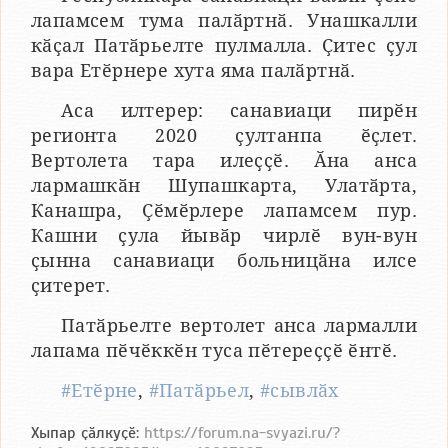
лапамсем тума палӑртнӑ. Унашкалли
кӑҫал Патӑрьелте пулмалла. Ҫитес ҫул
вара Етӗрнере хута яма палӑртнӑ.
Аса илтерер: санавиаци пирӗн
регионта 2020 ҫултанпа ӗҫлет.
Вертолета тара илеҫҫӗ. Ӑна анса
лармашкӑн Шупашкарта, Улатӑрта,
Канашра, Ҫӗмӗрлере лапамсем пур.
Кашни ҫула йывӑр чирлӗ вун-вун
ҫынна санавиаци больницӑна илсе
ҫитерет.
Патӑрьелте вертолет анса лармалли
лапама пӗчӗккӗн туса пӗтереҫҫӗ ӗнтӗ.
#Етӗрне
,
#Патӑрьел
,
#сывлӑх
Хыпар ҫӑлкуҫӗ:
https://forum.na-svyazi.ru/?