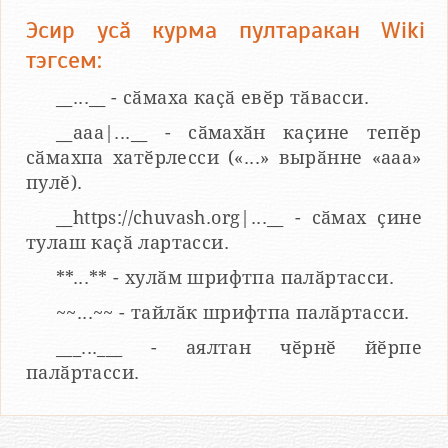
Эсир усӑ курма пултаракан Wiki
тэгсем:
__...__ - сӑмаха каҫӑ евӗр тӑвасси.
__aaa|...__ - сӑмахӑн каҫине тепӗр
сӑмахпа хатӗрлесси («...» вырӑнне «ааа»
пулӗ).
__https://chuvash.org|...__ - сӑмах ҫине
тулаш каҫӑ лартасси.
**...** - хулӑм шрифтпа палӑртасси.
~~...~~ - тайлӑк шрифтпа палӑртасси.
___...___ - аялтан чӗрнӗ йӗрпе
палӑртасси.