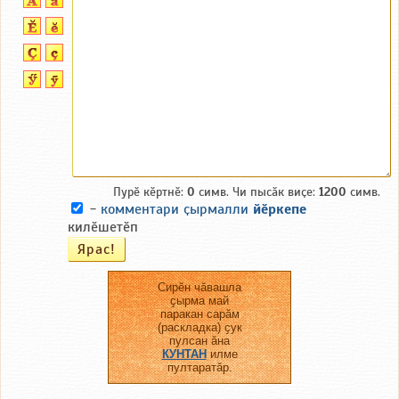
Пурӗ кӗртнӗ:
0
симв. Чи пысӑк виҫе:
1200
симв.
-
комментари ҫырмалли
йӗркепе
килӗшетӗп
Сирӗн чӑвашла
ҫырма май
паракан сарӑм
(раскладка) ҫук
пулсан ӑна
КУНТАН
илме
пултаратӑр.