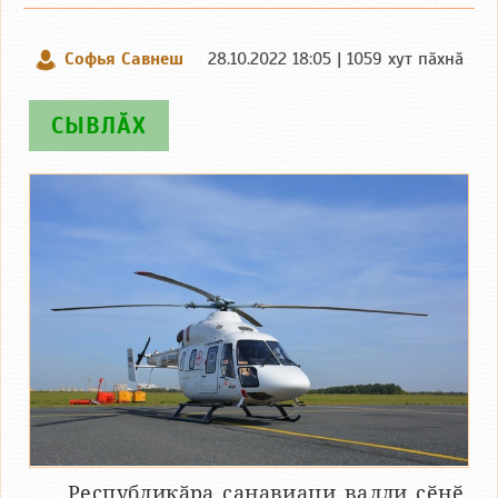
Софья Савнеш
28.10.2022 18:05 | 1059 хут пӑхнӑ
СЫВЛӐХ
Республикӑра санавиаци валли ҫӗнӗ