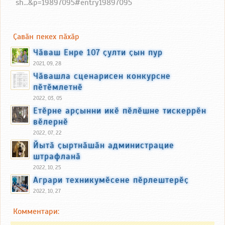
sh...&p=19897095#entry19897095
Ҫавӑн пекех пӑхӑр
Чӑваш Енре 107 ҫулти ҫын пур
2021, 09, 28
Чӑвашла сценарисен конкурсне
пӗтӗмлетнӗ
2022, 03, 05
Етӗрне арҫынни икӗ пӗлӗшне тискеррӗн
вӗлернӗ
2022, 07, 22
Йытӑ ҫыртнӑшӑн администрацие
штрафланӑ
2022, 10, 25
Аграри техникумӗсене пӗрлештерӗҫ
2022, 10, 27
Комментари: