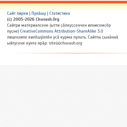
Сайт пирки
|
Пулӑшу
|
Статистика
(c) 2005-2026 Chuvash.Org
Сайтри материалсене (ытти ҫӑлкуҫсенчен илнисемсӗр
пуҫне)
CreativeCommons Attribution-ShareAlike 3.0
лицензипе килӗшӳллӗн усӑ курма пулать. Сайтпа ҫыхӑннӑ
ыйтусене кунта ярӑр: site(a)chuvash.org