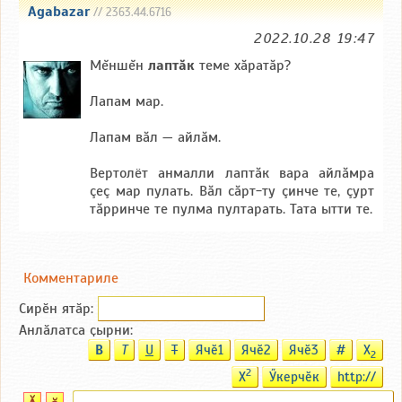
Agabazar
// 2363.44.6716
2022.10.28 19:47
Мĕншĕн
лаптăк
теме хăратăр?
Лапам мар.
Лапам вăл — айлăм.
Вертолёт анмалли лаптăк вара айлăмра
çеç мар пулать. Вăл сăрт-ту çинче те, çурт
тăрринче те пулма пултарать. Тата ытти те.
Комментариле
Сирӗн ятӑp:
Анлӑлатса ҫырни:
B
T
U
T
Ячӗ1
Ячӗ2
Ячӗ3
#
X
2
2
X
Ӳкерчӗк
http://