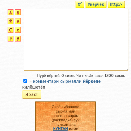
2
X
Ӳкерчӗк
http://
Пурӗ кӗртнӗ:
0
симв. Чи пысӑк виҫе:
1200
симв.
-
комментари ҫырмалли
йӗркепе
килӗшетӗп
Сирӗн чӑвашла
ҫырма май
паракан сарӑм
(раскладка) ҫук
пулсан ӑна
КУНТАН
илме