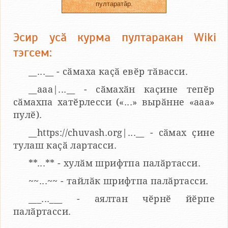
пултаратӑр.
Эсир усӑ курма пултаракан Wiki
тэгсем:
__...__ - сӑмаха каҫӑ евӗр тӑвасси.
__aaa|...__ - сӑмахӑн каҫине тепӗр
сӑмахпа хатӗрлесси («...» вырӑнне «ааа»
пулӗ).
__https://chuvash.org|...__ - сӑмах ҫине
тулаш каҫӑ лартасси.
**...** - хулӑм шрифтпа палӑртасси.
~~...~~ - тайлӑк шрифтпа палӑртасси.
___...___ - аялтан чӗрнӗ йӗрпе
палӑртасси.