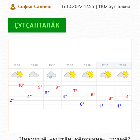
Софья Савнеш
17.10.2022 17:55 | 1102 хут пӑхнӑ
ҪУТҪАНТАЛӐК
Нивушлӗ «ылтӑн кӗркунне» пулмӗ?