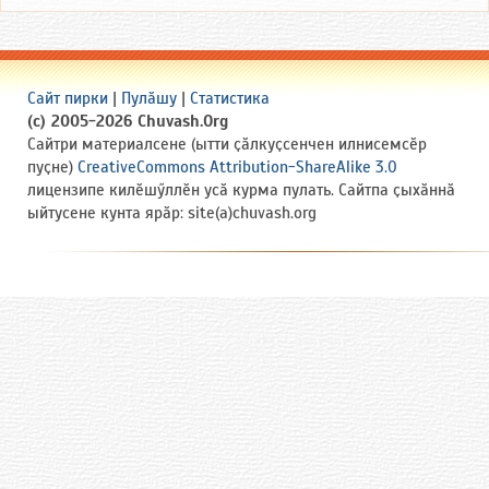
Сайт пирки
|
Пулӑшу
|
Статистика
(c) 2005-2026 Chuvash.Org
Сайтри материалсене (ытти ҫӑлкуҫсенчен илнисемсӗр
пуҫне)
CreativeCommons Attribution-ShareAlike 3.0
лицензипе килӗшӳллӗн усӑ курма пулать. Сайтпа ҫыхӑннӑ
ыйтусене кунта ярӑр: site(a)chuvash.org