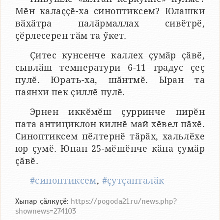
Мӗн калаҫҫӗ-ха синоптиксем? Юлашки
вӑхӑтра палӑрмаллах сивӗтрӗ,
ҫӗрлесерен тӑм та ӳкет.
Ҫитес кунсенче каллех ҫумӑр ҫӑвӗ,
сывлӑш температури 6-11 градус ҫеҫ
пулӗ. Юрать-ха, шӑнтмӗ. Ыран та
паянхи пек ҫиллӗ пулӗ.
Эрнен иккӗмӗш ҫурринче пирӗн
пата антициклон килнӗ май хӗвел пӑхӗ.
Синоптиксем пӗлтернӗ тӑрӑх, хальлӗхе
юр ҫумӗ. Юпан 25-мӗшӗнче кӑна ҫумӑр
ҫӑвӗ.
#синоптиксем
,
#ҫутҫанталӑк
Хыпар ҫӑлкуҫӗ:
https://pogoda21.ru/news.php?
shownews=274103