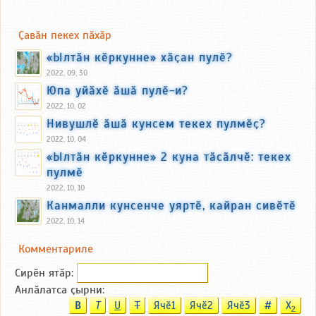
Ҫавӑн пекех пӑхӑр
«Ылтӑн кӗркунне» хӑҫан пулӗ?
2022, 09, 30
Юпа уйӑхӗ ӑшӑ пулӗ-и?
2022, 10, 02
Нивушлӗ ӑшӑ кунсем текех пулмӗҫ?
2022, 10, 04
«Ылтӑн кӗркунне» 2 куна тӑсӑлчӗ: текех
пулмӗ
2022, 10, 10
Канмалли кунсенче уяртӗ, кайран сивӗтӗ
2022, 10, 14
Комментариле
Сирӗн ятӑp:
Анлӑлатса ҫырни:
B
T
U
T
Ячӗ1
Ячӗ2
Ячӗ3
#
X
2