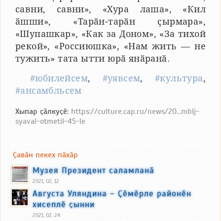
савни, савни», «Хура лаша», «Кил
ӑшши», «Тарӑн-тарӑн ҫырмара»,
«Шупашкар», «Как за Доном», «За тихой
рекой», «Россиюшка», «Нам жить — не
тужить» тата ытти юрӑ янӑранӑ.
#юбилейсем
,
#уявсем
,
#культура
,
#ансамбльсем
Хыпар ҫӑлкуҫӗ:
https://culture.cap.ru/news/20...mblj-
syaval-otmetil-45-le
Ҫавӑн пекех пӑхӑр
Музея Президент саламланӑ
2021, 02, 12
Августа Уляндина – Ҫӗмӗрле районӗн
хисеплӗ ҫынни
2021, 02, 24