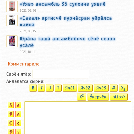
«Уяв» ансамбль 35 ҫулхине уявлӗ
2021, 05, 02
«Ҫавал» артисчӗ пурнӑҫран уйрӑлса
кайнӑ
2021, 06, 15
Юрӑпа ташӑ ансамблӗнче ҫӗнӗ сезон
уҫӑлӗ
2021, 10, 11
Комментариле
Сирӗн ятӑp:
Анлӑлатса ҫырни:
B
T
U
T
Ячӗ1
Ячӗ2
Ячӗ3
#
X
2
2
X
Ӳкерчӗк
http://