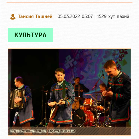
Таисия Ташней
05.03.2022 05:07 | 1529 хут пӑхнӑ
КУЛЬТУРА
https://culture.cap.ru сӑнӳкерчӗкӗсем