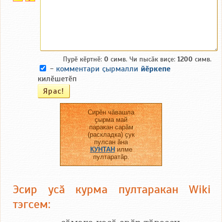
Пурӗ кӗртнӗ:
0
симв. Чи пысӑк виҫе:
1200
симв.
-
комментари ҫырмалли
йӗркепе
килӗшетӗп
Сирӗн чӑвашла
ҫырма май
паракан сарӑм
(раскладка) ҫук
пулсан ӑна
КУНТАН
илме
пултаратӑр.
Эсир усӑ курма пултаракан Wiki
тэгсем: