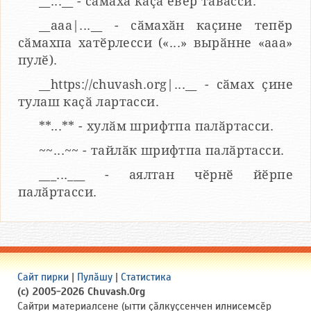
__...__ - сӑмаха каҫӑ евӗр тӑвасси.
__aaa|...__ - сӑмахӑн каҫине тепӗр
сӑмахпа хатӗрлесси («...» вырӑнне «ааа»
пулӗ).
__https://chuvash.org|...__ - сӑмах ҫине
тулаш каҫӑ лартасси.
**...** - хулӑм шрифтпа палӑртасси.
~~...~~ - тайлӑк шрифтпа палӑртасси.
___...___ - аялтан чӗрнӗ йӗрпе
палӑртасси.
Сайт пирки
|
Пулӑшу
|
Статистика
(c) 2005-2026 Chuvash.Org
Сайтри материалсене (ытти ҫӑлкуҫсенчен илнисемсӗр