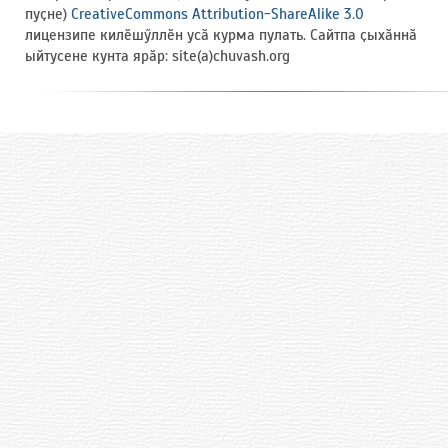
пуҫне)
CreativeCommons Attribution-ShareAlike 3.0
лицензипе килӗшӳллӗн усӑ курма пулать. Сайтпа ҫыхӑннӑ
ыйтусене кунта ярӑр: site(a)chuvash.org