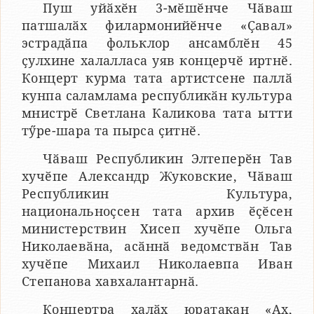
Пуш уйӑхӗн 3-мӗшӗнче Чӑваш
патшалӑх филармонийӗнче «Ҫавал»
эстрадӑпа фольклор ансамблӗн 45
ҫулхине халалласа уяв концерчӗ иртнӗ.
Концерт курма тата артистсене паллӑ
кунпа саламлама республикӑн культура
мнистрӗ Светлана Каликова тата ытти
тӳре-шара та пырса ҫитнӗ.
Чӑваш Республикин Элтеперӗн Тав
хучӗпе Александр Жуковские, Чӑваш
Республикин Культура,
национальноҫсен тата архив ӗҫӗсен
министерствин Хисеп хучӗпе Ольга
Николаевӑна, асӑннӑ ведомствӑн Тав
хучӗпе Михаил Николаевпа Иван
Степанова хавхалантарнӑ.
Концертра халӑх юратакан «Ах,