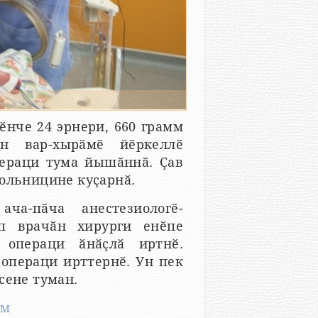
нче 24 эрнери, 660 грамм
н вар-хырӑмӗ йӗркеллӗ
пераци тума йышӑннӑ. Ҫав
больницине куҫарнӑ.
ча-пӑча анестезиологӗ-
п врачӑн хирурги енӗпе
 операци ӑнӑҫлӑ иртнӗ.
 операци ирттернӗ. Ун пек
сене туман.
ем