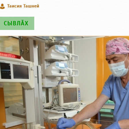
Таисия Ташней
СЫВЛӐХ