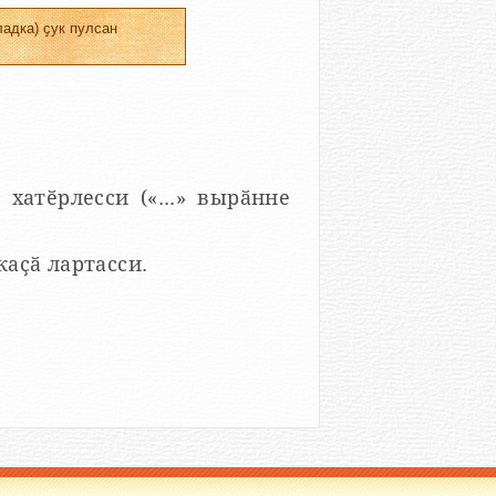
адка) ҫук пулсан
 хатӗрлесси («...» вырӑнне
 каҫӑ лартасси.