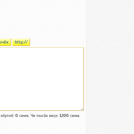
рчӗк
http://
 кӗртнӗ:
0
симв. Чи пысӑк виҫе:
1200
симв.