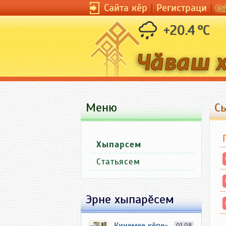
Сайта кӗр
|
Регистраци
|
Са
+20.4 °C
Меню
Сы
Хыпарсем
Статьясем
Эрне хыпарӗсем
Кинемее кӗпе-