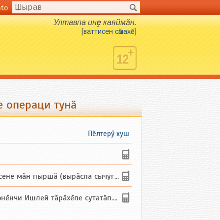
nto
Ултавпа инҫе каяймӑн.
[
ваттисен сӑмахӗ
]
е операци тунӑ
Пӗлтерӳ хуш
не мăн пыршă (вырăсла сычуг) ...
и Ишлей тăрăхĕпе сутатăп. Ха...