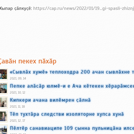
Хыпар ҫӑлкуҫӗ:
https://cap.ru/news/2022/01/19...gi-spasli-zhiz
Ҫавӑн пекех пӑхӑр
«Сывлӑх хумӗ» теплоходра 200 ачан сывлӑхне 
2021, 09, 14
Пепке алӑсӑр юлмӗ-и е Ача кӗтекен хӗрарӑмсен
2021, 10, 12
Кипкери ачана вилӗмрен ҫӑлнӑ
2021, 11, 18
Тӗп тухтӑра следстви изоляторне хупса хунӑ
2021, 12, 17
Пӗлтӗр санавиаципе 109 ҫынна пульницӑна илс