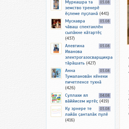
Муркашра та
03.08
земство тренерӗ
ӗҫлеме пуҫланӑ
(441)
Мускавра
03.08
чӑваш спектаклӗн
сыпӑкне кӑтартӗҫ
(437)
Алевтина
03.08
Иванова
электрогазосварщикра
тӑрӑшать
(427)
Анна
03.08
Тумалановӑн кӗнеки
пичетленсе тухнӑ
(426)
Суллахи ял
04.08
вӑййисем иртӗҫ
(419)
Ку эрнере те
03.08
лайӑх ҫанталӑк пулӗ
(416)