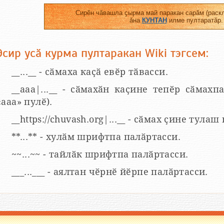
Сирӗн чӑвашла ҫырма май паракан сарӑм (раскл
ӑна
КУНТАН
илме пултаратӑр.
Эсир усӑ курма пултаракан Wiki тэгсем:
__...__ - сӑмаха каҫӑ евӗр тӑвасси.
__aaa|...__ - сӑмахӑн каҫине тепӗр сӑмахпа
«ааа» пулӗ).
__https://chuvash.org|...__ - сӑмах ҫине тулаш
**...** - хулӑм шрифтпа палӑртасси.
~~...~~ - тайлӑк шрифтпа палӑртасси.
___...___ - аялтан чӗрнӗ йӗрпе палӑртасси.