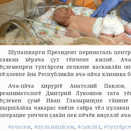
Cap.ru сӑнӳкерчӗкӗ
Шупашкарти Президент перинаталь центрӗ
таякан хӗрача ҫут тӗнчене килнӗ. Ача
ӗҫлеменрен тухтӑрсем пепкене васкавлӑн о
тӗллевпе ӑна Республикӑн ача-пӑча клиника 
Ача-пӑча хирургӗ Анатолий Павлов, а
реаниматологӗ Дмитрий Лукоянов тата тӗ
ӗҫлекен ҫумӗ Иван Глазыринҫне тӑнипе
пыршӑлӑха чакарас енӗпе сайра тӗл пулакан
операцие унччен ҫавӑн пек пӗчӗк виҫеллӗ ача
#ачасем
,
#пульницӑсем
,
#сывлӑх
,
#тухтӑрс