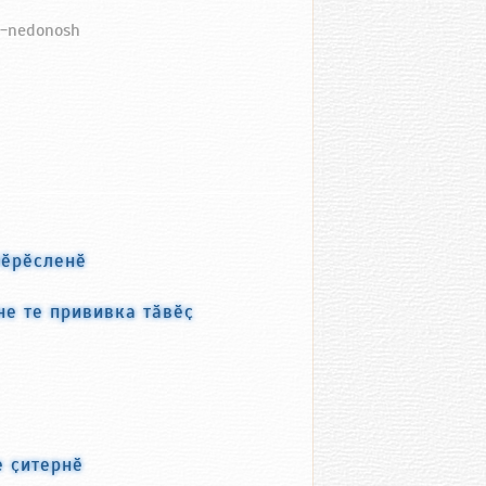
nj-nedonosh
тӗрӗсленӗ
е те прививка тӑвӗҫ
е ҫитернӗ