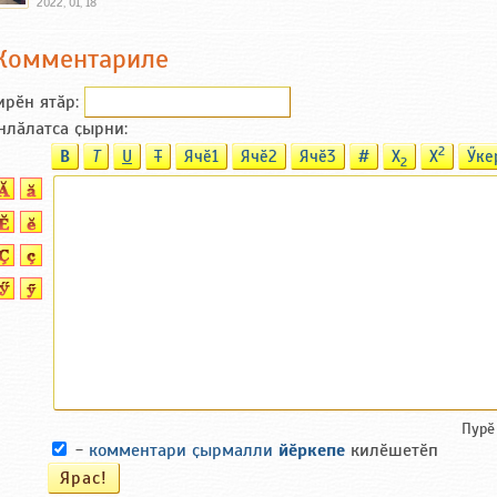
2022, 01, 18
Комментариле
ирӗн ятӑp:
нлӑлатса ҫырни:
2
B
T
U
T
Ячӗ1
Ячӗ2
Ячӗ3
#
X
X
Ӳке
2
Пурӗ
-
комментари ҫырмалли
йӗркепе
килӗшетӗп