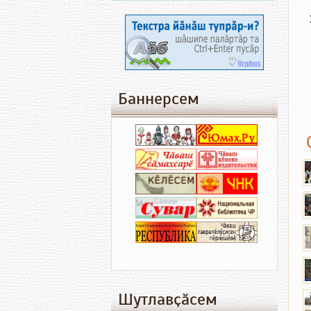
Баннерсем
Шутлавҫӑсем