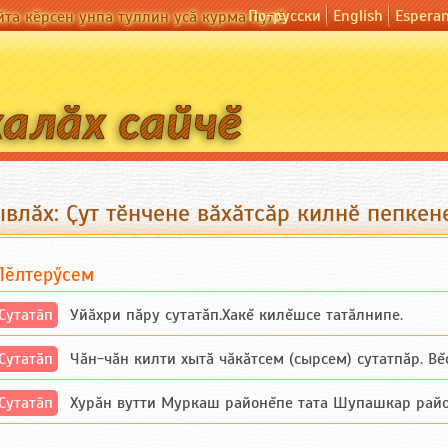
По-русски
English
Espera
йта кӗрсен унпа туллин усӑ курма пулӗ
влӑх: Ҫут тӗнчене вӑхӑтсӑр килнӗ пепкен
Пӗлтерӳсем
Сутатӑп
Уйăхри пăру сутатăп.Хакĕ килĕшсе татăлнипе.
Сутатӑп
Чăн-чăн килти хытă чăкăтсем (сырсем) сутатпăр. Вĕсе
Сутатӑп
Хурăн вутти Муркаш районĕпе тата Шупашкар районĕнч