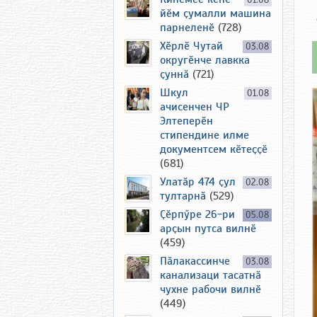
01.08
йӗм ҫумалли машина
парнеленӗ
(728)
Хӗрлӗ Чутай
03.08
округӗнче лавкка
ҫуннӑ
(721)
Шкул
01.08
ачисенчен ЧР
Элтеперӗн
стипендине илме
документсем кӗтеҫҫӗ
(681)
Улатӑр 474 ҫул
02.08
тултарнӑ
(529)
Ҫӗрпӳре 26-ри
05.08
арҫын путса вилнӗ
(459)
Пӑлакассинче
03.08
канализаци тасатнӑ
чухне рабочи вилнӗ
(449)