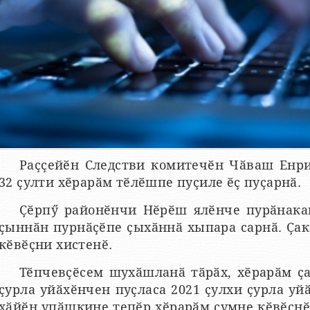
Раҫҫейӗн Следстви комитечӗн Чӑваш Енр
32 ҫулти хӗрарӑм тӗлӗшпе пуҫиле ӗҫ пуҫарнӑ.
Ҫӗрпӳ районӗнчи Нӗрӗш ялӗнче пурӑнака
ҫыннӑн пурнӑҫӗпе ҫыхӑннӑ хыпара сарнӑ. Ҫа
кӗвӗҫни хистенӗ.
Тӗпчевҫӗсем шухӑшланӑ тӑрӑх, хӗрарӑм ҫа
ҫурла уйӑхӗнчен пуҫласа 2021 ҫулхи ҫурла уй
хӑйӗн упӑшкине тепӗр хӗрарӑм ҫумне кӗвӗҫнӗ