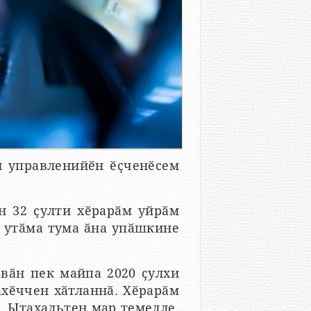
и управленийӗн ӗҫченӗсем
н 32 ҫулти хӗрарӑм уйрӑм
к утӑма тума ӑна упӑшкине
вӑн пек майпа 2020 ҫулхи
ӑхӗччен хӑтланнӑ. Хӗрарӑм
. Ытахальтен мар темелле.