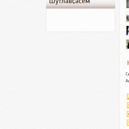
Шутлавҫӑсем
С
А