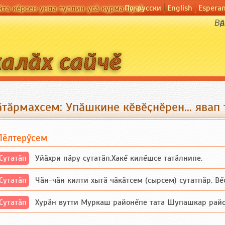
По-русски
English
Espera
йта кӗрсен унпа туллин усӑ курма пулӗ
Вӑ
тӑрмахсем: Упӑшкине кӗвӗҫнӗрен... явап
Пӗлтерӳсем
Сутатӑп
Уйăхри пăру сутатăп.Хакĕ килĕшсе татăлнипе.
Сутатӑп
Чăн-чăн килти хытă чăкăтсем (сырсем) сутатпăр. Вĕсе
Сутатӑп
Хурăн вутти Муркаш районĕпе тата Шупашкар районĕнч