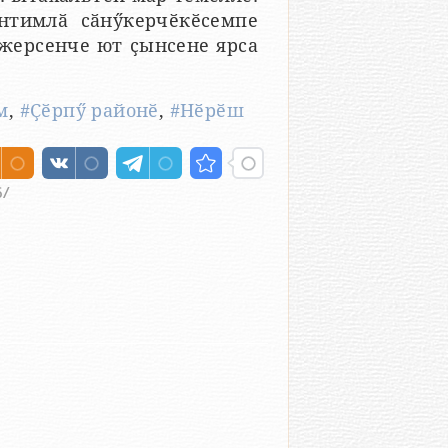
нтимлӑ сӑнӳкерчӗкӗсемпе
джерсенче ют ҫынсене ярса
м
,
#Ҫӗрпӳ районӗ
,
#Нӗрӗш
6/