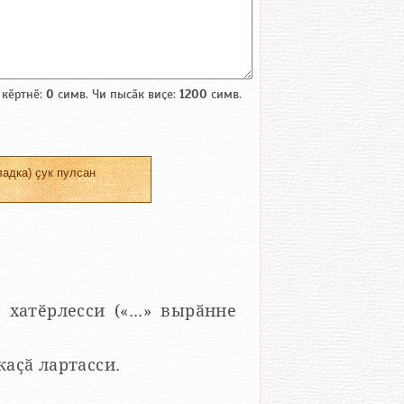
 кӗртнӗ:
0
симв. Чи пысӑк виҫе:
1200
симв.
адка) ҫук пулсан
 хатӗрлесси («...» вырӑнне
 каҫӑ лартасси.