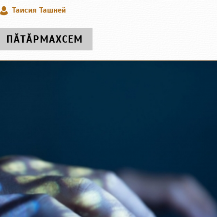
Таисия Ташней
ПӐТӐРМАХСЕМ