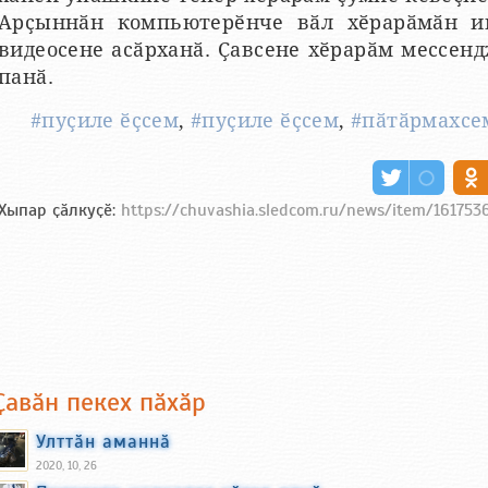
Арҫыннӑн компьютерӗнче вӑл хӗрарӑмӑн и
видеосене асӑрханӑ. Ҫавсене хӗрарӑм мессен
панӑ.
#пуҫиле ӗҫсем
,
#пуҫиле ӗҫсем
,
#пӑтӑрмахсе
Хыпар ҫӑлкуҫӗ:
https://chuvashia.sledcom.ru/news/item/161753
Ҫавӑн пекех пӑхӑр
Улттӑн аманнӑ
2020, 10, 26