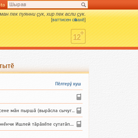
nto
рман пек пуянни ҫук, хир пек асли ҫук.
[
ваттисен сӑмахӗ
]
 тытӗ
Пӗлтерӳ хуш
не мăн пыршă (вырăсла сычуг) ...
и Ишлей тăрăхĕпе сутатăп. Ха...