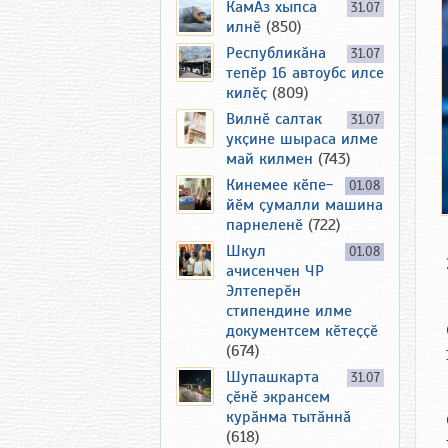
КамАз хыпса
31.07
илнӗ
(850)
Республикӑна
31.07
тепӗр 16 автоубс илсе
килӗҫ
(809)
Вилнӗ салтак
31.07
укҫине шыраса илме
май килмен
(743)
Кинемее кӗпе-
01.08
йӗм ҫумалли машина
парнеленӗ
(722)
Шкул
01.08
ачисенчен ЧР
Элтеперӗн
стипендине илме
документсем кӗтеҫҫӗ
(674)
Шупашкарта
31.07
ҫӗнӗ экрансем
курӑнма тытӑннӑ
(618)