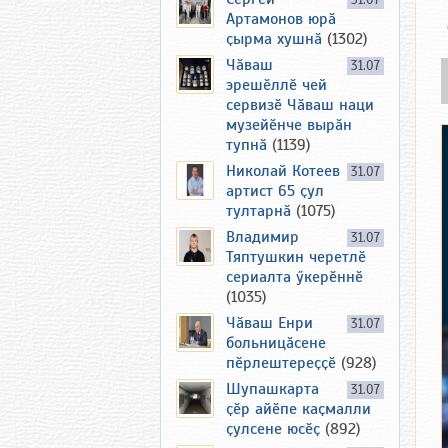
31.07
Артамонов юрӑ
ҫырма хушнӑ
(1302)
Чӑваш
31.07
эрешӗллӗ чей
сервизӗ Чӑваш наци
музейӗнче вырӑн
тупнӑ
(1139)
Николай Котеев
31.07
артист 65 ҫул
тултарнӑ
(1075)
Владимир
31.07
Тяптушкин черетлӗ
сериалта ӳкерӗннӗ
(1035)
Чӑваш Енри
31.07
больницӑсене
пӗрлештереҫҫӗ
(928)
Шупашкарта
31.07
ҫӗр айӗпе каҫмалли
ҫулсене юсӗҫ
(892)