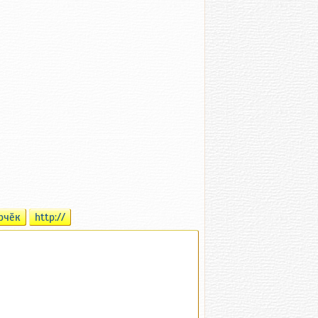
рчӗк
http://