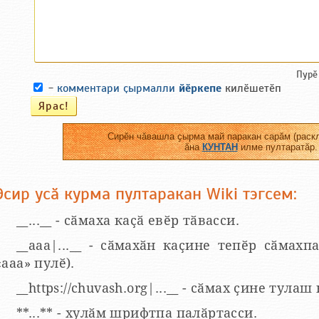
Пурӗ
-
комментари ҫырмалли
йӗркепе
килӗшетӗп
Сирӗн чӑвашла ҫырма май паракан сарӑм (раскл
ӑна
КУНТАН
илме пултаратӑр.
Эсир усӑ курма пултаракан Wiki тэгсем:
__...__ - сӑмаха каҫӑ евӗр тӑвасси.
__aaa|...__ - сӑмахӑн каҫине тепӗр сӑмахпа
«ааа» пулӗ).
__https://chuvash.org|...__ - сӑмах ҫине тулаш
**...** - хулӑм шрифтпа палӑртасси.