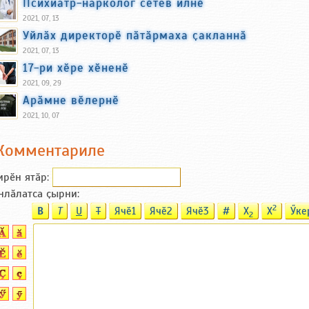
Психиатр-нарколог сӗтев илнӗ
2021, 07, 13
Уйлӑх директорӗ пӑтӑрмаха ҫакланнӑ
2021, 07, 13
17-ри хӗре хӗненӗ
2021, 09, 29
Арӑмне вӗлернӗ
2021, 10, 07
Комментариле
ирӗн ятӑp:
нлӑлатса ҫырни:
2
B
T
U
T
Ячӗ1
Ячӗ2
Ячӗ3
#
X
X
Ӳке
2