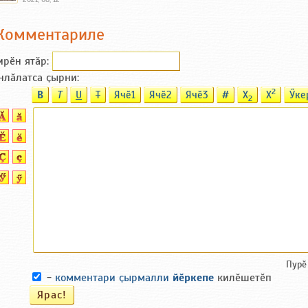
Комментариле
ирӗн ятӑp:
нлӑлатса ҫырни:
2
B
T
U
T
Ячӗ1
Ячӗ2
Ячӗ3
#
X
X
Ӳке
2
Пурӗ
-
комментари ҫырмалли
йӗркепе
килӗшетӗп