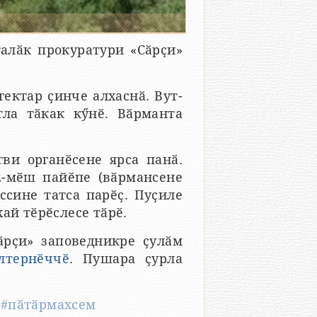
лӑк прокуратури «Сӑрҫи»
гектар ҫинче алхаснӑ. Вут-
ла тӑкак кӳнӗ. Вӑрманта
ви органӗсене ярса панӑ.
2-мӗш пайӗпе (вӑрмансене
ссине татса парӗҫ. Пуҫиле
ай тӗрӗслесе тӑрӗ.
ӑрҫи» заповедникре ҫулӑм
лтернӗччӗ
. Пушара ҫурла
,
#пӑтӑрмахсем