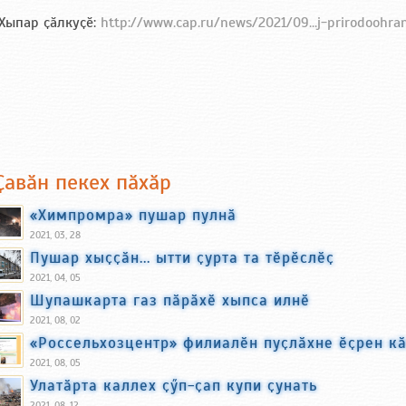
Хыпар ҫӑлкуҫӗ:
http://www.cap.ru/news/2021/09...j-prirodoohra
Ҫавӑн пекех пӑхӑр
«Химпромра» пушар пулнӑ
2021, 03, 28
Пушар хыҫҫӑн... ытти ҫурта та тӗрӗслӗҫ
2021, 04, 05
Шупашкарта газ пӑрӑхӗ хыпса илнӗ
2021, 08, 02
«Россельхозцентр» филиалӗн пуҫлӑхне ӗҫрен к
2021, 08, 05
Улатӑрта каллех ҫӳп-ҫап купи ҫунать
2021, 08, 12