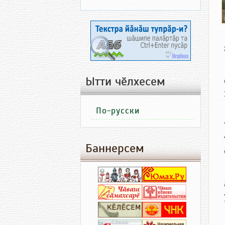
Ытти чӗлхесем
По-русски
Баннерсем