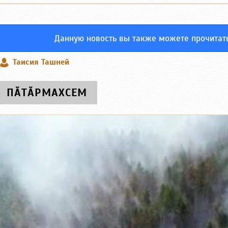
Данную новость вы также можете прочитат
Таисия Ташней
ПӐТӐРМАХСЕМ