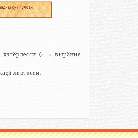
адка) ҫук пулсан
 хатӗрлесси («...» вырӑнне
 каҫӑ лартасси.