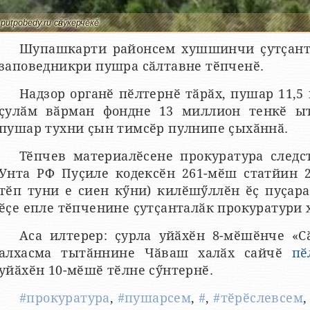
putpobedy.ru сӑнӳкерчӗкӗ
Шупашкарти районсем хушшинчи ҫутҫанта
заповедникри пушра сӑлтавне тӗпченӗ.
Надзор органӗ пӗлтернӗ тӑрӑх, пушар 11,5 
ҫулӑм вӑрман фондне 13 миллион тенкӗ ыт
пушар тухни ҫын тимсӗр пулнипе ҫыхӑннӑ.
Тӗпчев материалӗсене прокуратура следст
Унта РФ Пуҫиле кодексӗн 261-мӗш статйин 
тӗп туни е сиен кӳни) килӗшӳллӗн ӗҫ пуҫара
ӗҫе епле тӗпченине ҫутҫанталӑк прокуратури х
Аса илтерер: ҫурла уйӑхӗн 8-мӗшӗнче «С
алхасма тытӑннине Чӑваш халӑх сайчӗ
пӗ
уйӑхӗн 10-мӗшӗ тӗлне сӳнтернӗ.
#прокуратура
,
#пушарсем
,
#
,
#тӗрӗслевсем