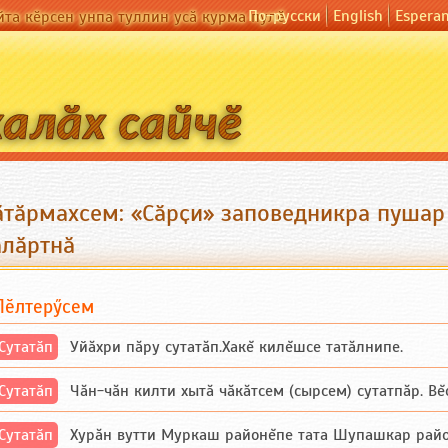
По-русски
English
Espera
йта кӗрсен унпа туллин усӑ курма пулӗ
ӑтӑрмахсем: «Сӑрҫи» заповедникра пушар
алӑртнӑ
Пӗлтерӳсем
Сутатӑп
Уйăхри пăру сутатăп.Хакĕ килĕшсе татăлнипе.
Сутатӑп
Чăн-чăн килти хытă чăкăтсем (сырсем) сутатпăр. Вĕсе
Сутатӑп
Хурăн вутти Муркаш районĕпе тата Шупашкар районĕнч