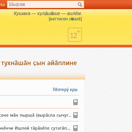
nto
Кушака — кулӑ, шӑшие — вилӗм.
[
ваттисен сӑмахӗ
]
 тухнӑшӑн ҫын айӑплине
Пӗлтерӳ хуш
не мăн пыршă (вырăсла сычуг) ...
и Ишлей тăрăхĕпе сутатăп. Ха...