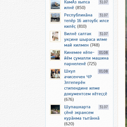
КамАз хыпса
31.07
илнӗ
(850)
Республикӑна
31.07
тепӗр 16 автоубс илсе
килӗҫ
(810)
Вилнӗ салтак
31.07
укҫине шыраса илме
май килмен
(748)
Кинемее кӗпе-
01.08
йӗм ҫумалли машина
парнеленӗ
(725)
Шкул
01.08
ачисенчен ЧР
Элтеперӗн
стипендине илме
документсем кӗтеҫҫӗ
(676)
Шупашкарта
31.07
ҫӗнӗ экрансем
курӑнма тытӑннӑ
(620)