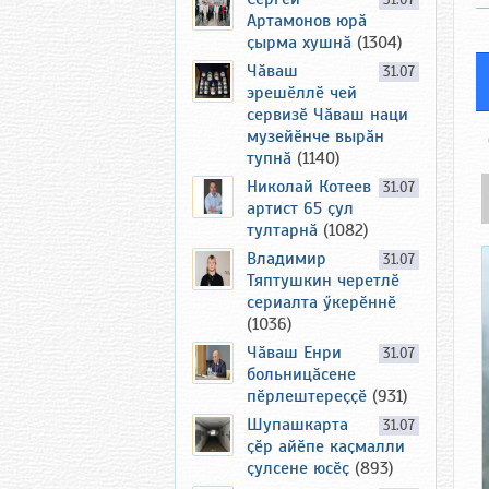
31.07
Артамонов юрӑ
ҫырма хушнӑ
(1304)
Чӑваш
31.07
эрешӗллӗ чей
сервизӗ Чӑваш наци
музейӗнче вырӑн
тупнӑ
(1140)
Николай Котеев
31.07
артист 65 ҫул
тултарнӑ
(1082)
Владимир
31.07
Тяптушкин черетлӗ
сериалта ӳкерӗннӗ
(1036)
Чӑваш Енри
31.07
больницӑсене
пӗрлештереҫҫӗ
(931)
Шупашкарта
31.07
ҫӗр айӗпе каҫмалли
ҫулсене юсӗҫ
(893)