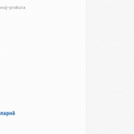
nnoj-prokura
ӑларнӑ