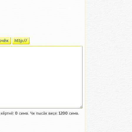
рчӗк
http://
 кӗртнӗ:
0
симв. Чи пысӑк виҫе:
1200
симв.