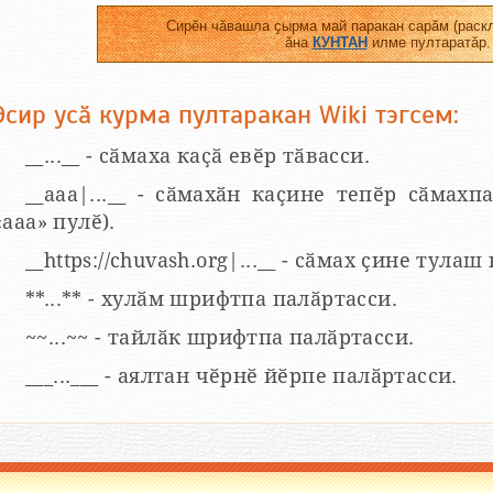
Сирӗн чӑвашла ҫырма май паракан сарӑм (раскл
ӑна
КУНТАН
илме пултаратӑр.
Эсир усӑ курма пултаракан Wiki тэгсем:
__...__ - сӑмаха каҫӑ евӗр тӑвасси.
__aaa|...__ - сӑмахӑн каҫине тепӗр сӑмахпа
«ааа» пулӗ).
__https://chuvash.org|...__ - сӑмах ҫине тулаш
**...** - хулӑм шрифтпа палӑртасси.
~~...~~ - тайлӑк шрифтпа палӑртасси.
___...___ - аялтан чӗрнӗ йӗрпе палӑртасси.