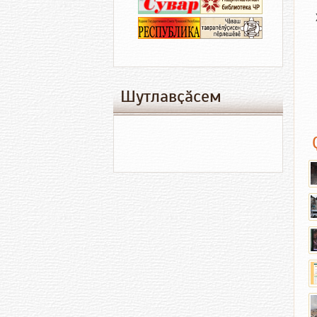
Шутлавҫӑсем