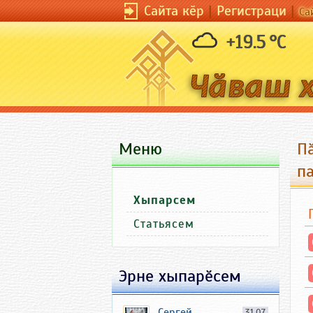
Сайта кӗр
|
Регистраци
|
Са
+19.5 °C
Меню
П
п
Хыпарсем
Статьясем
Эрне хыпарӗсем
Сергей