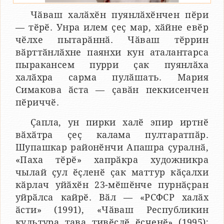
Чӑваш халӑхӗн пуянлӑхӗнчен пӗри
— тӗрӗ. Унра илем ҫеҫ мар, хӑйне евӗр
чӗлхе пытарӑннӑ. Чӑваш тӗррин
вӑрттӑнлӑхне паянхи кун аталантарса
пыракансем пурри ҫак пуянлӑха
халӑхра сарма пулӑшать. Мария
Симакова ӑста — ҫавӑн пеккисенчен
пӗриччӗ.
Ҫапла, ун пирки халӗ эпир иртнӗ
вӑхӑтра ҫеҫ калама пултаратпӑр.
Шупашкар районӗнчи Апашра ҫуралнӑ,
«Паха тӗрӗ» хапрӑкра художникра
чылай ҫул ӗҫленӗ ҫак маттур кӑҫалхи
кӑрлач уйӑхӗн 23-мӗшӗнче пурнӑҫран
уйрӑлса кайрӗ. Вӑл — «РСФСР халӑх
ӑсти» (1991), «Чӑваш Республикин
культура тава тивӗҫлӗ ӗҫченӗ» (1995);