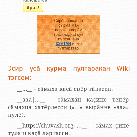
килӗшетӗп
Сирӗн чӑвашла
ҫырма май
паракан сарӑм
(раскладка) ҫук
пулсан ӑна
КУНТАН
илме
пултаратӑр.
Эсир усӑ курма пултаракан Wiki
тэгсем:
__...__ - сӑмаха каҫӑ евӗр тӑвасси.
__aaa|...__ - сӑмахӑн каҫине тепӗр
сӑмахпа хатӗрлесси («...» вырӑнне «ааа»
пулӗ).
__https://chuvash.org|...__ - сӑмах ҫине
тулаш каҫӑ лартасси.