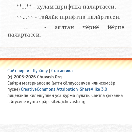
**...** - хулӑм шрифтпа палӑртасси.
~~...~~ - тайлӑк шрифтпа палӑртасси.
___...___ - аялтан чӗрнӗ йӗрпе
палӑртасси.
Сайт пирки
|
Пулӑшу
|
Статистика
(c) 2005-2026 Chuvash.Org
Сайтри материалсене (ытти ҫӑлкуҫсенчен илнисемсӗр
пуҫне)
CreativeCommons Attribution-ShareAlike 3.0
лицензипе килӗшӳллӗн усӑ курма пулать. Сайтпа ҫыхӑннӑ
ыйтусене кунта ярӑр: site(a)chuvash.org