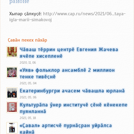
районӗ
Хыпар ҫӑлкуҫӗ:
http://www.cap.ru/news/2021/06...taya-
igla-marii-simakovoj
Ҫавӑн пекех пӑхӑр
Чӑваш тӗррин центрӗ Евгения Жачева
ячӗпе хисепленӗ
2020, 11, 06
«Уяв» фольклор ансамблӗ 2 миллион
тенке тивӗҫнӗ
2021, 05, 04
Екатеринбургри ачасем чӑвашла юрланӑ
2021, 05, 06
Культурӑпа ӳнер институчӗ ҫӗнӗ кӗнекепе
пуянланнӑ
2021, 05, 18
«Ҫавал» артисчӗ пурнӑҫран уйрӑлса
кайнӑ