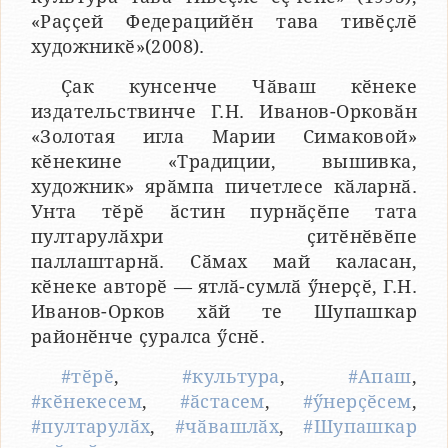
«Раҫҫей Федерацийӗн тава тивӗҫлӗ
художникӗ»(2008).
Ҫак кунсенче Чӑваш кӗнеке
издательствинче Г.Н. Иванов-Орковӑн
«Золотая игла Марии Симаковой»
кӗнекине «Традиции, вышивка,
художник» ярӑмпа пичетлесе кӑларнӑ.
Унта тӗрӗ ӑстин пурнӑҫӗпе тата
пултарулӑхри ҫитӗнӗвӗпе
паллаштарнӑ. Сӑмах май каласан,
кӗнеке авторӗ — ятлӑ-сумлӑ ӳнерҫӗ, Г.Н.
Иванов-Орков хӑй те Шупашкар
районӗнче ҫуралса ӳснӗ.
#тӗрӗ
,
#культура
,
#Апаш
,
#кӗнекесем
,
#ӑстасем
,
#ӳнерҫӗсем
,
#пултарулӑх
,
#чӑвашлӑх
,
#Шупашкар