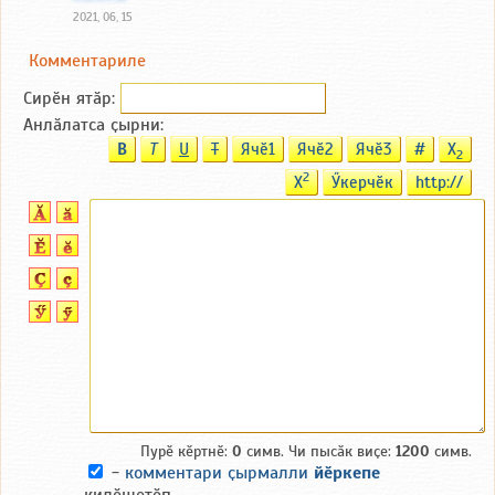
2021, 06, 15
Комментариле
Сирӗн ятӑp:
Анлӑлатса ҫырни:
B
T
U
T
Ячӗ1
Ячӗ2
Ячӗ3
#
X
2
2
X
Ӳкерчӗк
http://
Пурӗ кӗртнӗ:
0
симв. Чи пысӑк виҫе:
1200
симв.
-
комментари ҫырмалли
йӗркепе