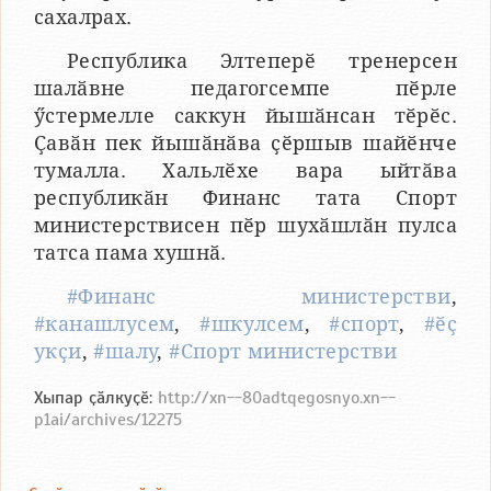
сахалрах.
Республика Элтеперӗ тренерсен
шалӑвне педагогсемпе пӗрле
ӳстермелле саккун йышӑнсан тӗрӗс.
Ҫавӑн пек йышӑнӑва ҫӗршыв шайӗнче
тумалла. Хальлӗхе вара ыйтӑва
республикӑн Финанс тата Спорт
министерствисен пӗр шухӑшлӑн пулса
татса пама хушнӑ.
#Финанс министерстви
,
#канашлусем
,
#шкулсем
,
#спорт
,
#ӗҫ
укҫи
,
#шалу
,
#Спорт министерстви
Хыпар ҫӑлкуҫӗ:
http://xn--80adtqegosnyo.xn--
p1ai/archives/12275