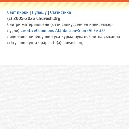
Сайт пирки
|
Пулӑшу
|
Статистика
(c) 2005-2026 Chuvash.Org
Сайтри материалсене (ытти ҫӑлкуҫсенчен илнисемсӗр
пуҫне)
CreativeCommons Attribution-ShareAlike 3.0
лицензипе килӗшӳллӗн усӑ курма пулать. Сайтпа ҫыхӑннӑ
ыйтусене кунта ярӑр: site(a)chuvash.org