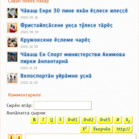
Ҫавӑн пекех пӑхӑр
Чӑваш Енре 30 пине яхӑн ӗҫлесе илеҫҫӗ
2020, 03, 16
Фристайлҫӑсене укҫа тӳлесе тӑрӗҫ
2020, 09, 30
Кружоксене ӗҫлеме чарӗҫ
2020, 10, 30
Чӑваш Ен Спорт министерстви Акимова
пирки ӑнлантарнӑ
2020, 11, 28
Велоспортӑн уйрӑмне уҫнӑ
2020, 12, 02
Комментариле
Сирӗн ятӑp:
Анлӑлатса ҫырни:
B
T
U
T
Ячӗ1
Ячӗ2
Ячӗ3
#
X
2
2
X
Ӳкерчӗк
http://