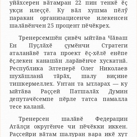
уйӑхсерен вӑтамран 22 пин тенкӗ ӗҫ
укҫи илеҫҫӗ. Ку вӑл хушма пӗлӳ
паракан организацисенче илекенсен
шалӑвӗнчен 25 процент пӗчӗкрех.
Тренерсемшӗн ҫивӗч ыйтӑва Чӑваш
Ен Пуҫлӑхӗ ҫумӗнчи Стратеги
аталанӑвӗ тата проект ӗҫ-хӗлӗ енӗпе
ӗҫлекен канашӑн ларӑвӗнче хускатнӑ.
Республика Элтеперӗ Олег Николаев
шухӑшланӑ тӑрӑх, шалу виҫине
тишкермеллех. Унтан та ытларах — ку
ыйтӑва Раҫҫей Патшалӑх Думин
депутачӗсемпе пӗрле татса памалла
тесе каланӑ.
Тренерсен шалӑвӗ Федерацин
Атӑлҫи округӗнче чи пӗчӗкки иккен.
Раҫсейри вӑтам шалуран вара икӗ хут