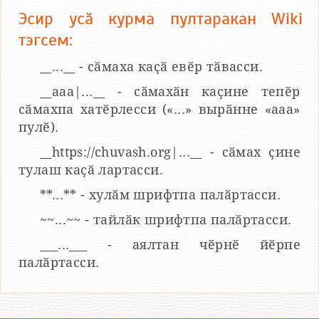
Эсир усӑ курма пултаракан Wiki
тэгсем:
__...__ - сӑмаха каҫӑ евӗр тӑвасси.
__aaa|...__ - сӑмахӑн каҫине тепӗр
сӑмахпа хатӗрлесси («...» вырӑнне «ааа»
пулӗ).
__https://chuvash.org|...__ - сӑмах ҫине
тулаш каҫӑ лартасси.
**...** - хулӑм шрифтпа палӑртасси.
~~...~~ - тайлӑк шрифтпа палӑртасси.
___...___ - аялтан чӗрнӗ йӗрпе
палӑртасси.