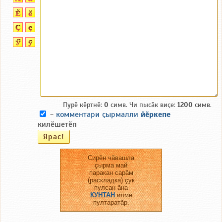
Пурӗ кӗртнӗ:
0
симв. Чи пысӑк виҫе:
1200
симв.
-
комментари ҫырмалли
йӗркепе
килӗшетӗп
Сирӗн чӑвашла
ҫырма май
паракан сарӑм
(раскладка) ҫук
пулсан ӑна
КУНТАН
илме
пултаратӑр.