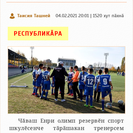
Таисия Ташней
04.02.2021 20:01 | 1520 хут пӑхнӑ
РЕСПУБЛИКӐРА
Чӑваш Енри олимп резервӗн спорт
шкулӗсенче тӑрӑшакан тренерсем