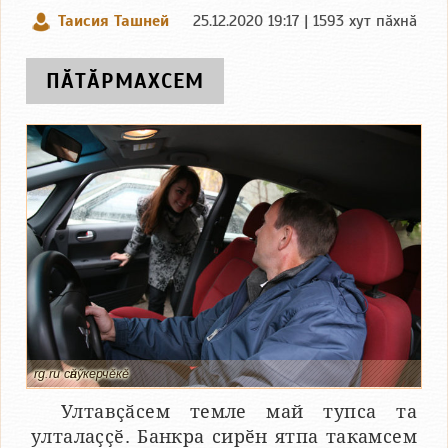
Таисия Ташней
25.12.2020 19:17 | 1593 хут пӑхнӑ
ПӐТӐРМАХСЕМ
rg.ru сӑнӳкерчӗкӗ
Ултавҫӑсем темле май тупса та
улталаҫҫӗ. Банкра сирӗн ятпа такамсем