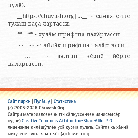
пулӗ).
__https://chuvash.org|...__ - сӑмах ҫине
тулаш каҫӑ лартасси.
**...** - хулӑм шрифтпа палӑртасси.
~~...~~ - тайлӑк шрифтпа палӑртасси.
___...___ - аялтан чӗрнӗ йӗрпе
палӑртасси.
Сайт пирки
|
Пулӑшу
|
Статистика
(c) 2005-2026 Chuvash.Org
Сайтри материалсене (ытти ҫӑлкуҫсенчен илнисемсӗр
пуҫне)
CreativeCommons Attribution-ShareAlike 3.0
лицензипе килӗшӳллӗн усӑ курма пулать. Сайтпа ҫыхӑннӑ
ыйтусене кунта ярӑр: site(a)chuvash.org