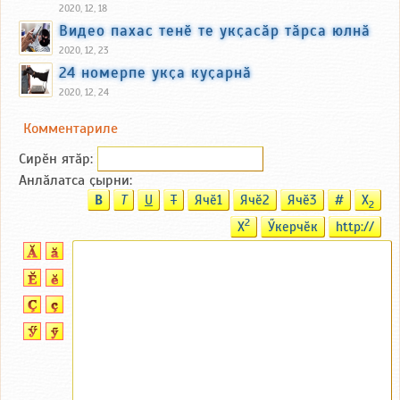
2020, 12, 18
Видео пахас тенӗ те укҫасӑр тӑрса юлнӑ
2020, 12, 23
24 номерпе укҫа куҫарнӑ
2020, 12, 24
Комментариле
Сирӗн ятӑp:
Анлӑлатса ҫырни:
B
T
U
T
Ячӗ1
Ячӗ2
Ячӗ3
#
X
2
2
X
Ӳкерчӗк
http://