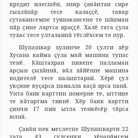
кредит илесшӗн, эпир ҫавӑнтан сире
сыхлӑпӑр тесе калаҫҫӗ, тавар
сутакансемпе туянакансене те шӑнман
пӑр ҫине лартса яраҫҫӗ. Халӗ тата ҫула
тухас тесе улталаннӑ тӗслӗхсем те пур.
Шупашкар хулинче 20 ҫулти хӗр
Хусана кайма ҫула май машина тупас
тенӗ. Кӑштахран пикепе палламан
арҫын ҫыхӑннӑ, вӑл хӑйӗнпе машина
водителӗ тесе палаштарнӑ. Хӗрӗ ҫул
укҫине куҫарса памалла каҫӑ ярса панӑ.
Унта банк карттин номерне те, ыттине
те кӑтартма тивнӗ. Хӗр банк картти
ҫинчи 17 пин ытла тенкӗсӗр тӑрса
юлнӑ.
Ҫавӑн пек меслетпе Шупашкарти 22
тата 43 ҫулсенчи хӗрарӑмсем