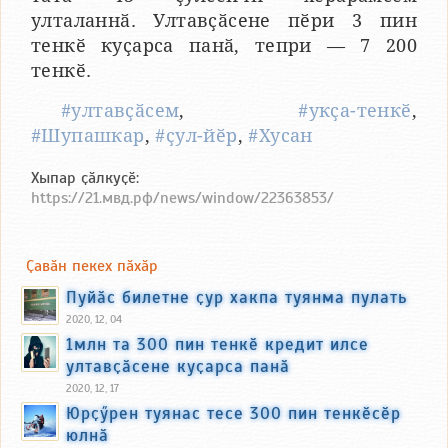
улталаннӑ. Ултавҫӑсене пӗри 3 пин
тенкӗ куҫарса панӑ, тепри — 7 200
тенкӗ.
#ултавҫӑсем
,
#укҫа-тенкӗ
,
#Шупашкар
,
#ҫул-йӗр
,
#Хусан
Хыпар ҫӑлкуҫӗ:
https://21.мвд.рф/news/window/22363853/
Ҫавӑн пекех пӑхӑр
Пуйӑс билетне ҫур хакпа туянма пулать
2020, 12, 04
1млн та 300 пин тенкӗ кредит илсе
ултавҫӑсене куҫарса панӑ
2020, 12, 17
Юрҫӳрен туянас тесе 300 пин тенкӗсӗр
юлнӑ