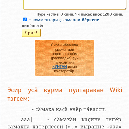
Пурӗ кӗртнӗ:
0
симв. Чи пысӑк виҫе:
1200
симв.
-
комментари ҫырмалли
йӗркепе
килӗшетӗп
Сирӗн чӑвашла
ҫырма май
паракан сарӑм
(раскладка) ҫук
пулсан ӑна
КУНТАН
илме
пултаратӑр.
Эсир усӑ курма пултаракан Wiki
тэгсем:
__...__ - сӑмаха каҫӑ евӗр тӑвасси.
__aaa|...__ - сӑмахӑн каҫине тепӗр
сӑмахпа хатӗрлесси («...» вырӑнне «ааа»