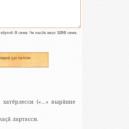
 кӗртнӗ:
0
симв. Чи пысӑк виҫе:
1200
симв.
адка) ҫук пулсан
 хатӗрлесси («...» вырӑнне
 каҫӑ лартасси.