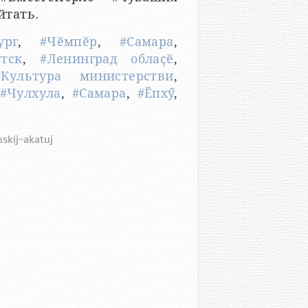
йтать.
ург
,
#Чӗмпӗр
,
#Самара
,
тск
,
#Ленинград облаҫӗ
,
#Культура министерстви
,
#Чулхула
,
#Самара
,
#Ӗпхӳ
,
skij-akatuj