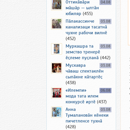
Оттикӑвӑри
04.08
мӑшӑр — ылтӑн
юбиляр
(455)
Пӑлакассинче
03.08
канализаци тасатнӑ
чухне рабочи вилнӗ
(452)
Муркашра та
03.08
земство тренерӗ
ӗҫлеме пуҫланӑ
(442)
Мускавра
03.08
чӑваш спектаклӗн
сыпӑкне кӑтартӗҫ
(438)
«Илемпи»
06.08
мода тата илем
конкурсӗ иртӗ
(437)
Анна
03.08
Тумалановӑн кӗнеки
пичетленсе тухнӑ
(428)