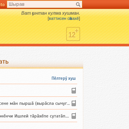
nto
Ват ҫынтан кулма хушман.
[
ваттисен сӑмахӗ
]
ать
Пӗлтерӳ хуш
не мăн пыршă (вырăсла сычуг) ...
и Ишлей тăрăхĕпе сутатăп. Ха...