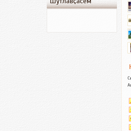
Шутлавҫӑсем
С
А