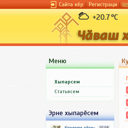
Сайта кӗр
|
Регистраци
|
Са
+20.7 °C
Меню
К
Хыпарсем
Статьясем
Эрне хыпарӗсем
Кинемее кӗпе-