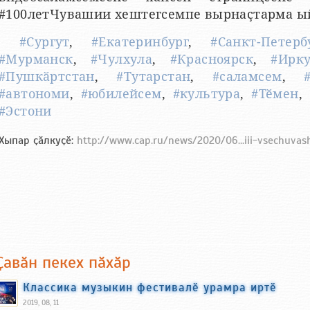
#100летЧувашии хештегсемпе вырнаҫтарма ы
#Сургут
,
#Екатеринбург
,
#Санкт-Петерб
#Мурманск
,
#Чулхула
,
#Красноярск
,
#Ирку
#Пушкӑртстан
,
#Тутарстан
,
#саламсем
,
#автономи
,
#юбилейсем
,
#культура
,
#Тӗмен
,
#Эстони
Хыпар ҫӑлкуҫӗ:
http://www.cap.ru/news/2020/06...iii-vsechuvash
Ҫавӑн пекех пӑхӑр
Классика музыкин фестивалӗ урамра иртӗ
2019, 08, 11