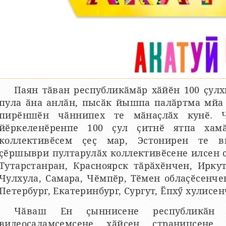
Паян тӑван республикӑмӑр хӑйӗн 100 ҫулх
пула ӑна анлӑн, пысӑк йышпа палӑртма мйа 
пирӗншӗн чӑннипех те мӑнаҫлӑх кунӗ. 
йӗркеленӗренпе 100 ҫул ҫитнӗ ятпа хам
коллективӗсем ҫеҫ мар, Эстонирен те в
ҫӗршыври пултарулӑх коллективӗсене илсен 
Тутарстанран, Красноярск тӑрӑхӗнчен, Ирку
Чулхула, Самара, Чӗмпӗр, Тӗмен облаҫӗсенчен
Петербург, Екатеринбург, Сургут, Ӗпхӳ хулисе
Чӑваш Ен ҫыннисене республикӑн К
видеосаламсемсене хӑйсен страницсене