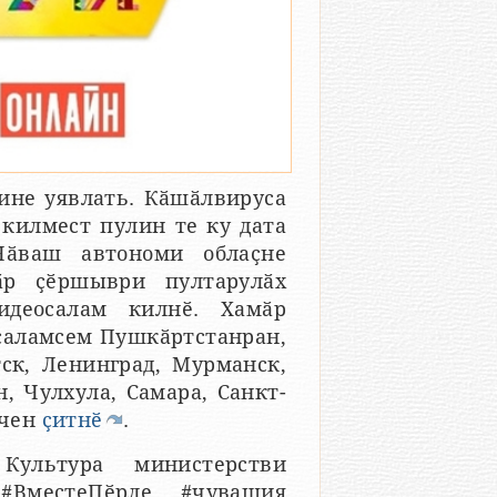
ине уявлать. Кӑшӑлвируса
килмест пулин те ку дата
Чӑваш автономи облаҫне
ӑр ҫӗршыври пултарулӑх
идеосалам килнӗ. Хамӑр
саламсем Пушкӑртстанран,
тск, Ленинград, Мурманск,
, Чулхула, Самара, Санкт-
нчен
ҫитнӗ
.
ультура министерстви
 #ВместеПӗрле #чувашия