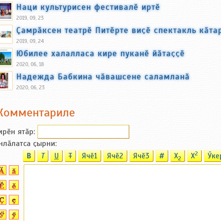
Наци культурисен фестивалӗ иртӗ
2019, 09, 23
Ҫамрӑксен театрӗ Питӗрте виҫӗ спектакль кӑта
2019, 09, 24
Юбилее халалласа кире пуканӗ йӑтаҫҫӗ
2020, 06, 18
Надежда Бабкина чӑвашсене саламланӑ
2020, 06, 23
Комментариле
ирӗн ятӑp:
нлӑлатса ҫырни:
2
B
T
U
T
Ячӗ1
Ячӗ2
Ячӗ3
#
X
X
Ӳке
2