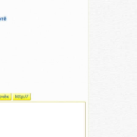
ртӗ
рчӗк
http://