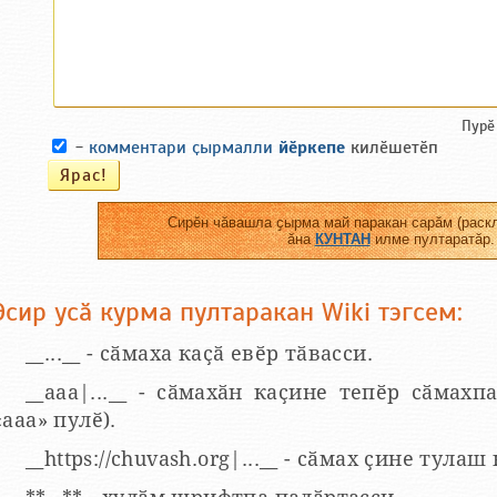
Пурӗ
-
комментари ҫырмалли
йӗркепе
килӗшетӗп
Сирӗн чӑвашла ҫырма май паракан сарӑм (раскл
ӑна
КУНТАН
илме пултаратӑр.
Эсир усӑ курма пултаракан Wiki тэгсем:
__...__ - сӑмаха каҫӑ евӗр тӑвасси.
__aaa|...__ - сӑмахӑн каҫине тепӗр сӑмахпа
«ааа» пулӗ).
__https://chuvash.org|...__ - сӑмах ҫине тулаш