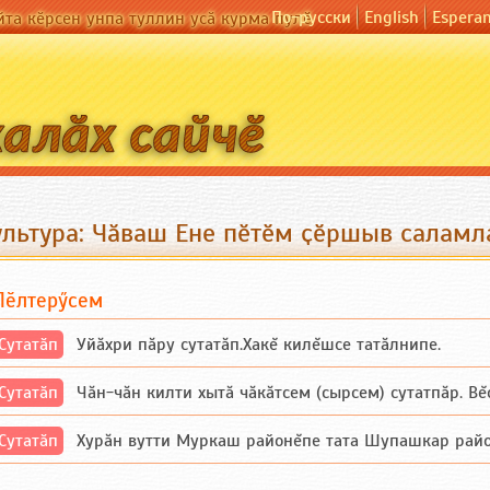
По-русски
English
Espera
йта кӗрсен унпа туллин усӑ курма пулӗ
ультура: Чӑваш Ене пӗтӗм ҫӗршыв саламл
Пӗлтерӳсем
Сутатӑп
Уйăхри пăру сутатăп.Хакĕ килĕшсе татăлнипе.
Сутатӑп
Чăн-чăн килти хытă чăкăтсем (сырсем) сутатпăр. Вĕсе
Сутатӑп
Хурăн вутти Муркаш районĕпе тата Шупашкар районĕнч