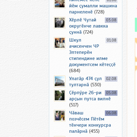
01.08
йӗм ҫумалли машина
парнеленӗ
(728)
Хӗрлӗ Чутай
03.08
округӗнче лавкка
ҫуннӑ
(724)
Шкул
01.08
ачисенчен ЧР
Элтеперӗн
стипендине илме
документсем кӗтеҫҫӗ
(684)
Улатӑр 474 ҫул
02.08
тултарнӑ
(530)
Ҫӗрпӳре 26-ри
05.08
арҫын путса вилнӗ
(517)
Чӑваш
06.08
поэчӗсем Пӗтӗм
тӗнчери конкурсра
палӑрнӑ
(455)