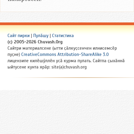
Сайт пирки
|
Пулӑшу
|
Статистика
(c) 2005-2026 Chuvash.Org
Сайтри материалсене (ытти ҫӑлкуҫсенчен илнисемсӗр
пуҫне)
CreativeCommons Attribution-ShareAlike 3.0
лицензипе килӗшӳллӗн усӑ курма пулать. Сайтпа ҫыхӑннӑ
ыйтусене кунта ярӑр: site(a)chuvash.org