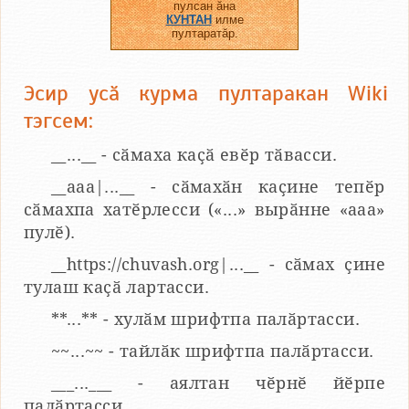
пулсан ӑна
КУНТАН
илме
пултаратӑр.
Эсир усӑ курма пултаракан Wiki
тэгсем:
__...__ - сӑмаха каҫӑ евӗр тӑвасси.
__aaa|...__ - сӑмахӑн каҫине тепӗр
сӑмахпа хатӗрлесси («...» вырӑнне «ааа»
пулӗ).
__https://chuvash.org|...__ - сӑмах ҫине
тулаш каҫӑ лартасси.
**...** - хулӑм шрифтпа палӑртасси.
~~...~~ - тайлӑк шрифтпа палӑртасси.
___...___ - аялтан чӗрнӗ йӗрпе
палӑртасси.