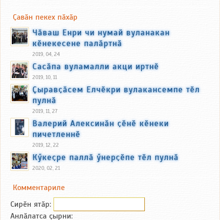
Ҫавӑн пекех пӑхӑр
Чӑваш Енри чи нумай вуланакан
кӗнекесене палӑртнӑ
2019, 04, 24
Сасӑпа вуламалли акци иртнӗ
2019, 10, 11
Ҫыравҫӑсем Елчӗкри вулакансемпе тӗл
пулнӑ
2019, 11, 27
Валерий Алексинӑн ҫӗнӗ кӗнеки
пичетленнӗ
2019, 12, 22
Кӳкеҫре паллӑ ӳнерҫӗпе тӗл пулнӑ
2020, 02, 21
Комментариле
Сирӗн ятӑp:
Анлӑлатса ҫырни: