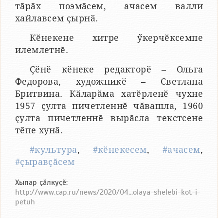
тӑрӑх поэмӑсем, ачасем валли
хайлавсем ҫырнӑ.
Кӗнекене хитре ӳкерчӗксемпе
илемлетнӗ.
Ҫӗнӗ кӗнеке редакторӗ – Ольга
Федорова, художникӗ – Светлана
Бритвина. Кӑларӑма хатӗрленӗ чухне
1957 ҫулта пичетленнӗ чӑвашла, 1960
ҫулта пичетленнӗ вырӑсла текстсене
тӗпе хунӑ.
#культура
,
#кӗнекесем
,
#ачасем
,
#ҫыравҫӑсем
Хыпар ҫӑлкуҫӗ:
http://www.cap.ru/news/2020/04...olaya-shelebi-kot-i-
petuh