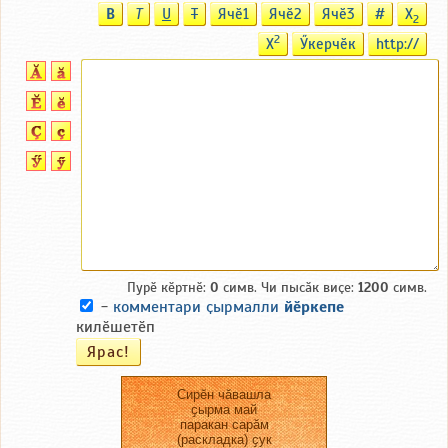
B
T
U
T
Ячӗ1
Ячӗ2
Ячӗ3
#
X
2
2
X
Ӳкерчӗк
http://
Пурӗ кӗртнӗ:
0
симв. Чи пысӑк виҫе:
1200
симв.
-
комментари ҫырмалли
йӗркепе
килӗшетӗп
Сирӗн чӑвашла
ҫырма май
паракан сарӑм
(раскладка) ҫук