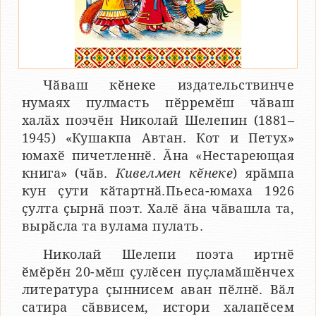
Чӑваш кӗнеке издательствинче
нумаях пулмасть пӗрремӗш чӑваш
халӑх поэчӗн Николай Шелепин (1881–
1945) «Кушакпа Автан. Кот и Петух»
юмахӗ пичетленнӗ. Ӑна «Нестареющая
книга» (чӑв.
Кивелмен кӗнеке
) ярӑмпа
кун ҫути кӑтартнӑ.Пьеса-юмаха 1926
ҫулта ҫырнӑ поэт. Халӗ ӑна чӑвашла та,
вырӑсла та вулама пулать.
Николай Шелепи поэта иртнӗ
ӗмӗрӗн 20-мӗш ҫулӗсен пуҫламӑшӗнчех
литература ҫыннисем аван пӗлнӗ. Вӑл
сатира сӑввисем, истори халапӗсем