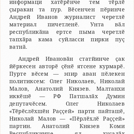
информаци хатӗрӗнче тем тӗрлӗ
ҫыракан та пур. Вӗсенчен пӗринче
Андрей Иванов журналист черетлӗ
материал пичетленӗ. Унта вӑл
республикӑна ертсе пыма черетлӗ
тапхӑра кама суйласси пирки пуҫ
ватнӑ.
Андрей Ивановӑн статйинче ҫак
йӗркесен авторӗ ҫӗнӗ ятсене курмарӗ.
Пурте вӗсем — эпир аван пӗлекен
политиксем: Олег Николаев, Николай
Малов, Анатолий Князев. Малтанхи
иккӗшӗ — РФ Патшалӑх Думин
депутачӗсем. Олег Николаев
«Тӗрӗслӗхшӗн Раҫҫей» парти пайташӗ,
Николай Малов — «Пӗрлӗхлӗ Раҫҫей»
партин. Анатолий Князев Коми
Республикинче ял хуҫалӑх