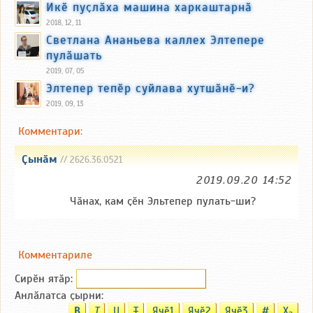
Икӗ пуҫлӑха машина харкаштарнӑ
2018, 12, 11
Светлана Ананьева каллех Элтепере
пулӑшать
2019, 07, 05
Элтепер тепӗр суйлава хутшӑнӗ-и?
2019, 09, 13
Комментари:
Ҫынӑм
// 2626.36.0521
2019.09.20 14:52
Чӑнах, кам ҫӗн Эльтепер пулать-ши?
Комментариле
Сирӗн ятӑp:
Анлӑлатса ҫырни:
B
T
U
T
Ячӗ1
Ячӗ2
Ячӗ3
#
X