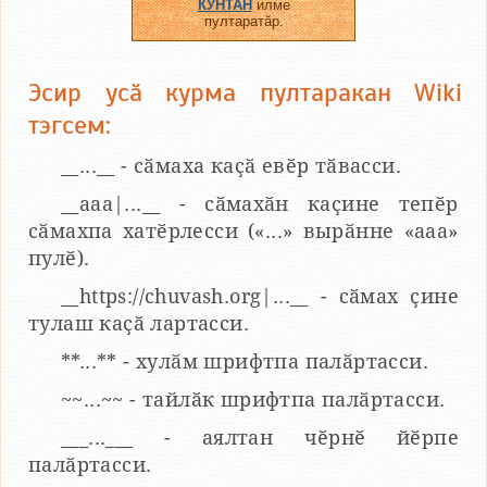
КУНТАН
илме
пултаратӑр.
Эсир усӑ курма пултаракан Wiki
тэгсем:
__...__ - сӑмаха каҫӑ евӗр тӑвасси.
__aaa|...__ - сӑмахӑн каҫине тепӗр
сӑмахпа хатӗрлесси («...» вырӑнне «ааа»
пулӗ).
__https://chuvash.org|...__ - сӑмах ҫине
тулаш каҫӑ лартасси.
**...** - хулӑм шрифтпа палӑртасси.
~~...~~ - тайлӑк шрифтпа палӑртасси.
___...___ - аялтан чӗрнӗ йӗрпе
палӑртасси.