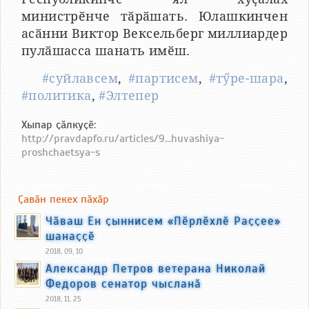
министрӗнче тӑрӑшать. Юлашкинчен
асӑнни Виктор Вексельберг миллиардер
пулӑшасса шанать имӗш.
#суйлавсем
,
#партисем
,
#тӳре-шара
,
#политика
,
#Элтепер
Хыпар ҫӑлкуҫӗ:
http://pravdapfo.ru/articles/9...huvashiya-
proshchaetsya-s
Ҫавӑн пекех пӑхӑр
Чӑваш Ен ҫыннисем «Пӗрлӗхлӗ Раҫҫее»
шанаҫҫӗ
2018, 09, 10
Александр Петров ветерана Николай
Федоров сенатор чысланӑ
2018, 11, 25