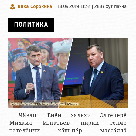
Вика Сорокина
18.09.2019 11:32 | 2887 хут пӑхнӑ
ПОЛИТИКА
Олег Николаев тата Николай Малов
Чӑваш Енӗн хальхи Элтеперӗ
Михаил Игнатьев пирки тӗнче
тетелӗнчи хӑш-пӗр массӑллӑ