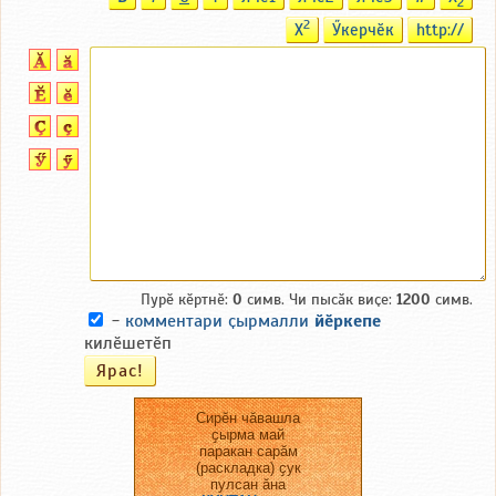
2
2
X
Ӳкерчӗк
http://
Пурӗ кӗртнӗ:
0
симв. Чи пысӑк виҫе:
1200
симв.
-
комментари ҫырмалли
йӗркепе
килӗшетӗп
Сирӗн чӑвашла
ҫырма май
паракан сарӑм
(раскладка) ҫук
пулсан ӑна