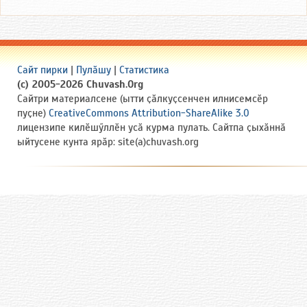
Сайт пирки
|
Пулӑшу
|
Статистика
(c) 2005-2026 Chuvash.Org
Сайтри материалсене (ытти ҫӑлкуҫсенчен илнисемсӗр
пуҫне)
CreativeCommons Attribution-ShareAlike 3.0
лицензипе килӗшӳллӗн усӑ курма пулать. Сайтпа ҫыхӑннӑ
ыйтусене кунта ярӑр: site(a)chuvash.org