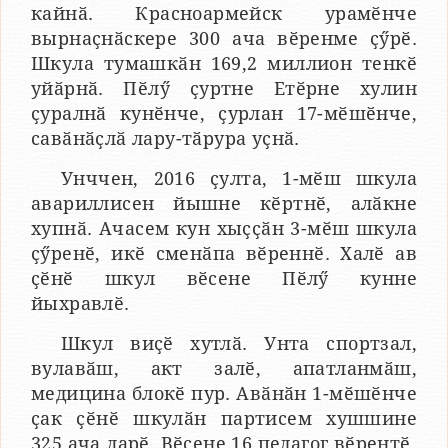
кайнӑ. Красноармейск урамӗнче
вырнаҫнӑскере 300 ача вӗренме ҫӳрӗ.
Шкула тумашкӑн 169,2 миллион тенкӗ
уйӑрнӑ. Пӗлӳ ҫуртне Етӗрне хулин
ҫуралнӑ кунӗнче, ҫурлан 17-мӗшӗнче,
савӑнӑҫлӑ лару-тӑрура уҫнӑ.
Унччен, 2016 ҫулта, 1-мӗш шкула
авариллисен йышне кӗртнӗ, алӑкне
хупнӑ. Ачасем кун хыҫҫӑн 3-мӗш шкула
ҫӳренӗ, икӗ сменӑпа вӗреннӗ. Халӗ ав
ҫӗнӗ шкул вӗсене Пӗлӳ кунне
йыхравлӗ.
Шкул виҫӗ хутлӑ. Унта спортзал,
вулавӑш, акт залӗ, апатланмӑш,
медицина блокӗ пур. Авӑнӑн 1-мӗшӗнче
ҫак ҫӗнӗ шкулӑн партисем хушшине
325 ача ларӗ. Вӗсене 16 педагог вӗрентӗ.