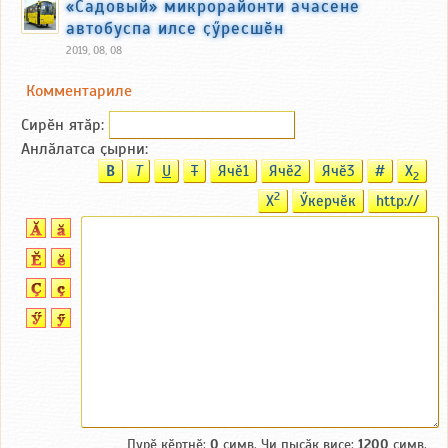
«Садовый» микрорайонти ачасене
автобуспа илсе ҫӳресшӗн
2019, 08, 08
Комментариле
Сирӗн ятӑp:
Анлӑлатса ҫырни:
B
T
U
T
Ячӗ1
Ячӗ2
Ячӗ3
#
X
2
2
X
Ӳкерчӗк
http://
Пурӗ кӗртнӗ:
0
симв. Чи пысӑк виҫе:
1200
симв.