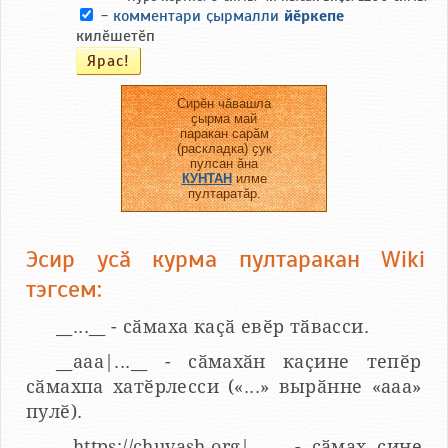
-
комментари ҫырмалли
йӗркепе
килӗшетӗп
Сирӗн чӑвашла
ҫырма май
паракан сарӑм
(раскладка) ҫук
пулсан ӑна
КУНТАН
илме
пултаратӑр.
Эсир усӑ курма пултаракан Wiki
тэгсем:
__...__ - сӑмаха каҫӑ евӗр тӑвасси.
__aaa|...__ - сӑмахӑн каҫине тепӗр
сӑмахпа хатӗрлесси («...» вырӑнне «ааа»
пулӗ).
__https://chuvash.org|...__ - сӑмах ҫине