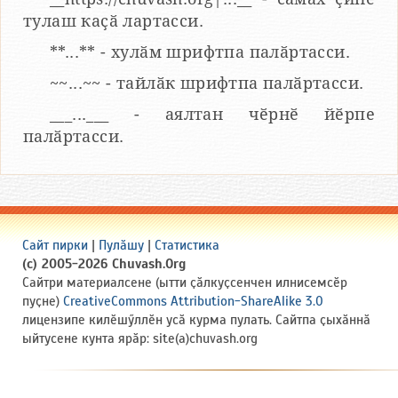
тулаш каҫӑ лартасси.
**...** - хулӑм шрифтпа палӑртасси.
~~...~~ - тайлӑк шрифтпа палӑртасси.
___...___ - аялтан чӗрнӗ йӗрпе
палӑртасси.
Сайт пирки
|
Пулӑшу
|
Статистика
(c) 2005-2026 Chuvash.Org
Сайтри материалсене (ытти ҫӑлкуҫсенчен илнисемсӗр
пуҫне)
CreativeCommons Attribution-ShareAlike 3.0
лицензипе килӗшӳллӗн усӑ курма пулать. Сайтпа ҫыхӑннӑ
ыйтусене кунта ярӑр: site(a)chuvash.org