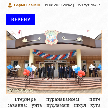
Софья Савнеш
19.08.2019 20:42 | 1939 хут пӑхнӑ
ВӖРЕНӲ
cap.ru сайтри сӑн
Етӗрнере пурӑнакансем питӗ
савӑннӑ: унта пуҫламӑш шкул хута