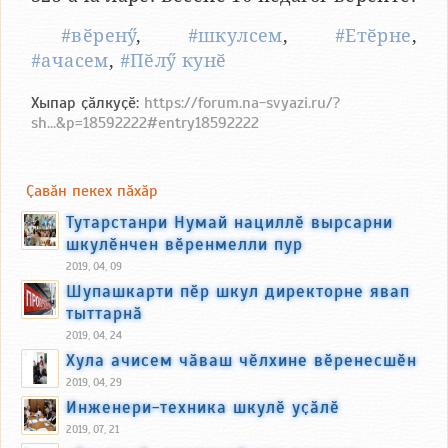
#вӗренӳ
,
#шкулсем
,
#Етӗрне
,
#ачасем
,
#Пӗлӳ кунӗ
Хыпар ҫӑлкуҫӗ:
https://forum.na-svyazi.ru/?
sh...&p=18592222#entry18592222
Ҫавӑн пекех пӑхӑр
Тутарстанри Нумай нациллӗ вырсарни
шкулӗнчен вӗренмелли пур
2019, 04, 09
Шупашкарти пӗр шкул директорне явап
тыттарнӑ
2019, 04, 24
Хула ачисем чӑваш чӗлхине вӗренесшӗн
2019, 04, 29
Инженери-техника шкулӗ уҫӑлӗ
2019, 07, 21