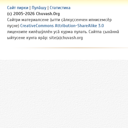
Сайт пирки
|
Пулӑшу
|
Статистика
(c) 2005-2026 Chuvash.Org
Сайтри материалсене (ытти ҫӑлкуҫсенчен илнисемсӗр
пуҫне)
CreativeCommons Attribution-ShareAlike 3.0
лицензипе килӗшӳллӗн усӑ курма пулать. Сайтпа ҫыхӑннӑ
ыйтусене кунта ярӑр: site(a)chuvash.org