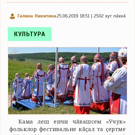
Галина Никитина
25.06.2019 18:51 | 2502 хут пӑхнӑ
КУЛЬТУРА
Кама леш енчи чӑвашсем «Учук»
фольклор фестивальне кӑҫал та ҫертме