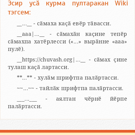
Эсир усӑ курма пултаракан Wiki
тэгсем:
__...__ - сӑмаха каҫӑ евӗр тӑвасси.
__aaa|...__ - сӑмахӑн каҫине тепӗр
сӑмахпа хатӗрлесси («...» вырӑнне «ааа»
пулӗ).
__https://chuvash.org|...__ - сӑмах ҫине
тулаш каҫӑ лартасси.
**...** - хулӑм шрифтпа палӑртасси.
~~...~~ - тайлӑк шрифтпа палӑртасси.
___...___ - аялтан чӗрнӗ йӗрпе
палӑртасси.