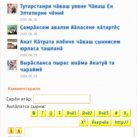
Тутарстанри чӑваш уявне Чӑваш Ен
Элтеперне чӗннӗ
2019, 06, 02
Ҫамрӑксем авалхи йӑласене кӑтартӗҫ
2019, 06, 06
Анат Кӑтрата ялӗнче чӑваш ҫыннисем
юрласа ташланӑ
2019, 06, 20
Вырӑсланса пырас юхӑма Акатуй та
чараймӗ
2019, 06, 24
Комментариле
Сирӗн ятӑp:
Анлӑлатса ҫырни:
B
T
U
T
Ячӗ1
Ячӗ2
Ячӗ3
#
X
2
2
X
Ӳкерчӗк
http://