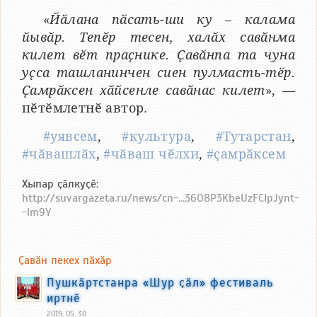
«
Йӑлана пӑсать-ши ку – калама
йывӑр. Тепӗр тесен, халӑх савӑнма
килет вӗт праҫнике. Ҫавӑнпа та чуна
уҫса ташланинчен сиен пулмасть-тӗр.
Ҫамрӑксен хӑйсенле савӑнас килет
», —
пӗтӗмлетнӗ автор.
#уявсем
,
#культура
,
#Тутарстан
,
#чӑвашлӑх
,
#чӑваш чӗлхи
,
#ҫамрӑксем
Хыпар ҫӑлкуҫӗ:
http://suvargazeta.ru/news/cn-...36O8P3KbeUzFCIpJynt-
-lm9Y
Ҫавӑн пекех пӑхӑр
Пушкӑртстанра «Шур ҫӑл» фестиваль
иртнӗ
2019, 05, 30