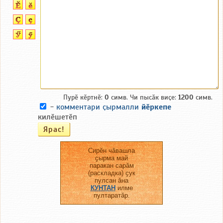
Пурӗ кӗртнӗ:
0
симв. Чи пысӑк виҫе:
1200
симв.
-
комментари ҫырмалли
йӗркепе
килӗшетӗп
Сирӗн чӑвашла
ҫырма май
паракан сарӑм
(раскладка) ҫук
пулсан ӑна
КУНТАН
илме
пултаратӑр.