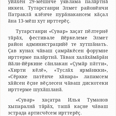
уйӑхӗн 29-мӗшнче уявлама палӑртнӑ
иккен. Тутарстанри Элмет районӗнчи
Патраклӑ ялӗнче пурӑнакансем кӑҫал
ӑна 13-мӗш хут ирттерӗҫ.
Тутарстанри «Сувар» хаҫат пӗлтернӗ
тӑрӑх, фестивале йӗркелеме Элмет
район администрацийӗ те хутшӑнать.
Ҫав кунах чӑваш ҫамрӑкӗсен форумне
ирттерме палӑртнӑ. Тӑван халӑхӑмӑрӑн
йӑли-йӗркине сӑнлакан «Ҫумӑр пӑтти»,
«Хирти кӗлӗ», «Туслӑх ярмӑнкки»,
«Сӗркке патӗнче хӑнара» лапамсем
хӑйсен ӗҫне вӗҫлесен чӑваш дискотеки
ирттерме шухӑшланӑ.
«Сувар» хаҫатра Илья Туманов
хыпаралнӑ тӑрӑх, ташӑ каҫне чӑваш
эстрада артисчӗсем ирттерӗҫ.