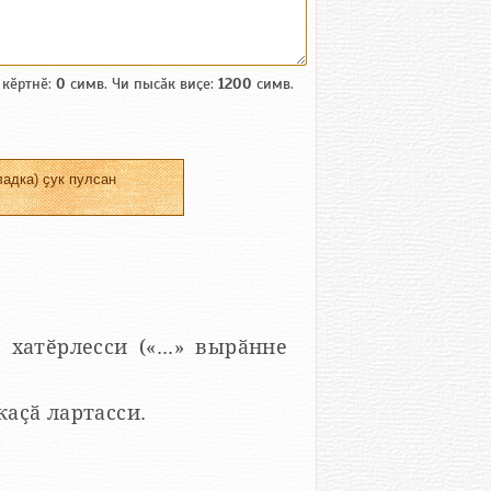
 кӗртнӗ:
0
симв. Чи пысӑк виҫе:
1200
симв.
адка) ҫук пулсан
 хатӗрлесси («...» вырӑнне
 каҫӑ лартасси.