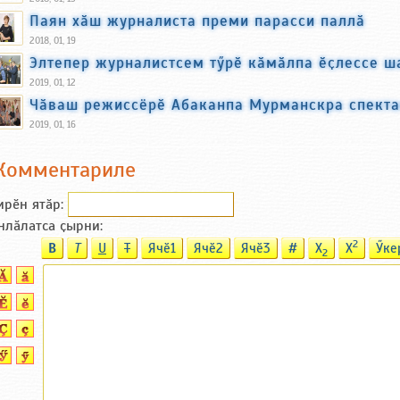
Паян хӑш журналиста преми парасси паллӑ
2018, 01, 19
Элтепер журналистсем тӳрӗ кӑмӑлпа ӗҫлессе ш
2019, 01, 12
Чӑваш режиссёрӗ Абаканпа Мурманскра спекта
2019, 01, 16
Комментариле
ирӗн ятӑp:
нлӑлатса ҫырни:
2
B
T
U
T
Ячӗ1
Ячӗ2
Ячӗ3
#
X
X
Ӳке
2