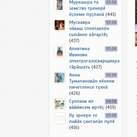
Муркашра та
03.08
земство тренерӗ
ӗҫлеме пуҫланӑ
(441)
Мускавра
03.08
чӑваш спектаклӗн
сыпӑкне кӑтартӗҫ
(437)
Алевтина
03.08
Иванова
электрогазосварщикра
тӑрӑшать
(427)
Анна
03.08
Тумалановӑн кӗнеки
пичетленсе тухнӑ
(426)
Суллахи ял
04.08
вӑййисем иртӗҫ
(419)
Ку эрнере те
03.08
лайӑх ҫанталӑк пулӗ
(416)