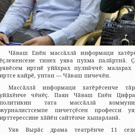
Чӑваш Енӗн массӑллӑ информаци хатӗр
ӗҫлекенсене тинех уява пухма палӑртнӑ. Ҫ
уявӗсем иртнӗ уйӑхрах пулнӑччӗ: маларах 
иртсе кайрӗ, унтан — Чӑваш пичечӗн.
Массӑллӑ информаци хатӗрӗсенче тӑр
уйӑхӗнче чӗнӗҫ. Паян Чӑваш Енӗн Цифра
политикин тата массӑллӑ коммуник
журналистсемпе пичетҫӗсен професси у
ирттерессине хӑйӗн сайтӗнче хыпарланӑ.
Уяв Вырӑс драма театрӗнче 11 сехе