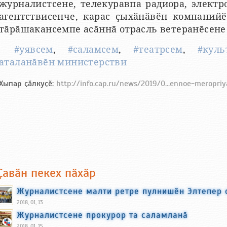
журналистсене, телекуравпа радиора, элект
агентствисенче, карас ҫыхӑнӑвӗн компанийӗ
тӑрӑшакансемпе асӑннӑ отрасль ветеранӗсене 
#уявсем
,
#саламсем
,
#театрсем
,
#куль
аталанӑвӗн министерстви
Хыпар ҫӑлкуҫӗ:
http://info.cap.ru/news/2019/0...ennoe-meropri
Ҫавӑн пекех пӑхӑр
Журналистсене малти ретре пулнишӗн Элтепер
2018, 01, 13
Журналистсене прокурор та саламланӑ
2018, 01, 15