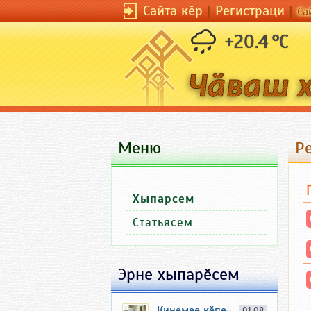
Сайта кӗр
|
Регистраци
|
Са
+20.4 °C
Меню
Ре
Хыпарсем
Статьясем
Эрне хыпарӗсем
Кинемее кӗпе-