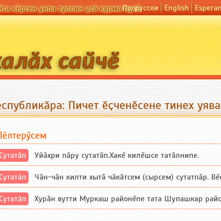
По-русски
English
Espera
йта кӗрсен унпа туллин усӑ курма пулӗ
спубликӑра: Пичет ӗҫченӗсене тинех уява
Пӗлтерӳсем
Сутатӑп
Уйăхри пăру сутатăп.Хакĕ килĕшсе татăлнипе.
Сутатӑп
Чăн-чăн килти хытă чăкăтсем (сырсем) сутатпăр. Вĕсе
Сутатӑп
Хурăн вутти Муркаш районĕпе тата Шупашкар районĕнч