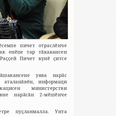
ӗсемпе пичет отраслӗнче
ак енӗпе тар тӑкакансен
Раҫҫей Пичет кунӗ ҫитсе
ӑшакансене уява нарӑс
 аталанӑвӗн, информаци
ацисен министерстви
явне нарӑсӑн 2-мӗшӗнче
тре пуҫланмалла. Унта