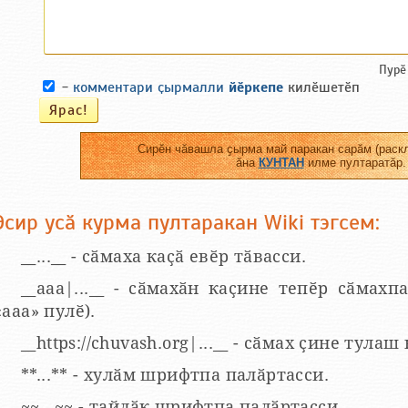
Пурӗ
-
комментари ҫырмалли
йӗркепе
килӗшетӗп
Сирӗн чӑвашла ҫырма май паракан сарӑм (раскл
ӑна
КУНТАН
илме пултаратӑр.
Эсир усӑ курма пултаракан Wiki тэгсем:
__...__ - сӑмаха каҫӑ евӗр тӑвасси.
__aaa|...__ - сӑмахӑн каҫине тепӗр сӑмахпа
«ааа» пулӗ).
__https://chuvash.org|...__ - сӑмах ҫине тулаш
**...** - хулӑм шрифтпа палӑртасси.
~~...~~ - тайлӑк шрифтпа палӑртасси.