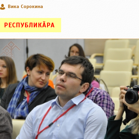
Вика Сорокина
РЕСПУБЛИКӐРА