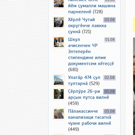
01.08
йӗм ҫумалли машина
парнеленӗ
(728)
Хӗрлӗ Чутай
03.08
округӗнче лавкка
ҫуннӑ
(721)
Шкул
01.08
ачисенчен ЧР
Элтеперӗн
стипендине илме
документсем кӗтеҫҫӗ
(681)
Улатӑр 474 ҫул
02.08
тултарнӑ
(529)
Ҫӗрпӳре 26-ри
05.08
арҫын путса вилнӗ
(459)
Пӑлакассинче
03.08
канализаци тасатнӑ
чухне рабочи вилнӗ
(449)