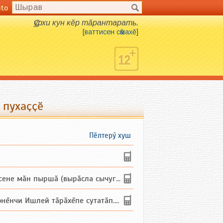
nto
Ҫурхи кун кӗр тӑрантарать.
[
ваттисен сӑмахӗ
]
 пухаҫҫӗ
Пӗлтерӳ хуш
не мăн пыршă (вырăсла сычуг) ...
и Ишлей тăрăхĕпе сутатăп. Ха...