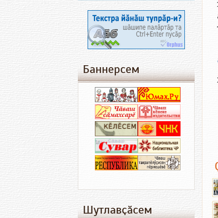
Баннерсем
Шутлавҫӑсем