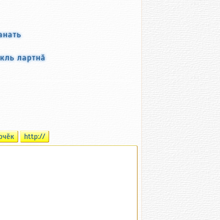
анать
кль лартнӑ
рчӗк
http://