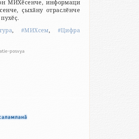
рон МИХӗсенче, информаци
сенче, ҫыхӑну отраслӗнче
пухӗҫ.
тура
,
#МИХсем
,
#Цифра
yatie-posvya
 саламланӑ