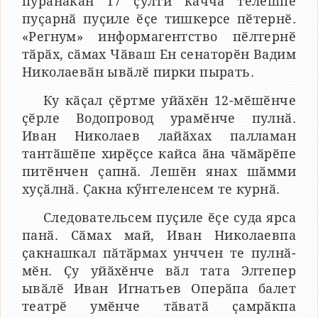
пурӑнакан 17 ҫулти каччӑ тӗлӗшпе
пуҫарнӑ пуҫиле ӗҫе тишкерсе пӗтернӗ.
«Регнум» информагентство пӗлтернӗ
тӑрӑх, сӑмах Чӑваш Ен сенаторӗн Вадим
Николаевӑн ывӑлӗ пирки пырать.
Ку кӑҫал ҫӗртме уйӑхӗн 12-мӗшӗнче
ҫӗрле Водопровод урамӗнче пулнӑ.
Иван Николаев лайӑхах палламан
тантӑшӗпе хирӗҫсе кайса ӑна чӑмӑрӗпе
питӗнчен ҫапнӑ. Лешӗн янах шӑмми
хуҫӑлнӑ. Ҫакна кӳнтеленсем те курнӑ.
Следовательсем пуҫиле ӗҫе суда ярса
панӑ. Сӑмах май, Иван Николаевпа
ҫакнашкал пӑтӑрмах унччен те пулнӑ-
мӗн. Ҫу уйӑхӗнче вӑл тата Элтепер
ывӑлӗ Иван Игнатьев Оперӑпа балет
театрӗ умӗнче тӑватӑ ҫамрӑкпа