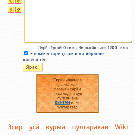
Пурӗ кӗртнӗ:
0
симв. Чи пысӑк виҫе:
1200
симв.
-
комментари ҫырмалли
йӗркепе
килӗшетӗп
Сирӗн чӑвашла
ҫырма май
паракан сарӑм
(раскладка) ҫук
пулсан ӑна
КУНТАН
илме
пултаратӑр.
Эсир усӑ курма пултаракан Wiki