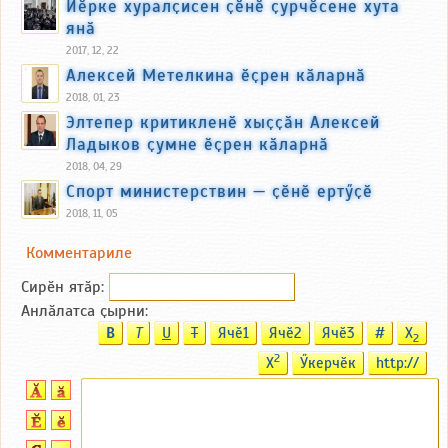
Йӗрке хуралҫисен ҫӗнӗ ҫурчӗсене хута
янӑ
2017, 12, 22
Алексей Метелкина ӗҫрен кӑларнӑ
2018, 01, 23
Элтепер критикленӗ хыҫҫӑн Алексей
Ладыков ҫумне ӗҫрен кӑларнӑ
2018, 04, 29
Спорт министерствин — ҫӗнӗ ертӳҫӗ
2018, 11, 05
Комментариле
Сирӗн ятӑp:
Анлӑлатса ҫырни:
B
T
U
T
Ячӗ1
Ячӗ2
Ячӗ3
#
X
2
2
X
Ӳкерчӗк
http://