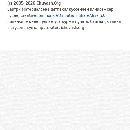
(c) 2005-2026 Chuvash.Org
Сайтри материалсене (ытти ҫӑлкуҫсенчен илнисемсӗр
пуҫне)
CreativeCommons Attribution-ShareAlike 3.0
лицензипе килӗшӳллӗн усӑ курма пулать. Сайтпа ҫыхӑннӑ
ыйтусене кунта ярӑр: site(a)chuvash.org