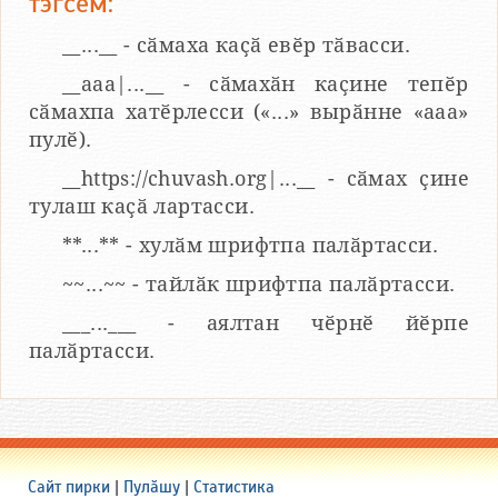
тэгсем:
__...__ - сӑмаха каҫӑ евӗр тӑвасси.
__aaa|...__ - сӑмахӑн каҫине тепӗр
сӑмахпа хатӗрлесси («...» вырӑнне «ааа»
пулӗ).
__https://chuvash.org|...__ - сӑмах ҫине
тулаш каҫӑ лартасси.
**...** - хулӑм шрифтпа палӑртасси.
~~...~~ - тайлӑк шрифтпа палӑртасси.
___...___ - аялтан чӗрнӗ йӗрпе
палӑртасси.
Сайт пирки
|
Пулӑшу
|
Статистика