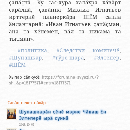
ҫапӑҫнӑ. Ку сас-хура халӑхра хӑвӑрт
сарӑлнӑ, ҫавӑнпа Михаил Игнатьев
ирттернӗ планеркӑра ШӖМ ҫапла
ӑнлантарнӑ: «Иван Игнатьев ҫапӑҫман,
ӑна та хӗнемен, вӑл та никама та
тытман».
#политика
,
#Следстви комитечӗ
,
#Шупашкар
,
#тӳре-шара
,
#Элтепер
,
#ШӖМ
Хыпар ҫӑлкуҫӗ:
https://forum.na-svyazi.ru/?
sh...&p=18177571#entry18177571
Ҫавӑн пекех пӑхӑр
Шупашкарӑн ҫӗнӗ мэрне Чӑваш Ен
Элтеперӗ ырӑ суннӑ
2017, 10, 03