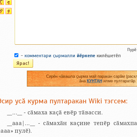
Пурӗ
-
комментари ҫырмалли
йӗркепе
килӗшетӗп
Сирӗн чӑвашла ҫырма май паракан сарӑм (раскл
ӑна
КУНТАН
илме пултаратӑр.
Эсир усӑ курма пултаракан Wiki тэгсем:
__...__ - сӑмаха каҫӑ евӗр тӑвасси.
__aaa|...__ - сӑмахӑн каҫине тепӗр сӑмахпа
«ааа» пулӗ).