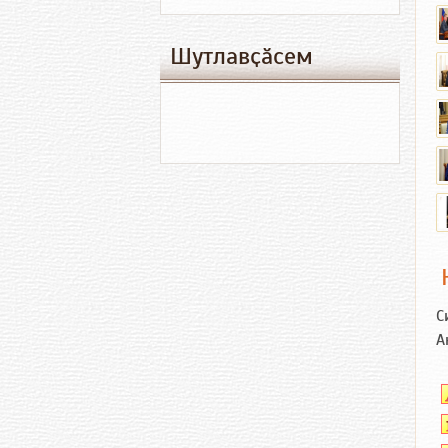
Шутлавҫӑсем
С
А