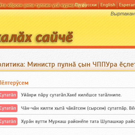
По-русски
English
Espera
йта кӗрсен унпа туллин усӑ курма пулӗ
Выртакан 
олитика: Министр пулнӑ ҫын ЧППУра ӗҫле
Пӗлтерӳсем
Сутатӑп
Уйăхри пăру сутатăп.Хакĕ килĕшсе татăлнипе.
Сутатӑп
Чăн-чăн килти хытă чăкăтсем (сырсем) сутатпăр. Вĕсе
Сутатӑп
Хурăн вутти Муркаш районĕпе тата Шупашкар районĕнч