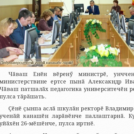
Педуниверситетӑн ученӑй канашӗн ларӑвӗ
Чӑваш Енӗн вӗренӳ министрӗ, унчче
министерствине ертсе пынӑ Алексакндр Ива
Чӑваш патшалӑх педагогика университечӗн р
пулса тӑрӑшать.
Ҫӗнӗ ҫынпа аслӑ шкулӑн ректорӗ Владимир
ученӑй канашӗн ларӑвӗнче паллаштарнӑ. Ку
уйӑхӗн 26-мӗшӗнче, пулса иртнӗ.