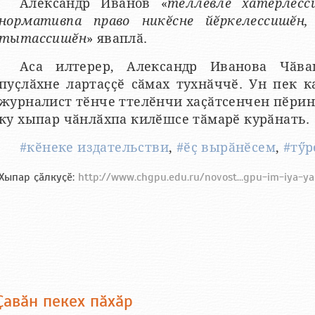
Александр Иванов «
тӗллевлӗ хатӗрлесс
нормативпа право никӗсне йӗркелессишӗн,
тытассишӗн
» яваплӑ.
Аса илтерер, Александр Иванова Чӑва
пуҫлӑхне лартаҫҫӗ сӑмах тухнӑччӗ. Ун пек 
журналист тӗнче ттелӗнчи хаҫӑтсенчен пӗрин
ку хыпар чӑнлӑхпа килӗшсе тӑмарӗ курӑнать.
#кӗнеке издательстви
,
#ӗҫ вырӑнӗсем
,
#тӳр
Хыпар ҫӑлкуҫӗ:
http://www.chgpu.edu.ru/novost...gpu-im-iya-ya
Ҫавӑн пекех пӑхӑр