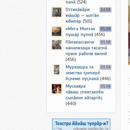
панӑ
(524)
Оттикӑвӑри
04.08
мӑшӑр — ылтӑн
юбиляр
(501)
«Мега Молта»
05.08
пушар пулнӑ
(456)
Пӑлакассинче
03.08
канализаци тасатнӑ
чухне рабочи вилнӗ
(456)
Муркашра та
03.08
земство тренерӗ
ӗҫлеме пуҫланӑ
(446)
Мускавра
03.08
чӑваш спектаклӗн
сыпӑкне кӑтартӗҫ
(440)