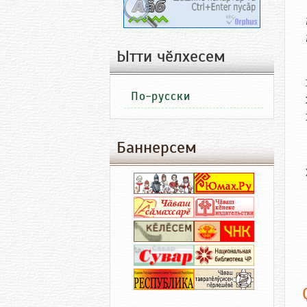
Ытти чӗлхесем
По-русски
Баннерсем