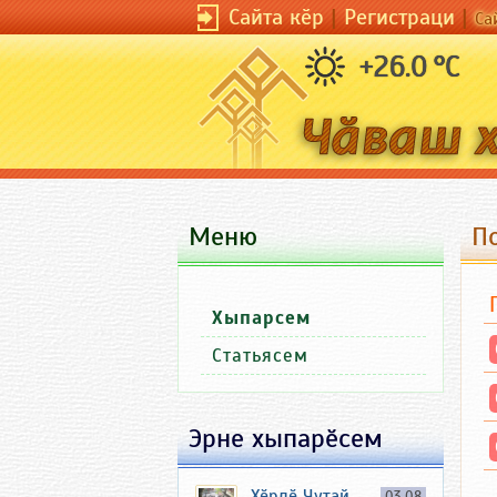
Сайта кӗр
|
Регистраци
|
Са
+26.0 °C
Меню
П
Хыпарсем
Статьясем
Эрне хыпарӗсем
Хӗрлӗ Чутай