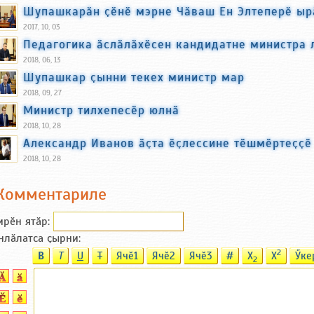
Шупашкарӑн ҫӗнӗ мэрне Чӑваш Ен Элтеперӗ ыр
2017, 10, 03
Педагогика ӑслӑлӑхӗсен кандидатне министра 
2018, 06, 13
Шупашкар ҫынни текех министр мар
2018, 09, 27
Министр тилхепесӗр юлнӑ
2018, 10, 28
Александр Иванов ӑҫта ӗҫлессине тӗшмӗртеҫҫӗ
2018, 10, 28
Комментариле
ирӗн ятӑp:
нлӑлатса ҫырни:
2
B
T
U
T
Ячӗ1
Ячӗ2
Ячӗ3
#
X
X
Ӳке
2