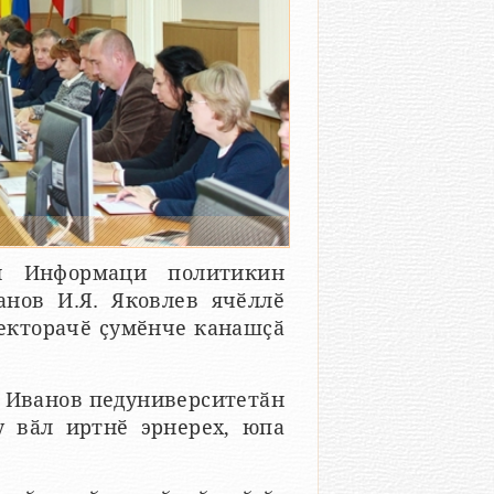
н Информаци политикин
нов И.Я. Яковлев ячӗллӗ
екторачӗ ҫумӗнче канашҫӑ
 Иванов педуниверситетӑн
 вӑл иртнӗ эрнерех, юпа