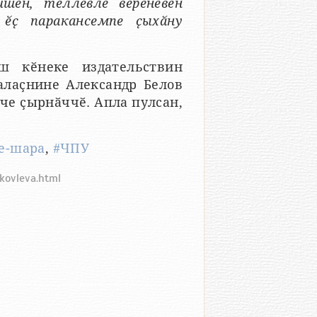
ишӗн, тӗллевлӗ вӗренӗвӗн
 ӗҫ паракансемпе ҫыхӑну
ш кӗнеке издательствин
калаҫнине Александр Белов
че ҫырнӑччӗ. Апла пулсан,
е-шара
,
#ЧПУ
kovleva.html