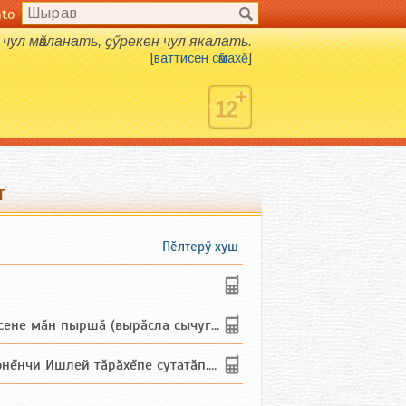
nto
чул мӑкланать, ҫӳрекен чул якалать.
[
ваттисен сӑмахӗ
]
т
Пӗлтерӳ хуш
не мăн пыршă (вырăсла сычуг) ...
и Ишлей тăрăхĕпе сутатăп. Ха...