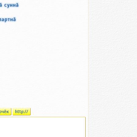
ӑ суннӑ
лартнӑ
рчӗк
http://