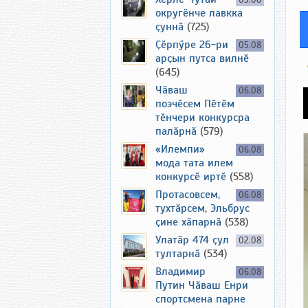
03.08
округӗнче лавкка
ҫуннӑ
(725)
Ҫӗрпӳре 26-ри
05.08
арҫын путса вилнӗ
(645)
Чӑваш
06.08
поэчӗсем Пӗтӗм
тӗнчери конкурсра
палӑрнӑ
(579)
«Илемпи»
06.08
мода тата илем
конкурсӗ иртӗ
(558)
Протасовсем,
06.08
тухтӑрсем, Эльбрус
ҫине хӑпарнӑ
(538)
Улатӑр 474 ҫул
02.08
тултарнӑ
(534)
Владимир
06.08
Путин Чӑваш Енри
спортсмена парне