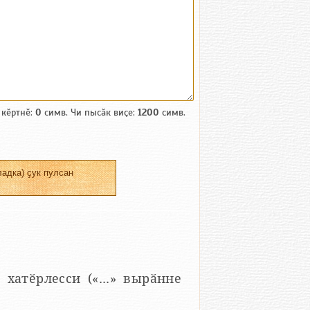
 кӗртнӗ:
0
симв. Чи пысӑк виҫе:
1200
симв.
адка) ҫук пулсан
 хатӗрлесси («...» вырӑнне