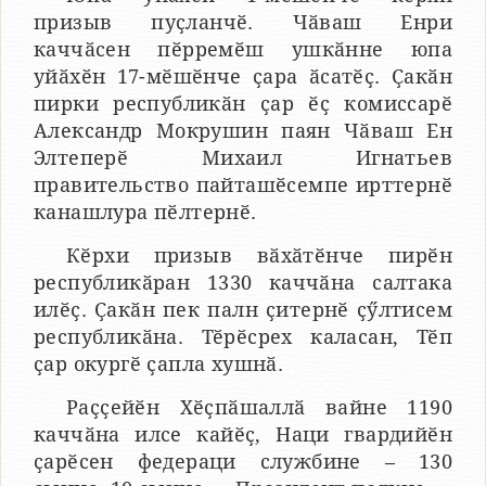
призыв пуҫланчӗ. Чӑваш Енри
каччӑсен пӗрремӗш ушкӑнне юпа
уйӑхӗн 17-мӗшӗнче ҫара ӑсатӗҫ. Ҫакӑн
пирки республикӑн ҫар ӗҫ комиссарӗ
Александр Мокрушин паян Чӑваш Ен
Элтеперӗ Михаил Игнатьев
правительство пайташӗсемпе ирттернӗ
канашлура пӗлтернӗ.
Кӗрхи призыв вӑхӑтӗнче пирӗн
республикӑран 1330 каччӑна салтака
илӗҫ. Ҫакӑн пек палн ҫитернӗ ҫӳлтисем
республикӑна. Тӗрӗсрех каласан, Тӗп
ҫар окургӗ ҫапла хушнӑ.
Раҫҫейӗн Хӗҫпӑшаллӑ вайне 1190
каччӑна илсе кайӗҫ, Наци гвардийӗн
ҫарӗсен федераци службине – 130