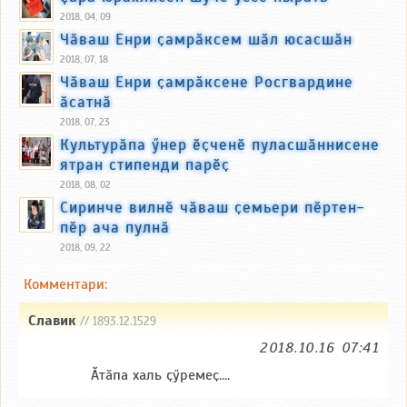
2018, 04, 09
Чӑваш Енри ҫамрӑксем шӑл юсасшӑн
2018, 07, 18
Чӑваш Енри ҫамрӑксене Росгвардине
ӑсатнӑ
2018, 07, 23
Культурӑпа ӳнер ӗҫченӗ пуласшӑннисене
ятран стипенди парӗҫ
2018, 08, 02
Сиринче вилнӗ чӑваш ҫемьери пӗртен-
пӗр ача пулнӑ
2018, 09, 22
Комментари:
Славик
// 1893.12.1529
2018.10.16 07:41
Ӑтӑпа халь ҫӳремеҫ....