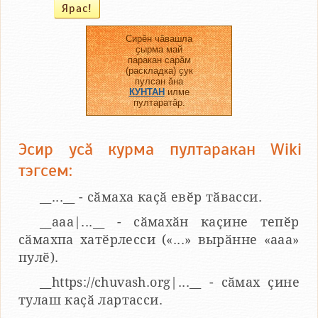
Сирӗн чӑвашла
ҫырма май
паракан сарӑм
(раскладка) ҫук
пулсан ӑна
КУНТАН
илме
пултаратӑр.
Эсир усӑ курма пултаракан Wiki
тэгсем:
__...__ - сӑмаха каҫӑ евӗр тӑвасси.
__aaa|...__ - сӑмахӑн каҫине тепӗр
сӑмахпа хатӗрлесси («...» вырӑнне «ааа»
пулӗ).
__https://chuvash.org|...__ - сӑмах ҫине
тулаш каҫӑ лартасси.