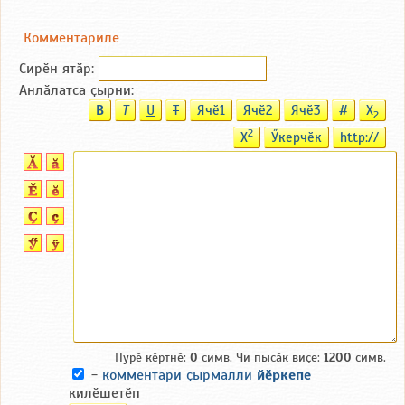
Комментариле
Сирӗн ятӑp:
Анлӑлатса ҫырни:
B
T
U
T
Ячӗ1
Ячӗ2
Ячӗ3
#
X
2
2
X
Ӳкерчӗк
http://
Пурӗ кӗртнӗ:
0
симв. Чи пысӑк виҫе:
1200
симв.
-
комментари ҫырмалли
йӗркепе
килӗшетӗп