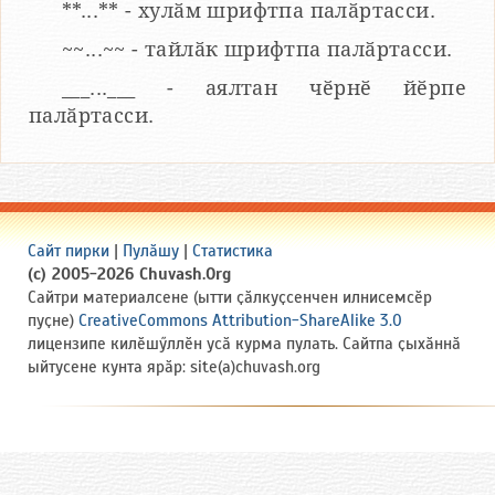
**...** - хулӑм шрифтпа палӑртасси.
~~...~~ - тайлӑк шрифтпа палӑртасси.
___...___ - аялтан чӗрнӗ йӗрпе
палӑртасси.
Сайт пирки
|
Пулӑшу
|
Статистика
(c) 2005-2026 Chuvash.Org
Сайтри материалсене (ытти ҫӑлкуҫсенчен илнисемсӗр
пуҫне)
CreativeCommons Attribution-ShareAlike 3.0
лицензипе килӗшӳллӗн усӑ курма пулать. Сайтпа ҫыхӑннӑ
ыйтусене кунта ярӑр: site(a)chuvash.org