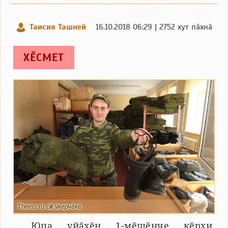
Таисия Ташней
16.10.2018 06:29 | 2752 хут пӑхнӑ
ХӖСМЕТ
Theins.ru сӑн ӳкерчӗкӗ
Юпа уйӑхӗн 1-мӗшӗнче кӗрхи