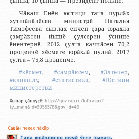
ҫынна, 10 ҫынна — Президент полкне.
Чӑваш Енӗн юстици тата пурлӑх
хутшӑнӑвӗсен министрӗ Наталья
Тимофеева сывлӑх енчен ҫара юрӑхлӑ
ҫамрӑксен йышӗ ҫулсерен ӳснине
ӗнентернӗ. 2012 ҫулта каччӑсен 70,2
проценчӗ хӗсмете юрӑхлӑ пулнӑ, 2017
ҫулта – 75,8 проценчӗ.
#хӗсмет
,
#ҫамрӑксем
,
#Элтепер
,
#канашлу
,
#статистика
,
#Юстици
министерстви
Хыпар ҫӑлкуҫӗ:
http://gov.cap.ru/Info.aspx?
ty...main&id=3955378&gov_id=49
Ҫавӑн пекех пӑхӑр
Ҫара юрӑхлисен шучӗ ӳссе пырать