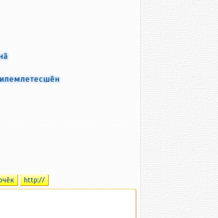
нӑ
 илемлетесшӗн
рчӗк
http://