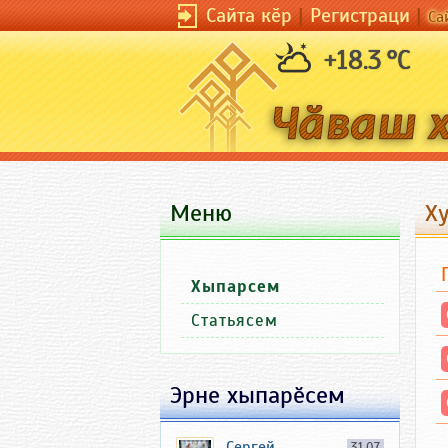
Сайта кӗр
|
Регистраци
|
Са
+18.3 °C
Меню
Ху
Хыпарсем
Статьясем
Эрне хыпарӗсем
Сергей