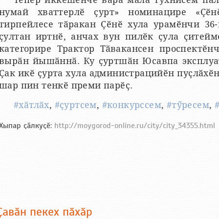
нумай хваттерлӗ ҫурт» номинацире «Ҫӗн
тирпейлесе тӑракан Ҫӗнӗ хула урамӗнчи 36-
ҫултан иртнӗ, анчах вун пилӗк ҫула ҫитейм
категорире Трактор Тӑвакансен проспектӗн
вырӑн йышӑннӑ. Ку ҫуртшӑн Юсавпа эксплуа
Ҫак икӗ ҫурта хула администрацийӗн пуҫлӑхӗ
шар пин тенкӗ преми парӗҫ.
#хӑтлӑх
,
#ҫуртсем
,
#конкурссем
,
#тӳресем
,
Хыпар ҫӑлкуҫӗ:
http://moygorod-online.ru/city/city_34355.html
Ҫавӑн пекех пӑхӑр