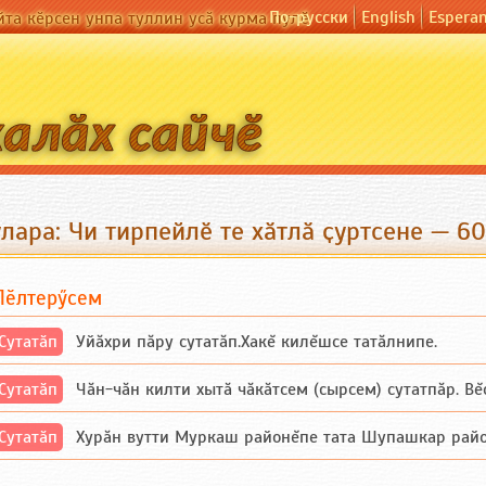
По-русски
English
Espera
йта кӗрсен унпа туллин усӑ курма пулӗ
лара: Чи тирпейлӗ те хӑтлӑ ҫуртсене — 6
Пӗлтерӳсем
Сутатӑп
Уйăхри пăру сутатăп.Хакĕ килĕшсе татăлнипе.
Сутатӑп
Чăн-чăн килти хытă чăкăтсем (сырсем) сутатпăр. Вĕсе
Сутатӑп
Хурăн вутти Муркаш районĕпе тата Шупашкар районĕнч