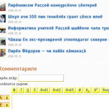
Пирӗннисем Раҫҫей конкурсӗнче ҫӗнтернӗ
2018, 03, 12
Шкул ачи 100 пин тенкӗлӗх грант ҫӗнсе илнӗ
2018, 03, 14
Информатика учителӗ Раҫҫей шайӗнче чапа тух
2018, 03, 16
Чӑваш Ен экс-президенчӗ этнопедагог скверне
2018, 03, 19
Пирӗн Фёдоров — чи лайӑх кӑмакаҫӑ
2018, 03, 21
Комментариле
ирӗн ятӑp:
нлӑлатса ҫырни:
2
B
T
U
T
Ячӗ1
Ячӗ2
Ячӗ3
#
X
X
Ӳке
2