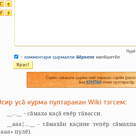
Пурӗ
-
комментари ҫырмалли
йӗркепе
килӗшетӗп
Сирӗн чӑвашла ҫырма май паракан сарӑм (раскл
ӑна
КУНТАН
илме пултаратӑр.
Эсир усӑ курма пултаракан Wiki тэгсем:
__...__ - сӑмаха каҫӑ евӗр тӑвасси.
__aaa|...__ - сӑмахӑн каҫине тепӗр сӑмахпа
«ааа» пулӗ).