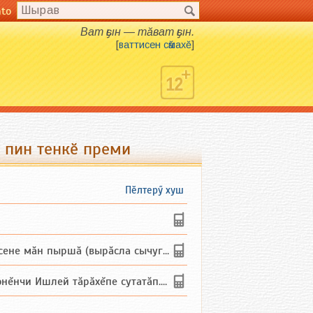
nto
Ват ҫын — тӑват ҫын.
[
ваттисен сӑмахӗ
]
0 пин тенкӗ преми
Пӗлтерӳ хуш
не мăн пыршă (вырăсла сычуг) ...
и Ишлей тăрăхĕпе сутатăп. Ха...