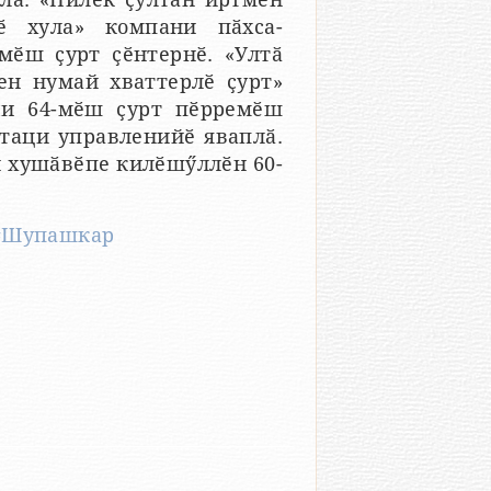
ӗ хула» компани пӑхса-
мӗш ҫурт ҫӗнтернӗ. «Ултӑ
ен нумай хваттерлӗ ҫурт»
чи 64-мӗш ҫурт пӗрремӗш
таци управленийӗ яваплӑ.
н хушӑвӗпе килӗшӳллӗн 60-
#Шупашкар