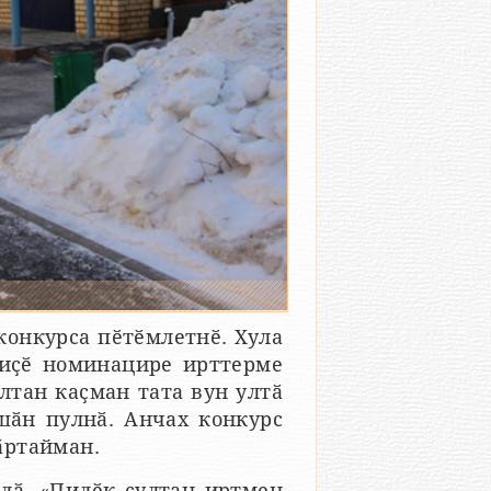
конкурса пӗтӗмлетнӗ. Хула
иҫӗ номинацире ирттерме
лтан каҫман тата вун ултӑ
шӑн пулнӑ. Анчах конкурс
ӑртайман.
лӑ. «Пилӗк ҫултан иртмен