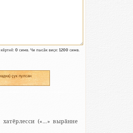
 кӗртнӗ:
0
симв. Чи пысӑк виҫе:
1200
симв.
адка) ҫук пулсан
 хатӗрлесси («...» вырӑнне