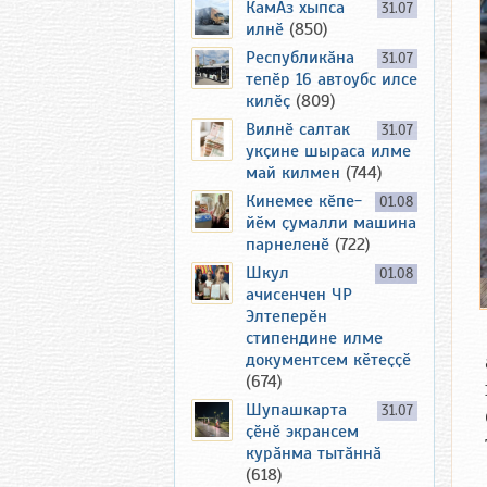
КамАз хыпса
31.07
илнӗ
(850)
Республикӑна
31.07
тепӗр 16 автоубс илсе
килӗҫ
(809)
Вилнӗ салтак
31.07
укҫине шыраса илме
май килмен
(744)
Кинемее кӗпе-
01.08
йӗм ҫумалли машина
парнеленӗ
(722)
Шкул
01.08
ачисенчен ЧР
Элтеперӗн
стипендине илме
документсем кӗтеҫҫӗ
(674)
Шупашкарта
31.07
ҫӗнӗ экрансем
курӑнма тытӑннӑ
(618)