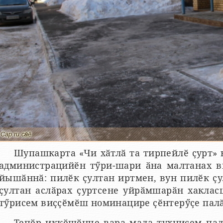
Сар.ru сӑнӗ
Шупашкарта «Чи хӑтлӑ та тирпейлӗ ҫурт» 
администрацийӗн тӳри-шари ӑна малтанах в
йышӑннӑ: пилӗк ҫултан иртмен, вун пилӗк ҫу
ҫултан аслӑрах ҫуртсене уйрӑмшарӑн хаклас
тӳрисем виҫҫӗмӗш номинацире ҫӗнтерӳҫе пал
Тепӗр иккӗшӗнче вара мала тухнисем пал