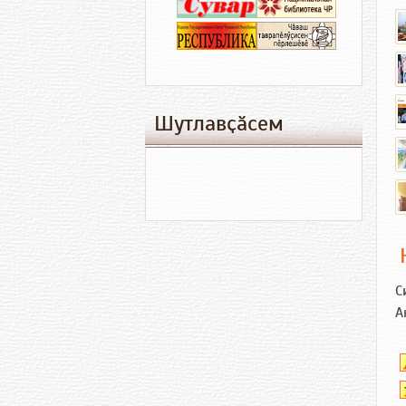
Шутлавҫӑсем
С
А