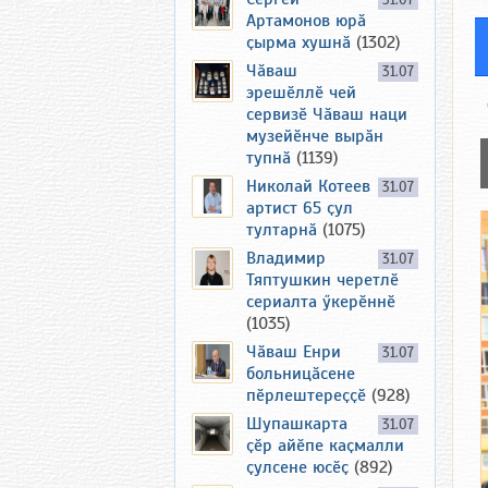
31.07
Артамонов юрӑ
ҫырма хушнӑ
(1302)
Чӑваш
31.07
эрешӗллӗ чей
сервизӗ Чӑваш наци
музейӗнче вырӑн
тупнӑ
(1139)
Николай Котеев
31.07
артист 65 ҫул
тултарнӑ
(1075)
Владимир
31.07
Тяптушкин черетлӗ
сериалта ӳкерӗннӗ
(1035)
Чӑваш Енри
31.07
больницӑсене
пӗрлештереҫҫӗ
(928)
Шупашкарта
31.07
ҫӗр айӗпе каҫмалли
ҫулсене юсӗҫ
(892)