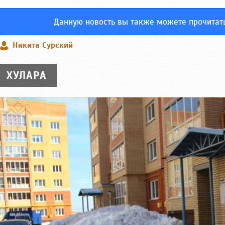
Данную новость вы также можете прочитат
Никита Сурский
ХУЛАРА