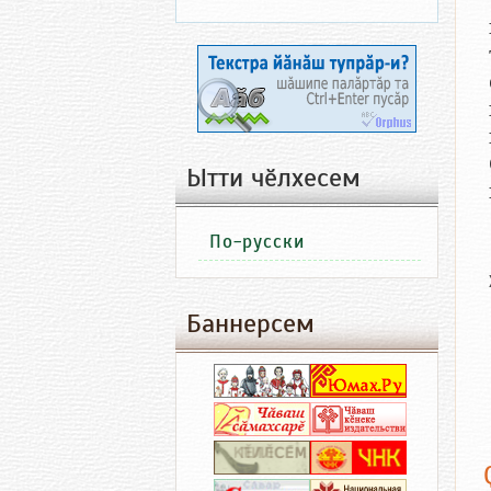
Ытти чӗлхесем
По-русски
Баннерсем