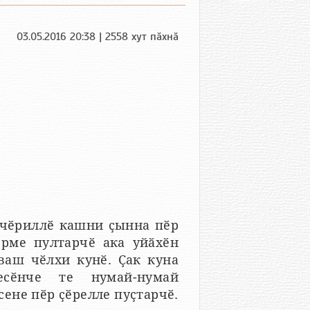
03.05.2016 20:38 | 2558 хут пӑхнӑ
чӗриллӗ кашни ҫынна пӗр
рме пултарчӗ ака уйӑхӗн
ваш чӗлхи кунӗ. Ҫак куна
есӗнче те нумай-нумай
ене пӗр ҫӗрелле пуҫтарчӗ.