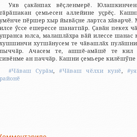
Уяв ҫакӑнпах вӗҫленмерӗ. Юлашкинче
тӑрӑшакан ҫемьесен аллейине уҫрӗҫ. Каш
умӗнче пӗршер хыр йывӑҫне лартса хӑварчӗ.
илсе ӳссе ешерессе шанатпӑр. Ҫавӑн пекех 
упранса юлса, малашлӑхра вӑй илессе шанас 
хушшинчи хутшӑнусем те чӑвашлӑх пулӑшнип
пыччӑр. Ачасем те, ашшӗ-амӑшӗ те кил
сивӗнме ан паччӑр. Кашни ҫемьере килӗшӳпе 
#Чӑваш Сурӑм
,
#Чӑваш чӗлхи кунӗ
,
#у
районӗ
Комментариле