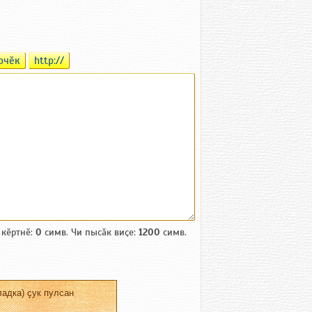
рчӗк
http://
 кӗртнӗ:
0
симв. Чи пысӑк виҫе:
1200
симв.
адка) ҫук пулсан