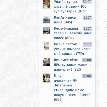
Улатӑр хулин
30.07
хисеплӗ ҫынни 100
ҫул тултарнӑ
(873)
КамАз хыпса
31.07
илнӗ
(845)
Республикӑна
31.07
тепӗр 16 автоубс илсе
килӗҫ
(804)
Вилнӗ салтак
31.07
укҫине шыраса илме
май килмен
(739)
Кинемее кӗпе-
01.08
йӗм ҫумалли машина
парнеленӗ
(712)
Шкул
01.08
ачисенчен ЧР
Элтеперӗн
стипендине илме
документсем кӗтеҫҫӗ
(663)