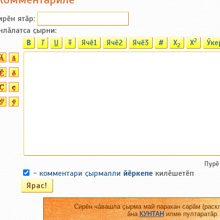
ирӗн ятӑp:
нлӑлатса ҫырни:
2
B
T
U
T
Ячӗ1
Ячӗ2
Ячӗ3
#
X
X
Ӳке
2
Пурӗ
-
комментари ҫырмалли
йӗркепе
килӗшетӗп
Сирӗн чӑвашла ҫырма май паракан сарӑм (раскл
ӑна
КУНТАН
илме пултаратӑр.