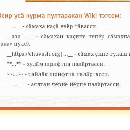
Эсир усӑ курма пултаракан Wiki тэгсем:
__...__ - сӑмаха каҫӑ евӗр тӑвасси.
__aaa|...__ - сӑмахӑн каҫине тепӗр сӑмахпа
«ааа» пулӗ).
__https://chuvash.org|...__ - сӑмах ҫине тулаш
**...** - хулӑм шрифтпа палӑртасси.
~~...~~ - тайлӑк шрифтпа палӑртасси.
___...___ - аялтан чӗрнӗ йӗрпе палӑртасси.