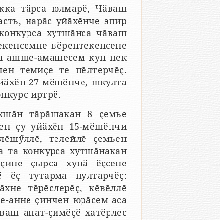
кка тӑрса юлмарӗ, Чӑваш
асть, нарӑс уйӑхӗнче эпир
конкурса хутшӑнса чӑваш
некенсемпе вӗрентекенсене
н ашшӗ-амӑшӗсем кун пек
ен темиҫе те пӗлтерчӗҫ.
уйӑхӗн 27-мӗшӗнче, шкулта
нкурс иртрӗ.
ӑхшӑн тӑрӑшакан 8 ҫемье
ен ҫу уйӑхӗн 15-мӗшӗнчи
лӗшӳллӗ, телейлӗ ҫемьен
а та конкурса хутшӑнакан
ҫине ҫырса хунӑ ӗҫсене
ӗ ӗҫ тутарма пултарчӗҫ:
ӑхне тӗрӗслерӗҫ, кӗвӗллӗ
те-анне ҫинчен юрӑсем аса
ӑваш апат-ҫимӗҫӗ хатӗрлес