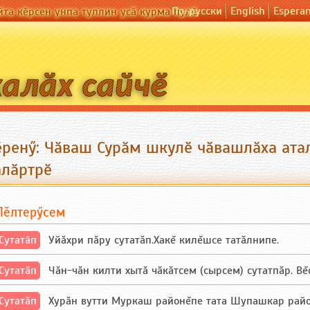
По-русски
English
Espera
йта кӗрсен унпа туллин усӑ курма пулӗ
ӗренӳ: Чӑваш Сурӑм шкулӗ чӑвашлӑха ата
алӑртрӗ
Пӗлтерӳсем
Сутатӑп
Уйăхри пăру сутатăп.Хакĕ килĕшсе татăлнипе.
Сутатӑп
Чăн-чăн килти хытă чăкăтсем (сырсем) сутатпăр. Вĕсе
Сутатӑп
Хурăн вутти Муркаш районĕпе тата Шупашкар районĕнч