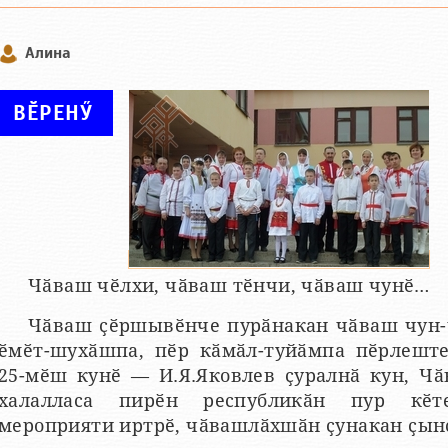
Алина
ВӖРЕНӲ
Чӑваш чӗлхи, чӑваш тӗнчи, чӑваш чунӗ…
Чӑваш ҫӗршывӗнче пурӑнакан чӑваш чун-
ӗмӗт-шухӑшпа, пӗр кӑмӑл-туйӑмпа пӗрлеште
25-мӗш кунӗ — И.Я.Яковлев ҫуралнӑ кун, Чӑ
халалласа пирӗн республикӑн пур кӗт
мероприяти иртрӗ, чӑвашлӑхшӑн ҫунакан ҫынс