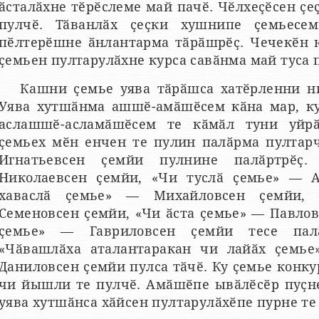
ӑсталӑхне тӗрӗслеме май пачӗ. Чӗлхеҫӗсен ҫеҫ
пулчӗ. Тӑванлӑх ҫеҫки хушнипе ҫемьесем
пӗлтерӗшне ӑнлантарма тӑрӑшрӗҫ. Чечекӗн 
ҫемьен пултарулӑхне курса савӑнма май туса 
Кашни ҫемье уява тӑрӑшса хатӗрленни н
Уява хутшӑнма ашшӗ-амӑшӗсем кӑна мар, к
аслашшӗ-асламӑшӗсем те кӑмӑл туни уйрӑ
ҫемьех мӗн енчен те пулин палӑрма пултарч
Игнатьевсен ҫемйи пулнине палӑртрӗҫ
Николаевсен ҫемйи, «Чи туслӑ ҫемье» — А
хаваслӑ ҫемье» — Михайловсен ҫемйи,
Семеновсен ҫемйи, «Чи ӑста ҫемье» — Павло
ҫемье» — Гавриловсен ҫемйи тесе пал
«Чӑвашлӑха аталантаракан чи лайӑх ҫемье»
Даниловсен ҫемйи пулса тӑчӗ. Ку ҫемье конк
чи йышли те пулчӗ. Амӑшӗпе ывӑлӗсӗр пуҫн
уява хутшӑнса хӑйсен пултарулӑхӗпе пурне те