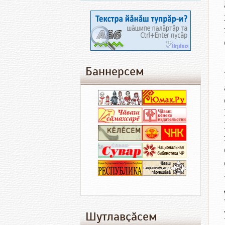
Баннерсем
Шутлавҫӑсем