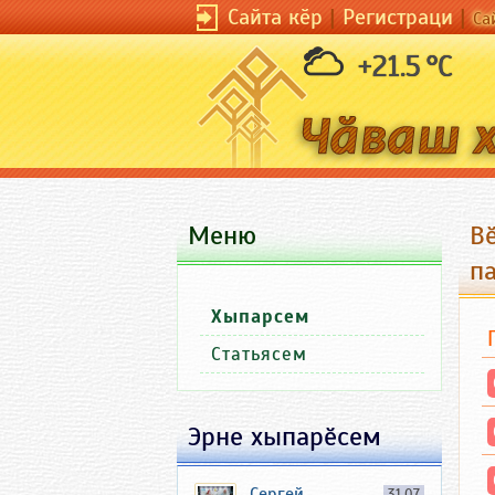
Сайта кӗр
|
Регистраци
|
Са
+21.5 °C
Меню
В
п
Хыпарсем
Статьясем
Эрне хыпарӗсем
Сергей