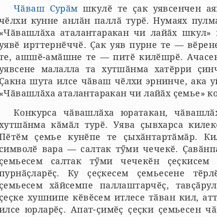
Чӑваш Сурӑм
шкулӗ те ҫак уявсенчен ая
чӗлхи кунне анлӑн паллӑ турӗ. Нумаях пулм
«Чӑвашлӑха аталантаракан чи лайӑх шкул» 
уявӗ ирттернӗччӗ. Ҫак уяв пурне те — вӗре
те, ашшӗ-амӑшне те — питӗ килӗшрӗ. Ачасе
уявсене малалла та хутшӑнма хатӗрри ҫинч
Ҫакна шута илсе чӑваш чӗлхи эрнинче, ака 
«Чӑвашлӑха аталантаракан чи лайӑх ҫемье» ко
Конкурса чӑвашлӑха юратакан, чӑвашл
хутшӑнма кӑмӑл турӗ. Уява ҫывхарса килек
Пӗтӗм ҫемье кунӗпе те ҫыхӑнтартӑмӑр. Ки
символӗ вара — салтак тӳми чечекӗ. Ҫавӑнп
ҫемьесем салтак тӳми чечекӗн ҫеҫкисем 
пурнӑҫларӗҫ. Ку ҫеҫкесем ҫемьесене тӗрл
ҫемьесем хӑйсемпе паллаштарчӗҫ, тавҫӑрул
ҫеҫке хушнипе кӗвӗсем итлесе тӑван кил, ат
илсе юрларӗҫ. Апат-ҫимӗҫ ҫеҫки ҫемьесен ч