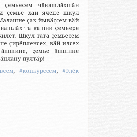
н ҫемьесем чӑвашлӑхшӑн
ни ҫемье хӑй ячӗпе шкул
 Малашне ҫак йывӑҫсем вӑй
чӑвашлӑх та кашни ҫемьере
килет. Шкул тата ҫемьесем
е ҫирӗпленсех, вӑй илсех
 ӑшшине, ҫемье ӑшшине
ӑнлану пултӑр!
явсем
,
#конкурссем
,
#Элӗк