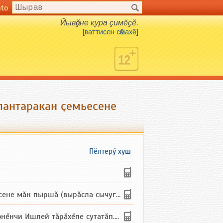
nto
Йывӑҫне кура ҫимӗҫӗ.
[
ваттисен сӑмахӗ
]
лантаракан ҫемьесене
Пӗлтерӳ хуш
не мăн пыршă (вырăсла сычуг) ...
и Ишлей тăрăхĕпе сутатăп. Ха...