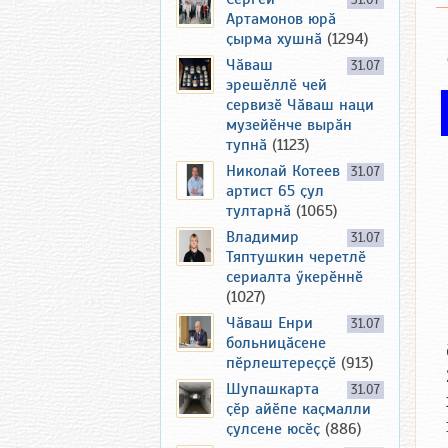
31.07
Артамонов юрӑ
ҫырма хушнӑ
(1294)
Чӑваш
31.07
эрешӗллӗ чей
сервизӗ Чӑваш наци
музейӗнче вырӑн
тупнӑ
(1123)
Николай Котеев
31.07
артист 65 ҫул
тултарнӑ
(1065)
Владимир
31.07
Тяптушкин черетлӗ
сериалта ӳкерӗннӗ
(1027)
Чӑваш Енри
31.07
больницӑсене
пӗрлештереҫҫӗ
(913)
Шупашкарта
31.07
ҫӗр айӗпе каҫмалли
ҫулсене юсӗҫ
(886)