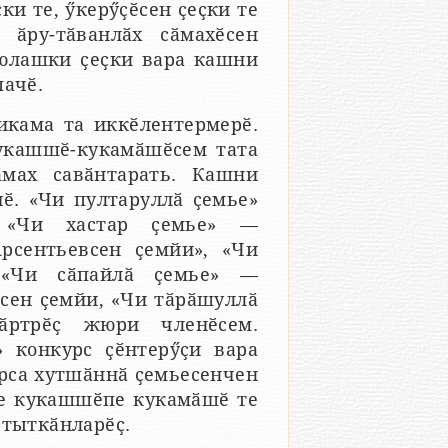
ки те, ӳкерӳҫӗсен ҫеҫки те
 ӑру-тӑванлӑх сӑмахӗсен
юлашки ҫеҫки вара кашни
пачӗ.
икама та иккӗлентермерӗ.
укашшӗ-кукамӑшӗсем тата
мах савӑнтарать. Кашни
ӗ. «Чи пултаруллӑ ҫемье»
. «Чи хастар ҫемье» —
рсентьевсен ҫемйи», «Чи
 «Чи сӑпайлӑ ҫемье» —
всен ҫемйи, «Чи тӑрӑшуллӑ
ӑртрӗҫ жюри членӗсем.
 конкурс ҫӗнтерӳҫи вара
урса хутшӑннӑ ҫемьесенчен
е кукашшӗпе кукамӑшӗ те
 тыткӑнларӗҫ.