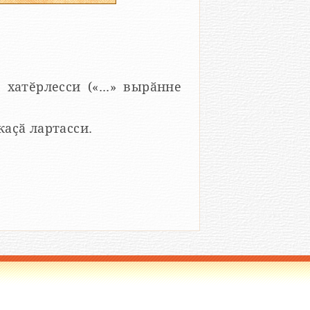
 хатӗрлесси («...» вырӑнне
 каҫӑ лартасси.