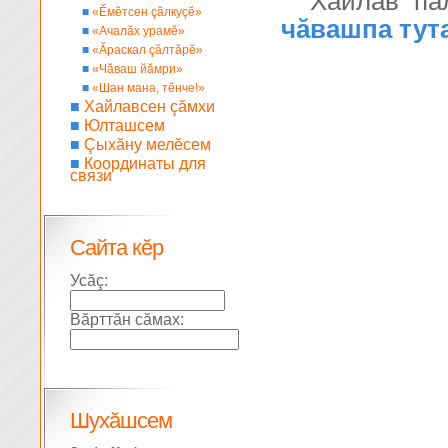
Хайлав па
■
«Ĕмĕтсен çăлкуçĕ»
чăвашпа тут
■
«Ачалăх урамĕ»
■
«Ăраскал çăлтăрĕ»
■
«Чăваш йăмри»
■
«Шан мана, тĕнче!»
■
Хайлавсен çăмхи
■
Юлташсем
■
Çыхăну мелĕсем
■
Координаты для
связи
Сайта кĕр
Усăç:
Вăрттăн сăмах:
Шухăшсем