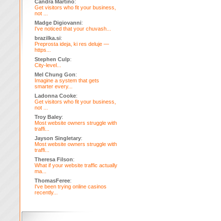
Candra Martino
:
Get visitors who fit your business,
not ...
Madge Digiovanni
:
I've noticed that your chuvash...
brazilka.si
:
Preprosta ideja, ki res deluje —
https...
Stephen Culp
:
City-level...
Mel Chung Gon
:
Imagine a system that gets
smarter every...
Ladonna Cooke
:
Get visitors who fit your business,
not ...
Troy Baley
:
Most website owners struggle with
traffi...
Jayson Singletary
:
Most website owners struggle with
traffi...
Theresa Filson
:
What if your website traffic actually
ma...
ThomasFeree
:
I've been trying online casinos
recently...