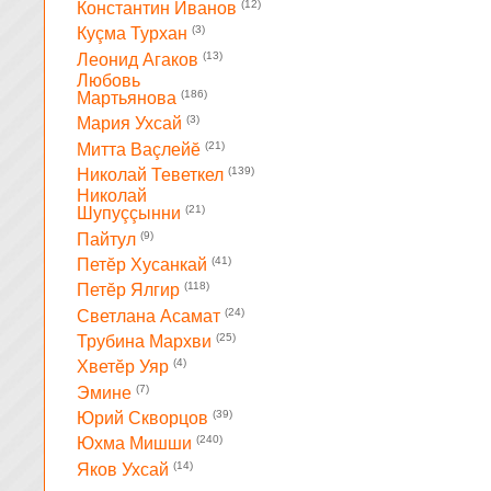
(12)
Константин Иванов
(3)
Куçма Турхан
(13)
Леонид Агаков
Любовь
(186)
Мартьянова
(3)
Мария Ухсай
(21)
Митта Ваçлейĕ
(139)
Николай Теветкел
Николай
(21)
Шупуççынни
(9)
Пайтул
(41)
Петĕр Хусанкай
(118)
Петĕр Ялгир
(24)
Светлана Асамат
(25)
Трубина Мархви
(4)
Хветĕр Уяр
(7)
Эмине
(39)
Юрий Скворцов
(240)
Юхма Мишши
(14)
Яков Ухсай