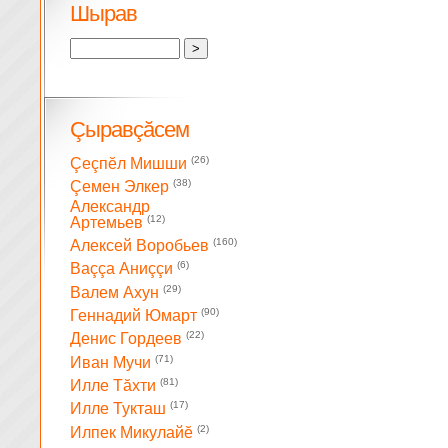
Шырав
Çыравçăсем
(26)
Çеçпĕл Мишши
(38)
Çемен Элкер
Александр
(12)
Артемьев
(160)
Алексей Воробьев
(6)
Ваççа Аниççи
(29)
Валем Ахун
(90)
Геннадий Юмарт
(22)
Денис Гордеев
(71)
Иван Мучи
(81)
Илле Тăхти
(17)
Илле Тукташ
(2)
Илпек Микулайĕ