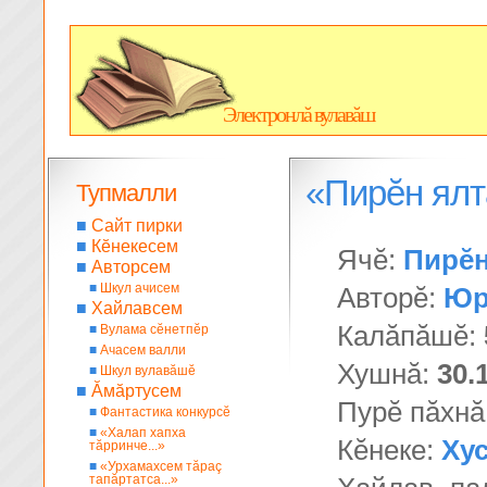
Электронлă вулавăш
«Пирĕн ялт
Тупмалли
■
Сайт пирки
■
Кĕнекесем
Ячĕ:
Пирĕн
■
Авторсем
■
Шкул ачисем
Авторĕ:
Юр
■
Хайлавсем
Калăпăшĕ:
■
Вулама сĕнетпĕр
■
Ачасем валли
Хушнă:
30.
■
Шкул вулавăшĕ
■
Ăмăртусем
Пурĕ пăхнă
■
Фантастика конкурсĕ
■
«Халап хапха
Кĕнеке:
Ху
тăрринче...»
■
«Урхамахсем тăраç
тапăртатса...»