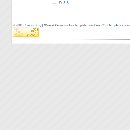
... пурте
© 2008
Chuvash.Org
|
Clear & Crisp
is a free template from
Free CSS Templates
rele