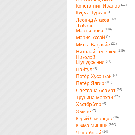
(12)
Константин Иванов
(3)
Куçма Турхан
(13)
Леонид Агаков
Любовь
(186)
Мартьянова
(3)
Мария Ухсай
(21)
Митта Ваçлейĕ
(139)
Николай Теветкел
Николай
(21)
Шупуççынни
(9)
Пайтул
(41)
Петĕр Хусанкай
(118)
Петĕр Ялгир
(24)
Светлана Асамат
(25)
Трубина Мархви
(4)
Хветĕр Уяр
(7)
Эмине
(39)
Юрий Скворцов
(240)
Юхма Мишши
(14)
Яков Ухсай