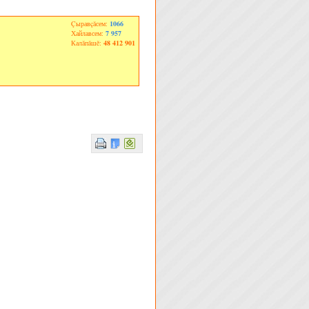
Çыравçăсем:
1066
Хайлавсем:
7 957
Калăпăшĕ:
48 412 901