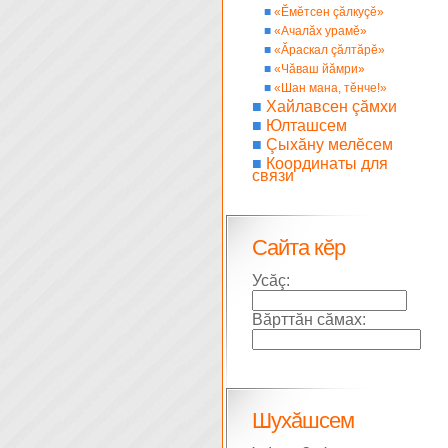
■
«Ĕмĕтсен çăлкуçĕ»
■
«Ачалăх урамĕ»
■
«Ăраскал çăлтăрĕ»
■
«Чăваш йăмри»
■
«Шан мана, тĕнче!»
■
Хайлавсен çăмхи
■
Юлташсем
■
Çыхăну мелĕсем
■
Координаты для
связи
Сайта кĕр
Усăç:
Вăрттăн сăмах:
Шухăшсем