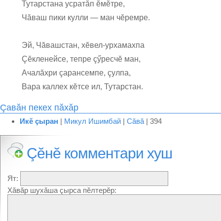
Тутарстана усратăп ĕмĕтре,
Чăваш пики кулли — ман чĕремре.
Эй, Чăвашстан, хĕвел-урхамахпа
Çĕкленейсе, тепре çӳресчĕ ман,
Ачалăхри çарансемпе, çулпа,
Вара каллех кĕтсе ил, Тутарстан.
Çавăн пекех пăхăр
Икĕ çыран
|
Микул Ишимбай
|
Сăвă
| 394
Çĕнĕ комментари хуш
Ят:
Хăвăр шухăша çырса пĕлтерĕр: