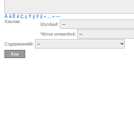
Ă
ă
Ĕ
ĕ
Ç
ç
Ÿ
ÿ
Ӳ
ӳ
« ... »
—
Хаклав:
Шухăшĕ:
Чĕлхе илемлĕхĕ:
Содержанийĕ: