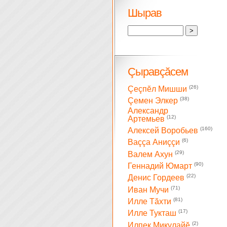
Шырав
Çыравçăсем
(26)
Çеçпĕл Мишши
(38)
Çемен Элкер
Александр
(12)
Артемьев
(160)
Алексей Воробьев
(6)
Ваççа Аниççи
(29)
Валем Ахун
(90)
Геннадий Юмарт
(22)
Денис Гордеев
(71)
Иван Мучи
(81)
Илле Тăхти
(17)
Илле Тукташ
(2)
Илпек Микулайĕ