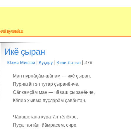
нлă вулавăш
Икĕ çыран
Юхма Мишши
|
Куçару
|
Кеви Латып
| 378
Ман пурнăçăм-шăпам — икĕ çыран.
Пурнатăп эп тутар çыранĕнче,
Сăпкамçăм ман — чăваш çыранĕнче,
Кĕпер хывма пуçларăм çавăнтан.
Чăвашстана куратăп тĕлĕкре,
Пуçа таятăп, йăмрасем, сире.