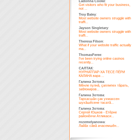
Ladonna Cooke
:
Get visitors who fit your business,
not ...
Troy Baley
:
Most website owners struggle with
traffi...
Jayson Singletary
:
Most website owners struggle with
traffi...
Theresa Filson
:
What if your website traffic actually
ma...
ThomasFeree
:
I've been trying online casinos
recently...
САЛТАК
:
НУРНАТПАР-ХА ТЕСЕ ПЁРИ
КАЛАНА вара ...
Галина Зотова
:
Мĕнле пулнă, çаплипех тăрать,
заблокиров...
Галина Зотова
:
Тархасшăн çак ухмахсен
шухăшĕсене тасатă...
Галина Зотова
:
Сергей Юшков - Етĕрне
районĕнчи Атликаси...
rozemelyanowa
:
Лайăх сăвă ачасемшĕн...