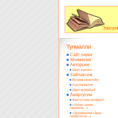
Электро
Тупмалли
■
Сайт пирки
■
Кĕнекесем
■
Авторсем
■
Шкул ачисем
■
Хайлавсем
■
Вулама сĕнетпĕр
■
Ачасем валли
■
Шкул вулавăшĕ
■
Ăмăртусем
■
Фантастика конкурсĕ
■
«Халап хапха
тăрринче...»
■
«Урхамахсем тăраç
тапăртатса...»