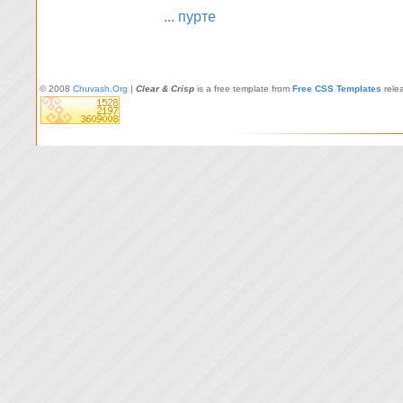
... пурте
© 2008
Chuvash.Org
|
Clear & Crisp
is a free template from
Free CSS Templates
rele