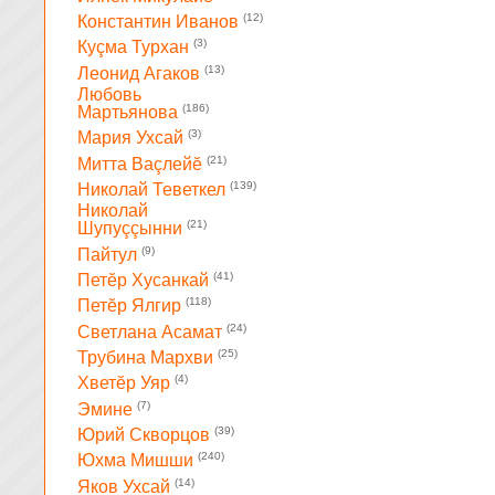
(12)
Константин Иванов
(3)
Куçма Турхан
(13)
Леонид Агаков
Любовь
(186)
Мартьянова
(3)
Мария Ухсай
(21)
Митта Ваçлейĕ
(139)
Николай Теветкел
Николай
(21)
Шупуççынни
(9)
Пайтул
(41)
Петĕр Хусанкай
(118)
Петĕр Ялгир
(24)
Светлана Асамат
(25)
Трубина Мархви
(4)
Хветĕр Уяр
(7)
Эмине
(39)
Юрий Скворцов
(240)
Юхма Мишши
(14)
Яков Ухсай