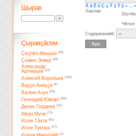
Ă
ă
Ĕ
ĕ
Ç
ç
Ÿ
ÿ
Ӳ
ӳ
« ... »
Шырав
Хаклав:
Шухă
Чĕлхе
Содержанийĕ:
Çыравçăсем
(26)
Çеçпĕл Мишши
(38)
Çемен Элкер
Александр
(12)
Артемьев
(160)
Алексей Воробьев
(6)
Ваççа Аниççи
(29)
Валем Ахун
(90)
Геннадий Юмарт
(22)
Денис Гордеев
(71)
Иван Мучи
(81)
Илле Тăхти
(17)
Илле Тукташ
(2)
Илпек Микулайĕ