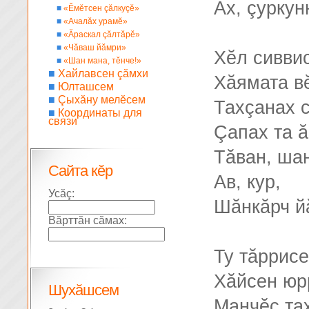
Ах, çуркун
■
«Ĕмĕтсен çăлкуçĕ»
■
«Ачалăх урамĕ»
■
«Ăраскал çăлтăрĕ»
■
«Чăваш йăмри»
Хĕл сиввис
■
«Шан мана, тĕнче!»
■
Хайлавсен çăмхи
Хăямата в
■
Юлташсем
■
Çыхăну мелĕсем
Тахçанах 
■
Координаты для
связи
Çапах та 
Тăван, ша
Сайта кĕр
Ав, кур,
Усăç:
Шăнкăрч йă
Вăрттăн сăмах:
Ту тăррисе
Хăйсен юр
Шухăшсем
Манчĕç та