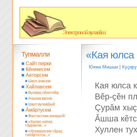
Электронлă вулавăш
«Кая юлса 
Тупмалли
■
Сайт пирки
Юхма Мишши
|
Куçару
■
Кĕнекесем
■
Авторсем
■
Шкул ачисем
Кая юлса к
■
Хайлавсем
■
Вулама сĕнетпĕр
Вĕр-çĕн п
■
Ачасем валли
■
Шкул вулавăшĕ
Çурăм хыç
■
Ăмăртусем
■
Фантастика конкурсĕ
Ăшша кĕтс
■
«Халап хапха
тăрринче...»
Хуллен тух
■
«Урхамахсем тăраç
тапăртатса...»