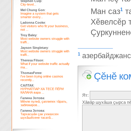
Stephen Culp
:
City-level...
1
Ман саз
т
Mel Chung Gon
:
Imagine a system that gets
smarter every...
Хĕвелсĕр т
Ladonna Cooke
:
Get visitors who fit your business,
not ...
Çуркуннене
Troy Baley
:
Most website owners struggle with
traffi...
Jayson Singletary
:
Most website owners struggle with
1
азербайджанс
traffi...
Theresa Filson
:
What if your website traffic actually
ma...
Çĕнĕ ко
ThomasFeree
:
I've been trying online casinos
recently...
САЛТАК
:
НУРНАТПАР-ХА ТЕСЕ ПЁРИ
КАЛАНА вара ...
Ят:
Галина Зотова
:
Мĕнле пулнă, çаплипех тăрать,
Хăвăр шухăша çырса пĕ
заблокиров...
Галина Зотова
:
Тархасшăн çак ухмахсен
шухăшĕсене тасатă...