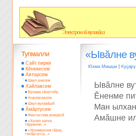
Электронлă вулавăш
«Ывăлне ву
Тупмалли
■
Сайт пирки
Юхма Мишши
|
Куçару
■
Кĕнекесем
■
Авторсем
■
Шкул ачисем
Ывăлне ву
■
Хайлавсем
■
Вулама сĕнетпĕр
Ĕненме пи
■
Ачасем валли
■
Шкул вулавăшĕ
Ман ылхан
■
Ăмăртусем
■
Фантастика конкурсĕ
Амăшне ил
■
«Халап хапха
тăрринче...»
■
«Урхамахсем тăраç
тапăртатса...»