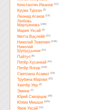
(12)
Константин Иванов
(3)
Куçма Турхан
(13)
Леонид Агаков
Любовь
(186)
Мартьянова
(3)
Мария Ухсай
(21)
Митта Ваçлейĕ
(139)
Николай Теветкел
Николай
(21)
Шупуççынни
(9)
Пайтул
(41)
Петĕр Хусанкай
(118)
Петĕр Ялгир
(24)
Светлана Асамат
(25)
Трубина Мархви
(4)
Хветĕр Уяр
(7)
Эмине
(39)
Юрий Скворцов
(240)
Юхма Мишши
(14)
Яков Ухсай