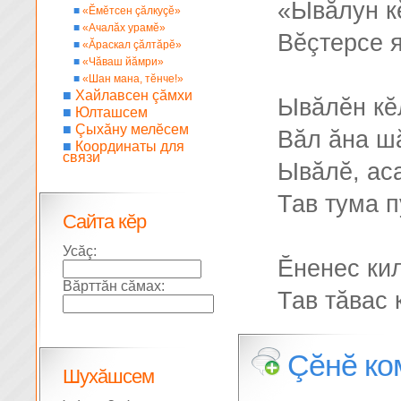
«Ывăлун к
■
«Ĕмĕтсен çăлкуçĕ»
■
«Ачалăх урамĕ»
Вĕçтерсе я
■
«Ăраскал çăлтăрĕ»
■
«Чăваш йăмри»
■
«Шан мана, тĕнче!»
■
Хайлавсен çăмхи
Ывăлĕн кĕ
■
Юлташсем
■
Çыхăну мелĕсем
Вăл ăна шă
■
Координаты для
связи
Ывăлĕ, ас
Тав тума 
Сайта кĕр
Усăç:
Ĕненес кил
Вăрттăн сăмах:
Тав тăвас 
Çĕнĕ ко
Шухăшсем