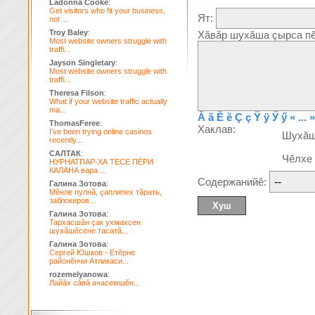
Ladonna Cooke
:
Get visitors who fit your business,
Ят:
not ...
Troy Baley
:
Хăвăр шухăша çырса пĕ
Most website owners struggle with
traffi...
Jayson Singletary
:
Most website owners struggle with
traffi...
Theresa Filson
:
What if your website traffic actually
ma...
Ă
ă
Ĕ
ĕ
Ç
ç
Ÿ
ÿ
Ӳ
ӳ
« ... »
ThomasFeree
:
Хаклав:
I've been trying online casinos
Шухă
recently...
САЛТАК
:
Чĕлхе
НУРНАТПАР-ХА ТЕСЕ ПЁРИ
КАЛАНА вара ...
Содержанийĕ:
Галина Зотова
:
Мĕнле пулнă, çаплипех тăрать,
заблокиров...
Галина Зотова
:
Тархасшăн çак ухмахсен
шухăшĕсене тасатă...
Галина Зотова
:
Сергей Юшков - Етĕрне
районĕнчи Атликаси...
rozemelyanowa
:
Лайăх сăвă ачасемшĕн...