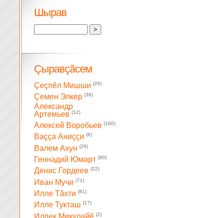
Шырав
Çыравçăсем
(26)
Çеçпĕл Мишши
(38)
Çемен Элкер
Александр
(12)
Артемьев
(160)
Алексей Воробьев
(6)
Ваççа Аниççи
(29)
Валем Ахун
(90)
Геннадий Юмарт
(22)
Денис Гордеев
(71)
Иван Мучи
(81)
Илле Тăхти
(17)
Илле Тукташ
(2)
Илпек Микулайĕ