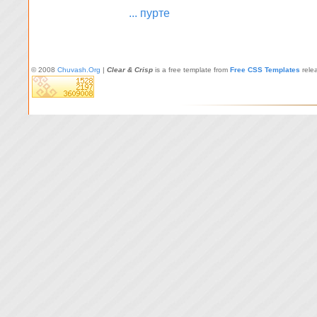
... пурте
© 2008
Chuvash.Org
|
Clear & Crisp
is a free template from
Free CSS Templates
rele