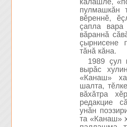
калашле, «п
пулмашкăн 
вĕреннĕ, ĕç
çапла вара
вăраннă сăв
çырнисене 
тăнă кăна.
1989 çул 
вырăс хули
«Канаш» ха
шалта, тĕлке
вăхăтра хĕ
редакцие с
унăн поэзир
та «Канаш» х