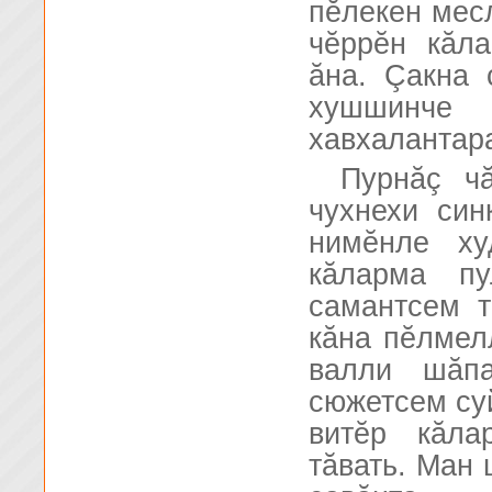
пĕлекен мес
чĕррĕн кăла
ăна. Çакна 
хушшинче
хавхалантара
Пурнăç ч
чухнехи син
нимĕнле ху
кăларма пу
самантсем т
кăна пĕлмел
валли шăп
сюжетсем суй
витĕр кăла
тăвать. Ман 