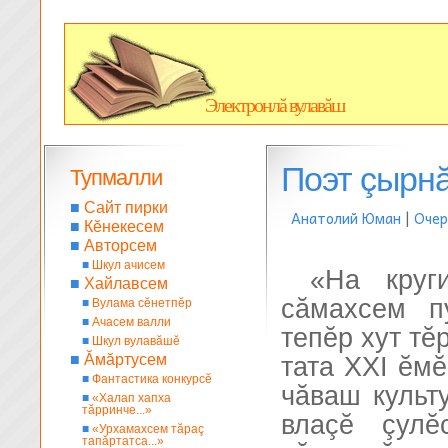
Электронлă вулавăш
Поэт çырнă
Тупмалли
■
Сайт пирки
Анатолий Юман
|
Очер
■
Кĕнекесем
■
Авторсем
■
Шкул ачисем
«На круг
■
Хайлавсем
сăмахсем п
■
Вулама сĕнетпĕр
■
Ачасем валли
тепĕр хут тĕ
■
Шкул вулавăшĕ
■
Ăмăртусем
тата XXI ĕм
■
Фантастика конкурсĕ
чăваш культ
■
«Халап хапха
тăрринче...»
влаçĕ çулĕ
■
«Урхамахсем тăраç
тапăртатса...»