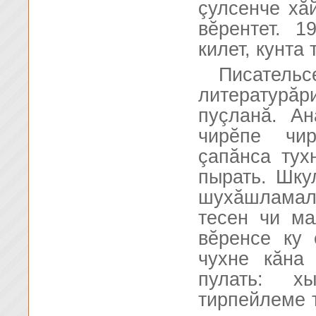
çулсенче хă
вĕрентет. 1
килет, кунта
Писате
литературă
пуçланă. А
чирĕпе чи
çапăнса тух
пырать. Шку
шухăшламалл
тесен чи ма
вĕренсе ку
чухне кăна
пулать: х
тирпейлеме т