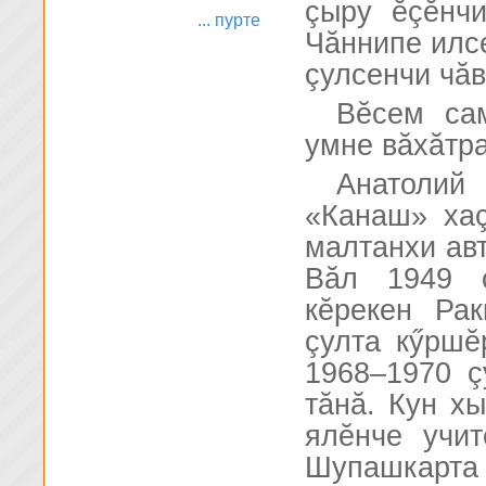
çыру ĕçĕнч
... пурте
Чăннипе илс
çулсенчи чăв
Вĕсем са
умне вăхăтр
Анатоли
«Канаш» хаç
малтанхи авт
Вăл 1949 ç
кĕрекен Ра
çулта кӳршĕ
1968–1970 ç
тăнă. Кун х
ялĕнче учит
Шупашкарта 