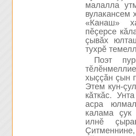
малалла ут
вулакансем 
«Канаш» х
пĕçерсе кăл
çывăх юлта
тухрĕ темелл
Поэт пур
тĕлĕнмеллиех
хыççăн çын п
Этем кун-çул
кăткăс. Унт
асра юлмал
калама çук
илнĕ çыра
Çитменнине, 