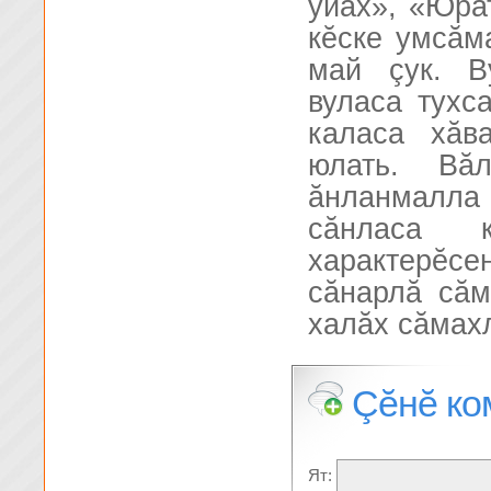
уйăх», «Юрат
кĕске умсăм
май çук. В
вуласа тухс
каласа хăв
юлать. Вă
ăнланмалла
сăнласа 
характерĕсен
сăнарлă сăм
халăх сăмахл
Çĕнĕ ко
Ят: