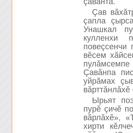
çавăнта.
Çав вăхăт
çапла çырса
Унашкал пу
кулленхи 
повеçсенчи 
вĕсем хăйсе
пулăмсемпе
Çавăнпа пис
уйрăмах çыв
вăрттăнлăхĕ 
Ырьят поэ
пурĕ çичĕ п
вăрлăхĕ», «
хирти кĕлч