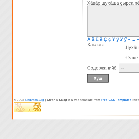
Хăвăр шухăша çырса пĕ
Ă
ă
Ĕ
ĕ
Ç
ç
Ÿ
ÿ
Ӳ
ӳ
« ... »
Хаклав:
Шухă
Чĕлхе
Содержанийĕ:
© 2008
Chuvash.Org
|
Clear & Crisp
is a free template from
Free CSS Templates
rele