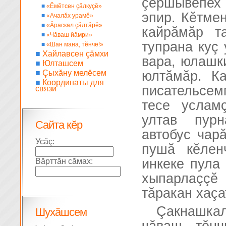
çĕршывĕпех
■
«Ĕмĕтсен çăлкуçĕ»
эпир. Кĕтме
■
«Ачалăх урамĕ»
■
«Ăраскал çăлтăрĕ»
кайрăмăр т
■
«Чăваш йăмри»
тупрана куç
■
«Шан мана, тĕнче!»
■
Хайлавсен çăмхи
вара, юлашк
■
Юлташсем
■
Çыхăну мелĕсем
юлтăмăр. К
■
Координаты для
писательсе
связи
тесе услам
ултав пур
Сайта кĕр
автобус чар
Усăç:
пушă кĕлен
инкеке пула
Вăрттăн сăмах:
хыпарлаççĕ 
тăракан хаçа
Çакнашка
Шухăшсем