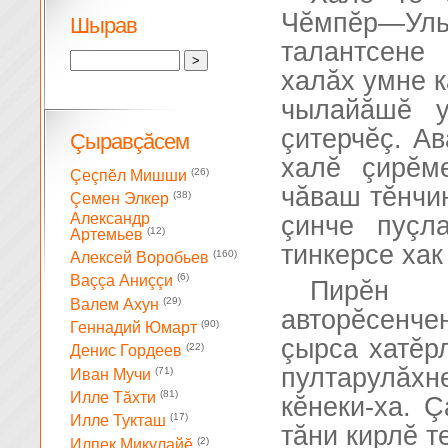
Чĕмпĕр—Уль
Шырав
талантсене
халăх умне к
чылайăшĕ у
çитерчĕç. Ав
Çыравçăсем
халĕ çирĕм
(26)
Çеçпĕл Мишши
чăваш тĕнчи
(38)
Çемен Элкер
Александр
çинче пуçл
(12)
Артемьев
тинкерсе хак
(160)
Алексей Воробьев
(6)
Ваççа Аниççи
Пирĕн 
(29)
Валем Ахун
авторĕсенче
(90)
Геннадий Юмарт
çырса хатĕр
(22)
Денис Гордеев
пултарулăхн
(71)
Иван Мучи
(81)
Илле Тăхти
кĕнеки-ха. 
(17)
Илле Тукташ
тăни кирлĕ т
(2)
Илпек Микулайĕ