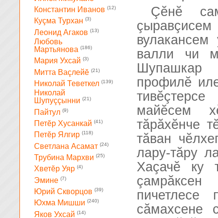
Çĕнĕ са
(12)
Константин Иванов
(3)
Куçма Турхан
çыравçисем
(13)
Леонид Агаков
вулакансем 
Любовь
(186)
Мартьянова
валли чи м
(3)
Мария Ухсай
Шупашкар 
(21)
Митта Ваçлейĕ
профилĕ иле
(139)
Николай Теветкел
Николай
тивĕçтерсе
(21)
Шупуççынни
майĕсем х
(9)
Пайтул
тăрăхĕнче т
(41)
Петĕр Хусанкай
(118)
Петĕр Ялгир
тăван чĕлхе
(24)
Светлана Асамат
лару-тăру л
(25)
Трубина Мархви
Хаçачĕ ку 
(4)
Хветĕр Уяр
çамрăксен
(7)
Эмине
(39)
Юрий Скворцов
пичетлесе 
(240)
Юхма Мишши
сăмахсене 
(14)
Яков Ухсай