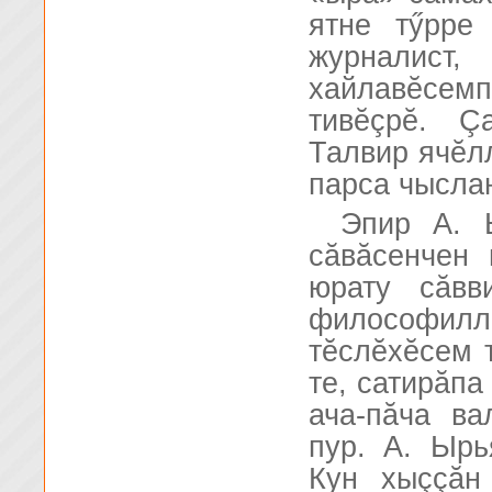
ятне тӳрре
журналист
хайлавĕсемп
тивĕçрĕ. Ç
Талвир ячĕл
парса чыслан
Эпир А. 
сăвăсенчен 
юрату сăвв
философилл
тĕслĕхĕсем 
те, сатирăпа
ача-пăча в
пур. А. Ырь
Кун хыççăн