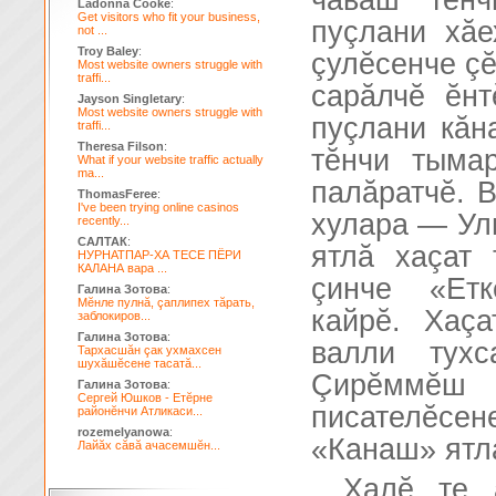
чăваш тĕн
Ladonna Cooke
:
Get visitors who fit your business,
пуçлани хăе
not ...
Troy Baley
:
çулĕсенче çĕ
Most website owners struggle with
traffi...
сарăлчĕ ĕн
Jayson Singletary
:
Most website owners struggle with
пуçлани кăн
traffi...
Theresa Filson
:
тĕнчи тыма
What if your website traffic actually
ma...
палăратчĕ. В
ThomasFeree
:
I've been trying online casinos
хулара — Ул
recently...
САЛТАК
:
ятлă хаçат 
НУРНАТПАР-ХА ТЕСЕ ПЁРИ
КАЛАНА вара ...
çинче «Етк
Галина Зотова
:
Мĕнле пулнă, çаплипех тăрать,
кайрĕ. Хаç
заблокиров...
Галина Зотова
:
валли тухс
Тархасшăн çак ухмахсен
шухăшĕсене тасатă...
Çирĕммĕш
Галина Зотова
:
Сергей Юшков - Етĕрне
писателĕсе
районĕнчи Атликаси...
rozemelyanowa
:
«Канаш» ятла
Лайăх сăвă ачасемшĕн...
Халĕ те 