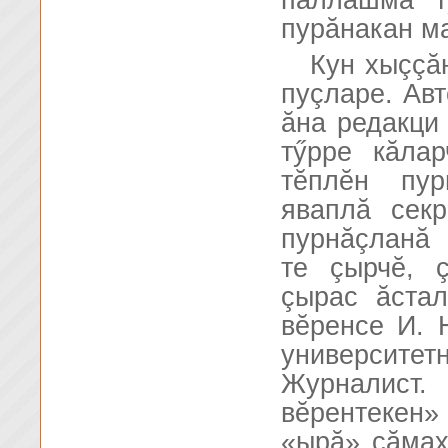
паллашма т
пурăнакан м
Кун хыççă
пуçларе. Авт
ăна редакци
тӳрре кăла
тĕплĕн пур
яваплă секр
пурнăçланă
те çырчĕ, 
çырас ăста
вĕренсе И. 
университ
Журналист
вĕрентекен»
«ырă» сăмах