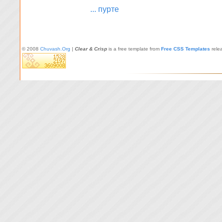
... пурте
© 2008
Chuvash.Org
|
Clear & Crisp
is a free template from
Free CSS Templates
rele