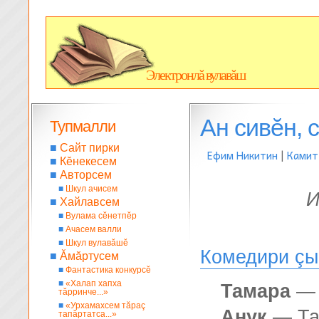
Электронлă вулавăш
Ан сивĕн, 
Тупмалли
■
Сайт пирки
Ефим Никитин
|
Камит
■
Кĕнекесем
■
Авторсем
■
Шкул ачисем
И
■
Хайлавсем
■
Вулама сĕнетпĕр
■
Ачасем валли
■
Шкул вулавăшĕ
Комедири çы
■
Ăмăртусем
■
Фантастика конкурсĕ
■
«Халап хапха
Тамара
— 
тăрринче...»
■
«Урхамахсем тăраç
Анук
— Там
тапăртатса...»