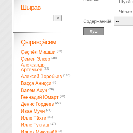
Шухă
Шырав
Чĕлхе
Содержанийĕ:
Çыравçăсем
(26)
Çеçпĕл Мишши
(38)
Çемен Элкер
Александр
(12)
Артемьев
(160)
Алексей Воробьев
(6)
Ваççа Аниççи
(29)
Валем Ахун
(90)
Геннадий Юмарт
(22)
Денис Гордеев
(71)
Иван Мучи
(81)
Илле Тăхти
(17)
Илле Тукташ
(2)
Илпек Микулайĕ