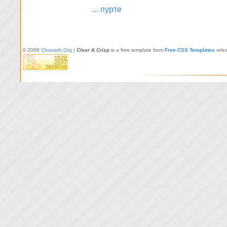
... пурте
© 2008
Chuvash.Org
|
Clear & Crisp
is a free template from
Free CSS Templates
rele