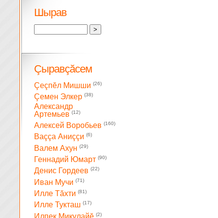
Шырав
Çыравçăсем
(26)
Çеçпĕл Мишши
(38)
Çемен Элкер
Александр
(12)
Артемьев
(160)
Алексей Воробьев
(6)
Ваççа Аниççи
(29)
Валем Ахун
(90)
Геннадий Юмарт
(22)
Денис Гордеев
(71)
Иван Мучи
(81)
Илле Тăхти
(17)
Илле Тукташ
(2)
Илпек Микулайĕ