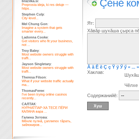
Çĕнĕ ко
brazilka.si
:
Preprosta ideja, ki res deluje —
https...
Stephen Culp
:
City-level...
Ят:
Mel Chung Gon
:
Imagine a system that gets
Хăвăр шухăша çырса пĕ
smarter every...
Ladonna Cooke
:
Get visitors who fit your business,
not ...
Troy Baley
:
Most website owners struggle with
traffi...
Jayson Singletary
:
Ă
ă
Ĕ
ĕ
Ç
ç
Ÿ
ÿ
Ӳ
ӳ
« ... »
Most website owners struggle with
traffi...
Хаклав:
Шухă
Theresa Filson
:
What if your website traffic actually
Чĕлхе
ma...
ThomasFeree
:
I've been trying online casinos
Содержанийĕ:
recently...
САЛТАК
:
НУРНАТПАР-ХА ТЕСЕ ПЁРИ
КАЛАНА вара ...
Галина Зотова
:
Мĕнле пулнă, çаплипех тăрать,
заблокиров...