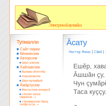
Электронлă вулавăш
Ăсату
Тупмалли
■
Сайт пирки
Нестор Янкас
|
Сăвă
|
■
Кĕнекесем
■
Авторсем
■
Шкул ачисем
Ешĕр, хав
■
Хайлавсем
■
Вулама сĕнетпĕр
Ăшшăн çу,
■
Ачасем валли
■
Шкул вулавăшĕ
Чун çумăр
■
Ăмăртусем
■
Фантастика конкурсĕ
Таса куççу
■
«Халап хапха
тăрринче...»
■
«Урхамахсем тăраç
тапăртатса...»