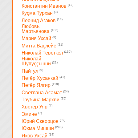
(12)
Константин Иванов
(3)
Куçма Турхан
(13)
Леонид Агаков
Любовь
(186)
Мартьянова
(3)
Мария Ухсай
(21)
Митта Ваçлейĕ
(139)
Николай Теветкел
Николай
(21)
Шупуççынни
(9)
Пайтул
(41)
Петĕр Хусанкай
(118)
Петĕр Ялгир
(24)
Светлана Асамат
(25)
Трубина Мархви
(4)
Хветĕр Уяр
(7)
Эмине
(39)
Юрий Скворцов
(240)
Юхма Мишши
(14)
Яков Ухсай