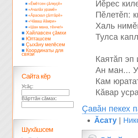
Йĕрес киле
■
«Ĕмĕтсен çăлкуçĕ»
■
«Ачалăх урамĕ»
Пĕлетĕп: к
■
«Ăраскал çăлтăрĕ»
■
«Чăваш йăмри»
Халь нимĕ
■
«Шан мана, тĕнче!»
■
Хайлавсен çăмхи
Тулса кап
■
Юлташсем
■
Çыхăну мелĕсем
■
Координаты для
связи
Каятăп эп 
Ан ман... 
Сайта кĕр
Кам юрата
Усăç:
Кăвар усра
Вăрттăн сăмах:
Çавăн пекех 
Ăсату
|
Ник
Шухăшсем