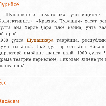
Пурнӑҫӗ
Шупашкарти педагогика училищинче в
Коллективист», «Красная Чувашия» хаҫат ре
ҫулта ӑна Хӗрлӗ Ҫара илсе кайнӑ, унта в
пӗтернӗ.
1938 ҫулта
Шупашкара
таврӑннӑ, республик
хума тытӑннӑ. Икӗ ҫул иртсен ӑна Чӑваш
директорӗ вырӑнне шанса панӑ. 1960 ҫулта
драма театрне йӗркеленӗ, Николай Эллене ун
шанса панӑ.
Ӗҫӗ
Каҫӑсем