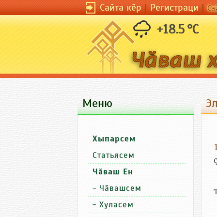
Сайта кӗр
|
Регистраци
|
Са
+18.5 °C
Меню
Э
Хыпарсем
Статьясем
Чӑваш Ен
-
Чӑвашсем
-
Хуласем