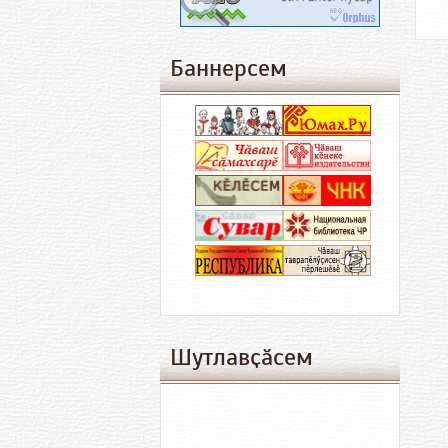
Баннерсем
Шутлавҫӑсем