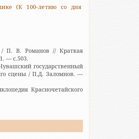
лике (К 100-летию со дня
/ П. В. Романов // Краткая
. — с.503.
. Чувашский государственный
го сцены / П.Д. Заломнов. —
иклопедия Красночетайского