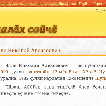
По-русски
English
Espera
йта кӗрсен унпа туллин усӑ курма пулӗ
Пере 
лле Николай Алексеевич
Элле Николай Алексеевич
— республикӑри
1909
ҫулхи
раштавӑн 12-мӗшӗнче
Хӗрлӗ Чу
ҫуралнӑ. 1982 ҫулхи кӑрлачӑн 12-мӗшӗнче
Шуп
Чӑваш АССРӗн тава тивӗҫлӗ ӳнер ӗҫчен
тивӗҫлӗ ӗҫченӗ ятсене тивӗҫнӗ.