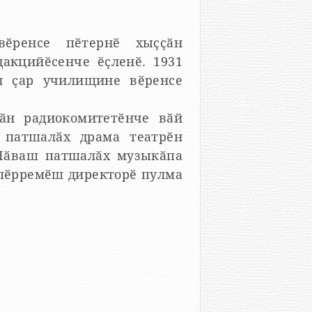
ӗренсе пӗтернӗ хыҫҫӑн
дакцийӗсенче ӗҫленӗ. 1931
ӑл ҫар училищине вӗренсе
ӑн радиокомитетӗнче вӑй
 патшалӑх драма театрӗн
 Чӑваш патшалӑх музыкӑпа
 пӗрремӗш директорӗ пулма