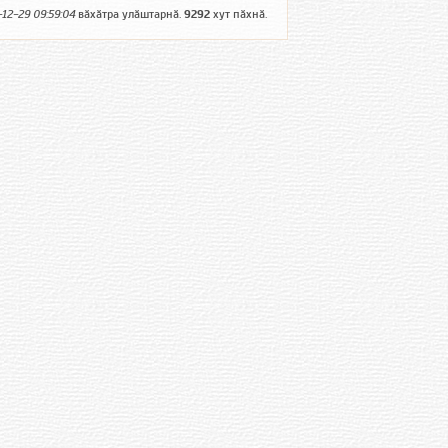
12-29 09:59:04
вӑхӑтра улӑштарнӑ.
9292
хут пӑхнӑ.