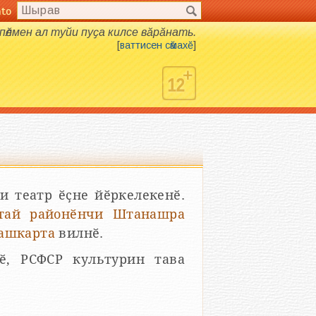
nto
пӗлмен ал туйи пуҫа килсе вӑрӑнать.
[
ваттисен сӑмахӗ
]
 театр ӗҫне йӗркелекенӗ.
тай районӗнчи
Штанашра
ашкарта
вилнӗ.
ӗ, РСФСР культурин тава