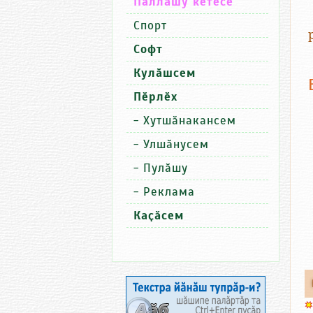
Паллашу кӗтесӗ
Спорт
Софт
Кулӑшсем
Пӗрлӗх
-
Хутшӑнакансем
-
Улшӑнусем
-
Пулӑшу
-
Реклама
Каҫӑсем