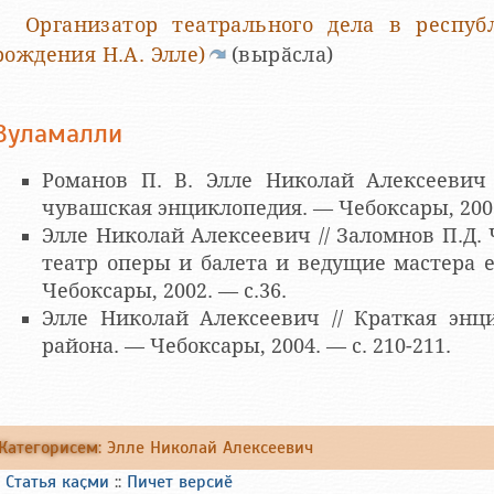
Организатор театрального дела в респуб
рождения Н.А. Элле)
(вырӑсла)
Вуламалли
Романов П. В. Элле Николай Алексеевич 
чувашская энциклопедия. — Чебоксары, 2001
Элле Николай Алексеевич // Заломнов П.Д
театр оперы и балета и ведущие мастера е
Чебоксары, 2002. — с.36.
Элле Николай Алексеевич // Краткая энц
района. — Чебоксары, 2004. — с. 210-211.
Категорисем
:
Элле Николай Алексеевич
Статья каҫми
::
Пичет версиӗ