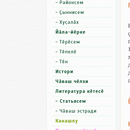
-
Районсем
-
Ҫыннисем
-
Хуҫалӑх
Йӑла-йӗрке
-
Тӗрӗсем
-
Тӗпелӗ
-
Тӗн
Истори
Чӑваш чӗлхи
Литература кӗтесӗ
- Статьясем
-
Чӑваш эстради
Канашлу