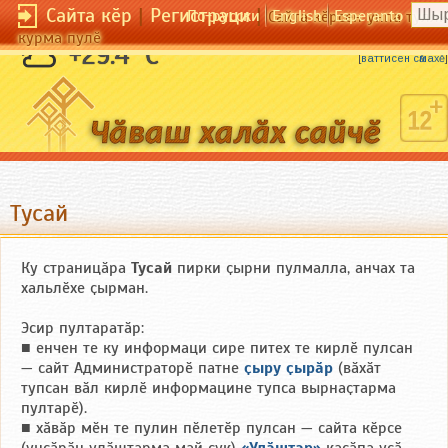
Сайта кӗр
|
Регистраци
|
По-русски
English
Esperanto
Сайта кӗрсен унпа тулли
курма пулӗ
Кахалшӑн ҫӗр кӗске, ӗҫченшӗн кун кӗске.
+29.4 °C
[
ваттисен сӑмахӗ
]
Тусай
Ку страницӑра
Тусай
пирки ҫырни пулмалла, анчах та
хальлӗхе ҫырман.
Эсир пултаратӑр:
■ енчен те ку информаци сире питех те кирлӗ пулсан
— сайт Администраторӗ патне
ҫыру ҫырӑр
(вӑхӑт
тупсан вӑл кирлӗ информацине тупса вырнаҫтарма
пултарӗ).
■ хӑвӑр мӗн те пулин пӗлетӗр пулсан — сайта кӗрсе