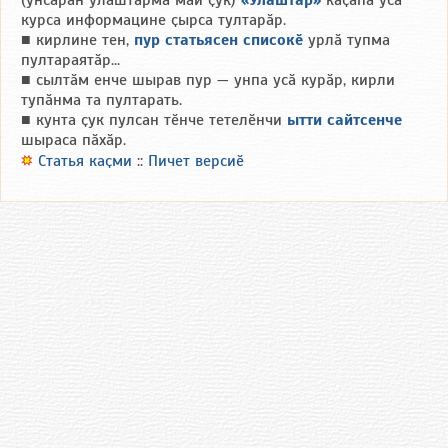
(унсӑрӑн улӑштарма май ҫук)
«Улӑштар»
каҫӑпа усӑ
курса информацине ҫырса тултарӑр.
■ кирлине тен,
пур статьясен списокӗ
урлӑ тупма
пултараятӑр...
■ сылтӑм енче шырав пур — унпа усӑ курӑр, кирли
тупӑнма та пултарать.
■ кунта ҫук пулсан тӗнче тетелӗнчи
ытти сайтсенче
шыраса пӑхӑр.
Статья каҫми
::
Пичет версиӗ