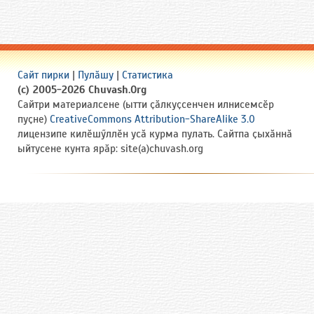
Сайт пирки
|
Пулӑшу
|
Статистика
(c) 2005-2026 Chuvash.Org
Сайтри материалсене (ытти ҫӑлкуҫсенчен илнисемсӗр
пуҫне)
CreativeCommons Attribution-ShareAlike 3.0
лицензипе килӗшӳллӗн усӑ курма пулать. Сайтпа ҫыхӑннӑ
ыйтусене кунта ярӑр: site(a)chuvash.org