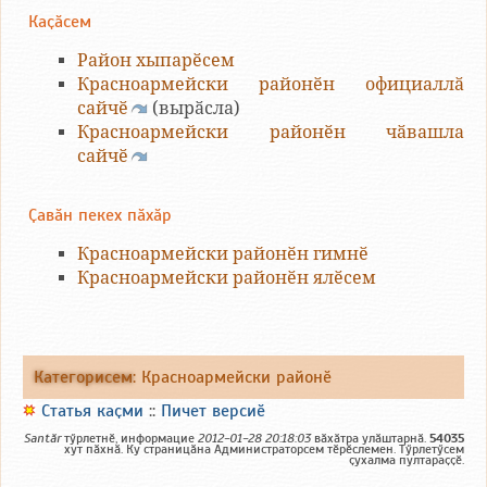
Каҫӑсем
Район хыпарӗсем
Красноармейски районӗн официаллӑ
сайчӗ
(вырӑсла)
Красноармейски районӗн чӑвашла
сайчӗ
Ҫавӑн пекех пӑхӑр
Красноармейски районӗн гимнӗ
Красноармейски районӗн ялӗсем
Категорисем
:
Красноармейски районӗ
Статья каҫми
::
Пичет версиӗ
Santăr
тӳрлетнӗ, информацие
2012-01-28 20:18:03
вӑхӑтра улӑштарнӑ.
54035
хут пӑхнӑ. Ку страницӑна Администраторсем тӗрӗслемен. Тӳрлетӳсем
ҫухалма пултараҫҫӗ.