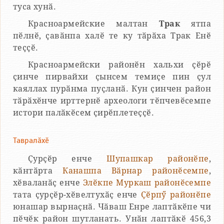
туса хунӑ.
Красноармейские малтан
Трак
ятпа
пӗлнӗ, ҫавӑнпа халӗ те ку тӑрӑха Трак Енӗ
теҫҫӗ.
Красноармейски районӗн хальхи ҫӗрӗ
ҫинче пирвайхи ҫынсем темиҫе пин ҫул
каяллах пурӑнма пуҫланӑ. Кун ҫинчен район
тӑрӑхӗнче ирттернӗ археологи тӗпчевӗсемпе
истори палӑкӗсем ҫирӗплетеҫҫӗ.
Тавралӑхӗ
Ҫурҫӗр енче
Шупашкар районӗпе
,
кӑнтӑрта
Канашпа
Вӑрнар районӗсемпе
,
хӗваланӑҫ енче
Элӗкпе
Муркаш районӗсемпе
тата ҫурҫӗр-хӗвелтухӑҫ енче
Ҫӗрпӳ районӗпе
юнашар вырнаҫнӑ. Чӑваш Енре лаптӑкӗпе чи
пӗчӗк район шутланать. Унӑн лаптӑкӗ 456,3