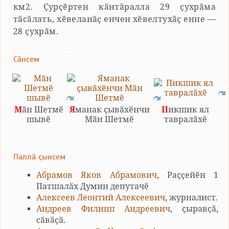
км2. Ҫурҫӗртен кӑнтӑралла 29 ҫухрӑма
тӑсӑлать, хӗвеланӑҫ енчен хӗвелтухӑҫ енне —
28 ҫухрӑм.
Сӑнсем
М
ӑн Шетмӗ
Я
манак ҫывӑхӗнчи
П
икшик ял
шывӗ
Мӑн Шетмӗ
тавралӑхӗ
Паллӑ ҫынсем
Абрамов Яков Абрамович
, Раҫҫейӗн 1
Патшалӑх Думин депутачӗ
Алексеев Леонтий Алексеевич
, журналист.
Андреев Филипп Андреевич
, ҫыравҫӑ,
сӑвӑҫӑ.