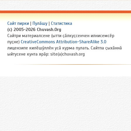
Сайт пирки
|
Пулӑшу
|
Статистика
(c) 2005-2026 Chuvash.Org
Сайтри материалсене (ытти ҫӑлкуҫсенчен илнисемсӗр
пуҫне)
CreativeCommons Attribution-ShareAlike 3.0
лицензипе килӗшӳллӗн усӑ курма пулать. Сайтпа ҫыхӑннӑ
ыйтусене кунта ярӑр: site(a)chuvash.org