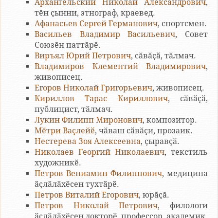
Архангельский Николай Александрович
,
тӗн ҫынни, этнограф, краевед.
Афанасьев Сергей Германович
, спортсмен.
Васильев Владимир Васильевич
, Совет
Союзӗн паттӑрӗ.
Виръял Юрий Петрович
, сӑвӑҫӑ, тӑлмач.
Владимиров Клементий Владимирович
,
живописец.
Егоров Николай Григорьевич
, живописец.
Кириллов Тарас Кириллович
, сӑвӑҫӑ,
публицист, тӑлмач.
Лукин Филипп Миронович
, композитор.
Мӗтри Ваҫлейӗ
, чӑваш сӑвӑҫи, прозаик.
Нестерева Зоя Алексеевна
, ҫыравҫӑ.
Николаев Георгий Николаевич
, текстиль
художникӗ.
Петров Вениамин Филиппович
, медицина
ӑҫлӑлӑхӗсен тухтӑрӗ.
Петров Виталий Егорович
, юрӑҫӑ.
Петров Николай Петрович
, филологи
ӑслӑлӑхӗсен докторӗ, профессор, академик.