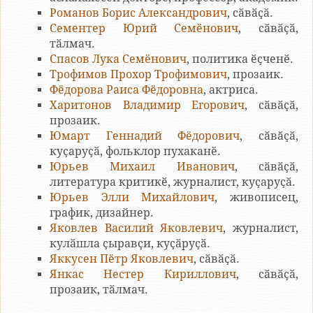
Романов Борис Александрович
, сӑвӑҫӑ.
Сементер Юрий Семёнович
, сӑвӑҫӑ,
тӑлмач.
Спасов Лука Семёнович
, политика ӗҫченӗ.
Трофимов Прохор Трофимович
, прозаик.
Фёдорова Раиса Фёдоровна
, актриса.
Харитонов Владимир Егорович
, сӑвӑҫӑ,
прозаик.
Юмарт Геннадий Фёдорович
, сӑвӑҫӑ,
куҫаруҫӑ, фольклор пухаканӗ.
Юрьев Михаил Иванович
, сӑвӑҫӑ,
литература критикӗ, журналист, куҫаруҫӑ.
Юрьев Элли Михайлович
, живописец,
график, дизайнер.
Яковлев Василий Яковлевич
, журналист,
кулӑшла ҫыравҫи, куҫӑруҫӑ.
Яккусен Пётр Яковлевич
, сӑвӑҫӑ.
Янкас Нестер Кириллович
, сӑвӑҫӑ,
прозаик, тӑлмач.