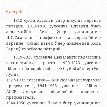
Кун-ҫулӗ
1912 ҫулта Хусанти ӳнер шкулне вӗренсе
пӗтернӗ. 1912-1918 ҫулсенче Питӗрти ӳнер
академийӗн Аслӑ ӳнер училищинче
Н.С.Самокиш профессор мастерскойӗнче
вӗреннӗ. Ҫавӑн пекех Ӳнер академиӗн Аслӑ
Вӗренӳ курсӗсене пӗтернӗ.
1919-1920 ҫулсенче Шӑхасанти педагогика
техникумӗнче вӗрентнӗ, 1920-1923 ҫулсенче
Чӑваш облнаробразӑн ИЗО уйрӑмӗн ертӳҫи
пулнӑ.
1927-1932 ҫулсенче — АХРРӑн Чӑваш уйрӑмӗн
председателӗ, 1941-1955 ҫулсенче — Чӑваш
АССР ӳнерҫисен пӗрлешӗвӗн правлени
председателӗ.
1940-1950 ҫулсенче Чӑваш ӳнер училищинче