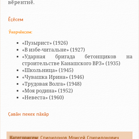
вӗрентнӗ.
Ӗҫӗсем
Ӳкерчӗксем:
«Пузырист» (1926)
«В избе-читальне» (1927)
«Ударная бригада бетонщиков на
строительстве Канашского ВРЗ» (1935)
«Школьница» (1945)
«Чувашка Ирина» (1946)
«Трудовая Волга» (1948)
«Моя родина» (1952)
«Невеста» (1960)
Ҫавӑн пекех пӑхӑр
Категорисем
:
Спиридонов Моисей Спиридонович