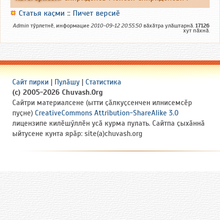
Статья каҫми
::
Пичет версиӗ
Admin
тӳрлетнӗ, информацие
2010-09-12 20:55:50
вӑхӑтра улӑштарнӑ.
17126
хут пӑхнӑ.
Сайт пирки
|
Пулӑшу
|
Статистика
(c) 2005-2026 Chuvash.Org
Сайтри материалсене (ытти ҫӑлкуҫсенчен илнисемсӗр
пуҫне)
CreativeCommons Attribution-ShareAlike 3.0
лицензипе килӗшӳллӗн усӑ курма пулать. Сайтпа ҫыхӑннӑ
ыйтусене кунта ярӑр: site(a)chuvash.org