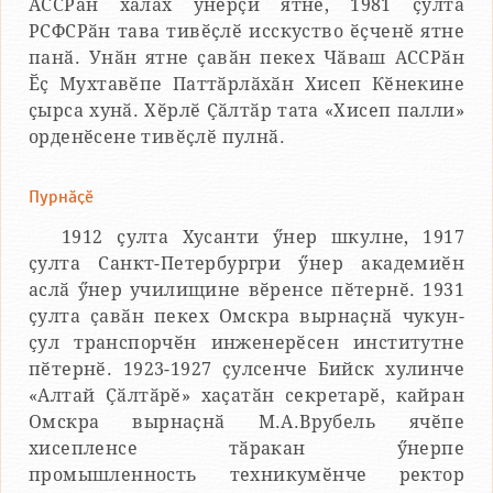
АССРӑн халӑх ӳнерҫи ятне, 1981 ҫулта
РСФСРӑн тава тивӗҫлӗ исскуство ӗҫченӗ ятне
панӑ. Унӑн ятне ҫавӑн пекех Чӑваш АССРӑн
Ӗҫ Мухтавӗпе Паттӑрлӑхӑн Хисеп Кӗнекине
ҫырса хунӑ. Хӗрлӗ Ҫӑлтӑр тата «Хисеп палли»
орденӗсене тивӗҫлӗ пулнӑ.
Пурнӑҫӗ
1912 ҫулта Хусанти ӳнер шкулне, 1917
ҫулта Санкт-Петербургри ӳнер академиӗн
аслӑ ӳнер училищине вӗренсе пӗтернӗ. 1931
ҫулта ҫавӑн пекех Омскра вырнаҫнӑ чукун-
ҫул транспорчӗн инженерӗсен институтне
пӗтернӗ. 1923-1927 ҫулсенче Бийск хулинче
«Алтай Ҫӑлтӑрӗ» хаҫатӑн секретарӗ, кайран
Омскра вырнаҫнӑ М.А.Врубель ячӗпе
хисепленсе тӑракан ӳнерпе
промышленность техникумӗнче ректор