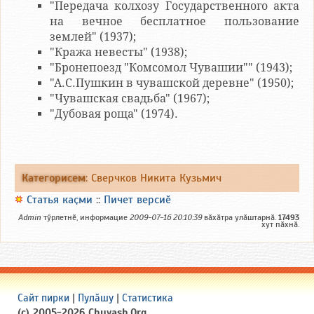
"Передача колхозу Государственного акта
на вечное бесплатное пользование
землей" (1937);
"Кража невесты" (1938);
"Бронепоезд "Комсомол Чувашии"" (1943);
"А.С.Пушкин в чувашской деревне" (1950);
"Чувашская свадьба" (1967);
"Дубовая роща" (1974).
Категорисем
:
Сверчков Никита Кузьмич
Статья каҫми
::
Пичет версиӗ
Admin
тӳрлетнӗ, информацие
2009-07-16 20:10:39
вӑхӑтра улӑштарнӑ.
17493
хут пӑхнӑ.
Сайт пирки
|
Пулӑшу
|
Статистика
(c) 2005-2026 Chuvash.Org