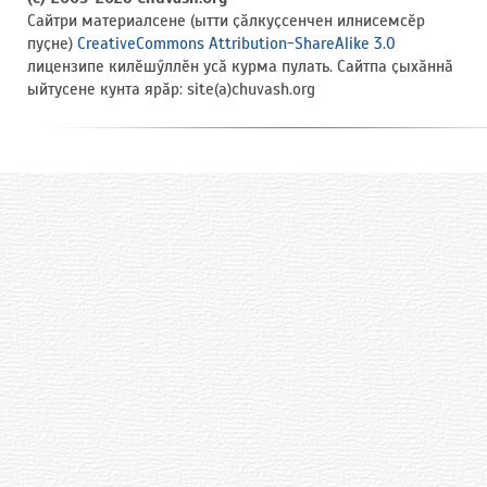
Сайтри материалсене (ытти ҫӑлкуҫсенчен илнисемсӗр
пуҫне)
CreativeCommons Attribution-ShareAlike 3.0
лицензипе килӗшӳллӗн усӑ курма пулать. Сайтпа ҫыхӑннӑ
ыйтусене кунта ярӑр: site(a)chuvash.org