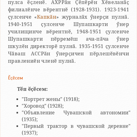
пулса ӗҫленӗ. АХРРӑн Ҫӗпӗрӗн Хӗвеланӑҫ
филиалӗнче вӗрентнӗ (1928-1931). 1923-1941
ҫулсенче «
Капкӑн
» журналӑх ӳнерҫи пулнӑ.
1940-1951 ҫулсенче Шупашкарти ӳнер
училищинче вӗрентнӗ, 1948-1951 ҫулсенче
Шупашкарти пӗрремӗш ача-пӑча ӳнер
шкулӗн директорӗ пулнӑ. 1935-1951 ҫулсенче
Чӑваш АССРӑн ӳнерҫичен пӗрлешӗвӗнчи
правлениӗн членӗ пулнӑ.
Ӗҫӗсем
Тӗп ӗҫӗсем:
"Портрет жены" (1918);
"Хоровод" (1928);
"Объявление Чувашской автономии"
(1935);
"Первый трактор в чувашской деревне"
(1937);