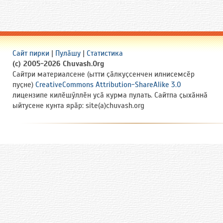
Сайт пирки
|
Пулӑшу
|
Статистика
(c) 2005-2026 Chuvash.Org
Сайтри материалсене (ытти ҫӑлкуҫсенчен илнисемсӗр
пуҫне)
CreativeCommons Attribution-ShareAlike 3.0
лицензипе килӗшӳллӗн усӑ курма пулать. Сайтпа ҫыхӑннӑ
ыйтусене кунта ярӑр: site(a)chuvash.org