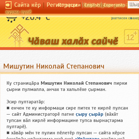
Сайта кӗр
|
Регистраци
|
По-русски
English
Esperanto
Сайта кӗрсен унпа тулли
курма пулӗ
Нумай та пӗтет, сахал та ҫитет.
+20.4 °C
[
ваттисен сӑмахӗ
]
Мишутин Николай Степанович
Ку страницӑра
Мишутин Николай Степанович
пирки
ҫырни пулмалла, анчах та хальлӗхе ҫырман.
Эсир пултаратӑр:
■ енчен те ку информаци сире питех те кирлӗ пулсан
— сайт Администраторӗ патне
ҫыру ҫырӑр
(вӑхӑт
тупсан вӑл кирлӗ информацине тупса вырнаҫтарма
пултарӗ).
■ хӑвӑр мӗн те пулин пӗлетӗр пулсан — сайта кӗрсе