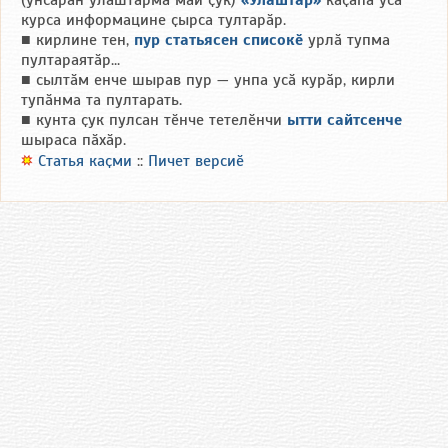
(унсӑрӑн улӑштарма май ҫук)
«Улӑштар»
каҫӑпа усӑ
курса информацине ҫырса тултарӑр.
■ кирлине тен,
пур статьясен списокӗ
урлӑ тупма
пултараятӑр...
■ сылтӑм енче шырав пур — унпа усӑ курӑр, кирли
тупӑнма та пултарать.
■ кунта ҫук пулсан тӗнче тетелӗнчи
ытти сайтсенче
шыраса пӑхӑр.
Статья каҫми
::
Пичет версиӗ