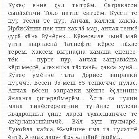
Кӳкеҫ енне ҫул тытрӑм. Ҫатракасси
ҫывӑхӗнчи Токо патне ҫитрӗм. Кусен те
пур тӗсли те пур. Анчах, каллех хаклӑ.
Ирбисӑнни пек пит хаклӑ мар, анчах тенкӗ
ҫурӑ кӑна йӳнӗрех... Кӳкеҫелле пынӑ май
унта вырнаҫнӑ Татнефте кӗрсе пӑхас
терӗм. Хаксем вырнаҫнӑ хӑмана ӗненес-
тӗк — пурте пур, анчах заправкӑна
кӗртмеҫҫӗ, «техника тӑхтавӗ» ҫакса хунӑ...
Кӳкеҫ умӗнче тата Дорисс заправки
пурччӗ. Вӗсен 95-мӗш 85 тенкӗччӗ пулас.
Анчах вӗсен заправки мӗнле ӗҫленине
ӑнланса ҫитереймерӗм... Ӑҫта та пулин
мана тивӗҫтерекенни тупӑнас пулсан
квадроцикл ҫине ларса тухасшӑнччӗ те
авӑрланасшӑнччӗ. Вӑл кун пулмарӗ.
Лукойла кайса 92-мӗшне яма та пулатчӗ
ӗнтӗ. Анчах лару-тӑру улшӑнӗ терӗм...