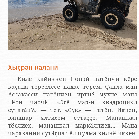
Хыҫран калани
Киле кайиччен Попой патӗнчи кӗре
каҫӑна тӗрӗслесе пӑхас терӗм. Ҫапла май
Ассакасси патӗнчен иртнӗ чухне мана
пӗри чарчӗ. «Эсӗ мар-и квадроцикл
сутатӑн?» — тет. «Ҫук» — тетӗп. Иккен,
юнашар ялтисем сутаҫҫӗ. Манашкал
тӗслиех, манашкал маркӑллиех... Мана
чараканни сутӑҫпа тӗл пулма килнӗ иккен.