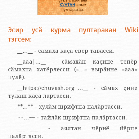
ҫук пулсан ӑна
КУНТАН
илме
пултаратӑр.
Эсир усӑ курма пултаракан Wiki
тэгсем:
__...__ - сӑмаха каҫӑ евӗр тӑвасси.
__aaa|...__ - сӑмахӑн каҫине тепӗр
сӑмахпа хатӗрлесси («...» вырӑнне «ааа»
пулӗ).
__https://chuvash.org|...__ - сӑмах ҫине
тулаш каҫӑ лартасси.
**...** - хулӑм шрифтпа палӑртасси.
~~...~~ - тайлӑк шрифтпа палӑртасси.
___...___ - аялтан чӗрнӗ йӗрпе
палӑртасси.