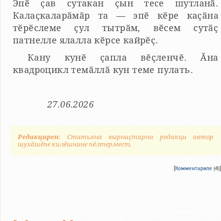
Эпӗ ҫав сутакан ҫын тесе шутланӑ.
Калаҫкаларӑмӑр та — эпӗ кӗре каҫӑна
тӗрӗслеме ҫул тытрӑм, вӗсем сутӑҫ
патнелле ялалла кӗрсе кайрӗҫ.
Кану кунӗ ҫапла вӗҫленчӗ. Ӑна
квадроцикл темӑллӑ кун теме пулать.
27.06.2026
Редакцирен
: Статьяна вырнаҫтарни редакци автор
шухӑшӗпе килӗшнине пӗлтермест.
[
Комментариле
(4)]