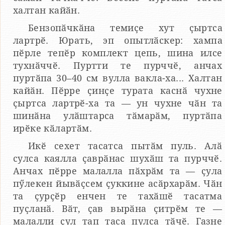
халтан кайӑн.
Бензопӑчкӑна темиҫе хут ҫыртса
лартрӗ. Юрать, эп опытлӑскер: хампа
пӗрле тепӗр комплект цепь, шина илсе
тухнӑччӗ. Пуртти те пурччӗ, анчах
пуртӑпа 30–40 см вулла вакла-ха... Халтан
кайӑн. Пӗрре ҫинҫе турата каснӑ чухне
ҫыртса лартрӗ-ха та — ун чухне чӑн та
шинӑна улӑштарса тӑмарӑм, пуртӑпа
ирӗке кӑлартӑм.
Икӗ сехет тасатса пытӑм пуль. Алӑ
сулса каялла ҫаврӑнас шухӑш та пурччӗ.
Анчах пӗрре малалла пӑхрӑм та — ҫула
пӳлекен йывӑҫсем ҫуккине асӑрхарӑм. Чӑн
та ҫурҫӗр енчен те тахӑшӗ тасатма
пуҫланӑ. Вӑт, ҫав вырӑна ҫитрӗм те —
малалли ҫул тап таса пулса тӑчӗ. Газне