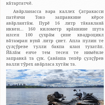
кӑтартатчӗ.
Авӑрланасса вара каллех Ҫатракасси
патӗнчи Токо заправкине кӗрсе
авӑрлантӑм. Пурӗ 16 литр тӑкакланӑ
иккен... 160 километр ярӑннине шута
илсен 100 ҫухрӑм ҫине квадроцикл
вӑтамран вунӑ литр ҫиет. Апла пулин те
ҫулҫӳреве тулли бакпа ялан тухатӑп.
Йӑлӑм енче тем тесен те нимӗнле
заправкӑ та ҫук. Ҫавӑнпа тепӗр ҫулҫӳрев
валли тӳрех авӑрласа хутӑм та.