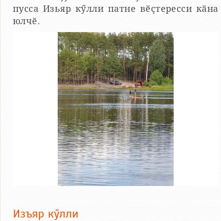
пусса Изьяр кӳлли патне вӗҫтересси кӑна
юлчӗ.
Изъяр кӳлли