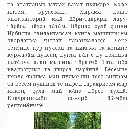
та апатланма ытлах вӑхӑт пулмарӗ. Кофе
илтӗм, круассан... Хырӑма кӑшт
апатлантарнӑ май йӗри-таврари лару-
тӑрӑва пӑхса тӑтӑм. Вӑрнар ҫулӗ ҫинчи
Ирбиспа танлантарсан кунта машшинсем
авӑрланма чылай чарӑнкалаҫҫӗ. Лере
бензинӗ пур пулсан та никама та кӗнине
курмарӑм пулсан, кунта вӑл е ку колонка
патӗнче ялан машина тӑратчӗ. Тата пӗр
квадроцикл та пырса чарӑнчӗ. Вӗсемпе
пӗрле ярӑнма май пулмӗ-ши тесе ыйтрӑм
та вӗсем пушшех те пирӗн тӑрӑхрисем мар
иккен, ҫула май кӑна кӗрсе тухнӑ.
Квадроциклӗн номерӗ 86-мӗш
регионӑнччӗ...