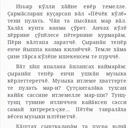
Изьяр кӳлли хӑйне евӗр темелле.
Ҫармӑсларан куҫарсан вӑл «Пӗчӗк кӳлӗ»
тени пулать. Чӑн та пысӑках мар вӑл.
Халӑх кунта канма ҫӳрет. Анчах кӳлӗ
хӗррине ҫӳпӗлесе пӗтернине курмарӑм.
Пӗри вӑлтапа ларатчӗ. Ҫыранӑн тепӗр
енче йышпа канма килнӗччӗ. Темле хӑма
ҫине тӑрса кӳлӗпе ишекенсем те пурччӗ.
Вӑт хӑш япалана ӑнлансах каймарӑм:
ҫыранӑн тепӗр енчи ушкӑн музыка
кӗрлеттеретчӗ. Музыка итлеме хваттерте
те пулать мар-и? Ҫутҫанталӑка тухсан
кайӑк сассине итлемелле мар-ши? Тунц-
тунц тунине итличчен кайӑксен сасси
самай хитререх-ҫке... Пӗтӗм тавралӑха
вӗсен музыки илтӗнетчӗ.
Кӑштах ҫырткаларӑм та пуҫра юлнӑ