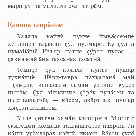
маршрутпа малалла ҫул тытрӑм.
Каялла таврӑнни
Каялла кайнӑ чухне йывӑҫсемпе
хупланса тӑракан ҫул пулмарӗ. Ку ҫулпа
нумайӑшӗ Изъяр патне ҫӳрет пулас —
ҫавна май ӑна тахҫанах тасатнӑ.
Темиҫе ҫул каялла кунта пушар
тухнӑччӗ. Йӗри-тавра пӑхкаланӑ май
ҫамрӑк йывӑҫсем самай ӳснине курса
пытӑм. Ҫул айккинче ҫӗрӗк вулӑсем та
вырткалатчӗҫ — кӑсем, ахӑртнех, пушар
хыҫҫӑн юлнисем.
Киле ҫитсен хамӑн маршрута Mototrip
сайтӗнчи схемӑпа танлаштарса пӑхрӑм. Эп
кӑшт урӑхларах кайнӑ иккен. Вӗсен ҫулӗ