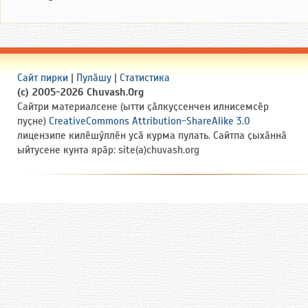
Сайт пирки
|
Пулӑшу
|
Статистика
(c) 2005-2026 Chuvash.Org
Сайтри материалсене (ытти ҫӑлкуҫсенчен илнисемсӗр
пуҫне)
CreativeCommons Attribution-ShareAlike 3.0
лицензипе килӗшӳллӗн усӑ курма пулать. Сайтпа ҫыхӑннӑ
ыйтусене кунта ярӑр: site(a)chuvash.org