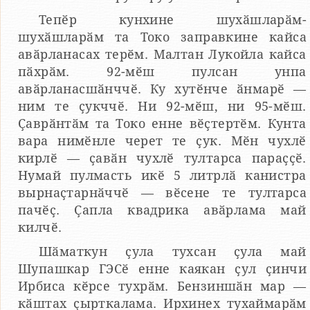
Тепӗр кунхине шухӑшларӑм-
шухӑшларӑм та Токо заправкине кайса
авӑрланасах терӗм. Малтан Лукойла кайса
пӑхрӑм. 92-мӗш пулсан унпа
авӑрланасшӑнччӗ. Ку хутӗнче ӑнмарӗ —
ним те ҫукччӗ. Ни 92-мӗш, ни 95-мӗш.
Ҫаврӑнтӑм та Токо енне вӗҫтертӗм. Кунта
вара нимӗнле черет те ҫук. Мӗн чухлӗ
кирлӗ — ҫавӑн чухлӗ тултарса параҫҫӗ.
Нумай пулмасть икӗ 5 литрлӑ канистра
вырнаҫтарнӑччӗ — вӗсене те тултарса
пачӗҫ. Ҫапла квадрика авӑрлама май
килчӗ.
Шӑматкун ҫула тухсан ҫула май
Шупашкар ГЭСӗ енне каякан ҫул ҫинчи
Ирбиса кӗрсе тухрӑм. Бензиншӑн мар —
кӑштах ҫырткалама. Ирхинех тухаймарӑм