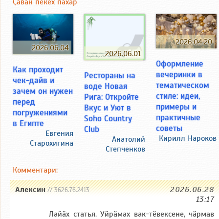
Ҫавӑн пекех пӑхӑр
2026.04.20
2026.06.04
2026.06.01
Оформление
Как проходит
вечеринки в
Рестораны на
чек-дайв и
тематическом
воде Новая
зачем он нужен
стиле: идеи,
Рига: Откройте
перед
примеры и
Вкус и Уют в
погружениями
практичные
Soho Country
в Египте
советы
Club
Евгения
Кирилл Нароков
Анатолий
Старохигина
Степченков
Комментари:
Алексин
2026.06.28
// 3626.76.2413
13:17
Лайӑх статья. Уйрӑмах вак-тӗвексене, чӑрмав