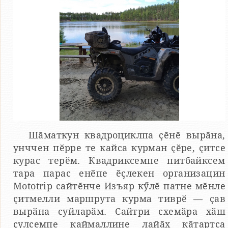
Шӑматкун квадроциклпа ҫӗнӗ вырӑна,
унччен пӗрре те кайса курман ҫӗре, ҫитсе
курас терӗм. Квадриксемпе питбайксем
тара парас енӗпе ӗҫлекен организацин
Mototrip сайтӗнче Изъяр кӳлӗ патне мӗнле
ҫитмелли маршрута курма тиврӗ — ҫав
вырӑна суйларӑм. Сайтри схемӑра хӑш
ҫулсемпе каймаллине лайӑх кӑтартса