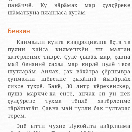
панӑччӗ. Ку вӑрӑмах мар ҫулҫӳреве
шӑматкуна планласа хутӑм.
Бензин
Канмалли кунта квадроциклпа ӑҫта та
пулин кайса килмешкӗн чи малтан
хатӗрленме тиврӗ. Ҫулӗ ҫывӑх мар, ҫавна
май бензинӗ сахал мар кирлӗ пулӗ тесе
шутларӑм. Анчах, ҫак вӑхӑтра ҫӗршывра
ҫунмалли шӗвекпе ҫыхӑннӑ йывӑрлӑх
сиксе тухрӗ. Бакӗ, 30 литр кӗрекенскер,
пушӑ марччӗ-ха ӗнтӗ, анчах эп ун пек
ҫулҫӳреве тухма тӗплӗ хатӗрленме
тӑрӑшатӑп. Ҫавна май тулли бак тултарас
терӗм.
Эпӗ ытти чухне Лукойлта авӑрланма