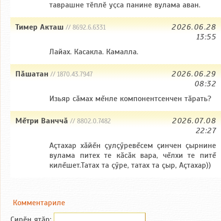
таврашне тӗплӗ уҫса панине вулама аван.
Тимер Акташ
2026.06.28
// 8692.6.6331
13:55
Лайах. Касакла. Камалла.
Пăшатан
2026.06.29
// 1870.43.7947
08:32
Изьяр сăмах мĕнле компонентсенчен тăрать?
Мĕтри Ванччă
2026.07.08
// 8802.0.7482
22:27
Аçтахар хăйĕн çулçӳревĕсем çинчен çырнине
вулама питех те кăсăк вара, чĕлхи те питĕ
килĕшет.Татах та çӳре, татах та çыр, Аçтахар))
Комментариле
Сирӗн ятӑp: