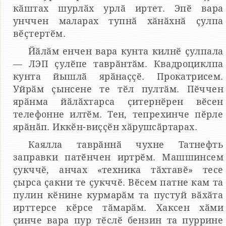
кӑштах шурлӑх урлӑ иртет. Эпӗ вара
унччен маларах тупнӑ хӑнӑхнӑ ҫулпа
вӗҫтертӗм.
Йӑлӑм енчен вара кунта килнӗ ҫулпала
— ЛЭП ҫулӗпе таврӑнтӑм. Квадроциклпа
кунта йышлӑ ярӑнаҫҫӗ. Прокатрисем.
Уйрӑм ҫынсене те тӗл пултӑм. Пӗччен
ярӑнма йӑлӑхтарса ҫитернӗрен вӗсен
телефонне илтӗм. Тен, тепрехинче пӗрле
ярӑнӑп. Иккӗн-виҫҫӗн хӑрушсӑртарах.
Каялла таврӑннӑ чухне Татнефть
заправки патӗнчен иртрӗм. Машшинсем
ҫукччӗ, анчах «техника тӑхтавӗ» тесе
ҫырса ҫакни те ҫукччӗ. Вӗсем патне кам та
пулин кӗнине курмарӑм та пустуй вӑхӑта
ирттерсе кӗрсе тӑмарӑм. Хаксен хӑми
ҫинче вара пур тӗслӗ бензин та пуррине