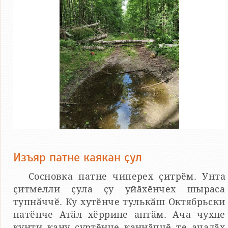
Изъяр патне каякан ҫул
Сосновка патне чиперех ҫитрӗм. Унта
ҫитмелли ҫула ҫу уйӑхӗнчех шыраса
тупнӑччӗ. Ку хутӗнче тулькӑш Октябрьски
патӗнче Атӑл хӗррине антӑм. Ача чухне
кунти кану ҫуртӗнче каннӑччӗ те ачалӑх