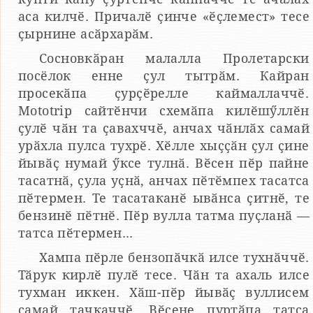
аса килчӗ. Причалӗ ҫинче «ӗҫлемест» тесе
ҫырнине асӑрхарӑм.
Сосновкӑран малалла Пролетарски
посёлок енне ҫул тытрӑм. Кайран
просекӑпа ҫурҫӗрелле каймаллаччӗ.
Mototrip сайтӗнчи схемӑпа килӗшӳллӗн
ҫулӗ чӑн та ҫавахччӗ, анчах чӑнлӑх самай
урӑхла пулса тухрӗ. Хӗлле хыҫҫӑн ҫул ҫине
йывӑҫ нумай ӳксе тулнӑ. Вӗсен пӗр пайне
тасатнӑ, ҫула уҫнӑ, анчах пӗтӗмпех тасатса
пӗтермен. Те тасатаканӗ ывӑнса ҫитнӗ, те
бензинӗ пӗтнӗ. Пӗр вулла татма пуҫланӑ —
татса пӗтермен...
Хампа пӗрле бензопӑчкӑ илсе тухнӑччӗ.
Тӑрук кирлӗ пулӗ тесе. Чӑн та ахаль илсе
тухман иккен. Хӑш-пӗр йывӑҫ вуллисем
самай тачкаччӗ. Вӗсене пуртӑпа татса