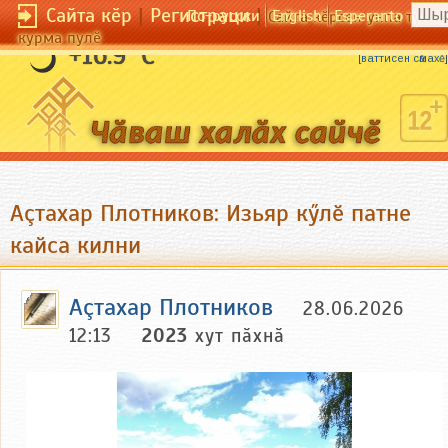
Сайта кӗр
|
Регистраци
|
По-русски
English
Esperanto
Сайта кӗрсен унпа тулли
курма пулӗ
Мулкачӑн хӑлхи вӑрӑм та хӳри кӗске.
+16.9 °C
[
ваттисен сӑмахӗ
]
Аçтахар Плотников: Изьяр кӳлӗ патне
кайса килни
Аçтахар Плотников
28.06.2026
12:13
2023
хут пӑхнӑ