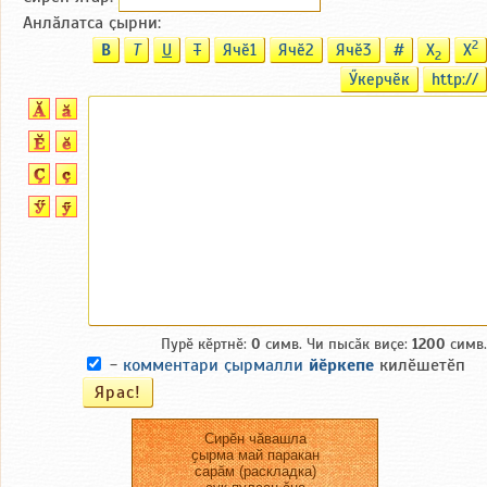
Анлӑлатса ҫырни:
2
B
T
U
T
Ячӗ1
Ячӗ2
Ячӗ3
#
X
X
2
Ӳкерчӗк
http://
Пурӗ кӗртнӗ:
0
симв. Чи пысӑк виҫе:
1200
симв.
-
комментари ҫырмалли
йӗркепе
килӗшетӗп
Сирӗн чӑвашла
ҫырма май паракан
сарӑм (раскладка)