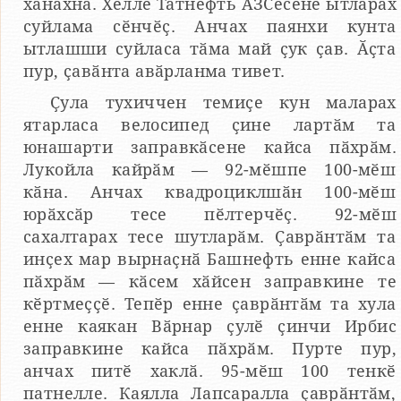
хӑнӑхнӑ. Хӗлле Татнефть АЗСӗсене ытларах
суйлама сӗнчӗҫ. Анчах паянхи кунта
ытлашши суйласа тӑма май ҫук ҫав. Ӑҫта
пур, ҫавӑнта авӑрланма тивет.
Ҫула тухиччен темиҫе кун маларах
ятарласа велосипед ҫине лартӑм та
юнашарти заправкӑсене кайса пӑхрӑм.
Лукойла кайрӑм — 92-мӗшпе 100-мӗш
кӑна. Анчах квадроциклшӑн 100-мӗш
юрӑхсӑр тесе пӗлтерчӗҫ. 92-мӗш
сахалтарах тесе шутларӑм. Ҫаврӑнтӑм та
инҫех мар вырнаҫнӑ Башнефть енне кайса
пӑхрӑм — кӑсем хӑйсен заправкине те
кӗртмеҫҫӗ. Тепӗр енне ҫаврӑнтӑм та хула
енне каякан Вӑрнар ҫулӗ ҫинчи Ирбис
заправкине кайса пӑхрӑм. Пурте пур,
анчах питӗ хаклӑ. 95-мӗш 100 тенкӗ
патнелле. Каялла Лапсаралла ҫаврӑнтӑм,