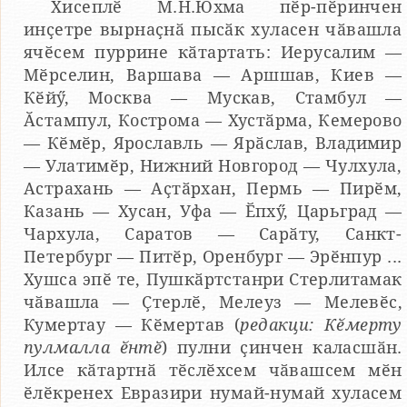
Хисеплӗ М.Н.Юхма пӗр-пӗринчен
инҫетре вырнаҫнӑ пысӑк хуласен чӑвашла
ячӗсем пуррине кӑтартать: Иерусалим —
Мӗрселин, Варшава — Аршшав, Киев —
Кӗйӳ, Москва — Мускав, Стамбул —
Ӑстампул, Кострома — Хустӑрма, Кемерово
— Кӗмӗр, Ярославль — Ярӑслав, Владимир
— Улатимӗр, Нижний Новгород — Чулхула,
Астрахань — Аҫтӑрхан, Пермь — Пирӗм,
Казань — Хусан, Уфа — Ӗпхӳ, Царьград —
Чархула, Саратов — Сарӑту, Санкт-
Петербург — Питӗр, Оренбург — Эрӗнпур ...
Хушса эпӗ те, Пушкӑртстанри Стерлитамак
чӑвашла — Ҫтерлӗ, Мелеуз — Мелевӗс,
Кумертау — Кӗмертав (
редакци: Кӗмерту
пулмалла ӗнтӗ
) пулни ҫинчен каласшӑн.
Илсе кӑтартнӑ тӗслӗхсем чӑвашсем мӗн
ӗлӗкренех Евразири нумай-нумай хуласем