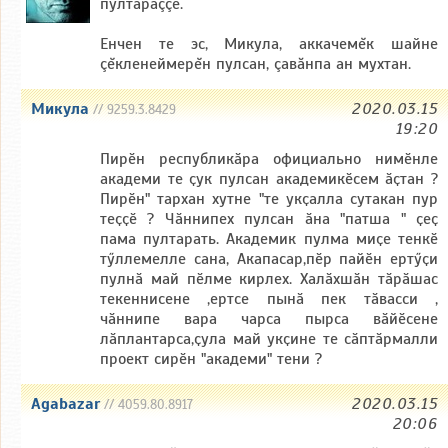
пултараççĕ.
Енчен те эс, Микула, аккачемĕк шайне
çĕкленеймерĕн пулсан, çавăнпа ан мухтан.
Микула
2020.03.15
// 9259.3.8429
19:20
Пирӗн республикӑра официально нимӗнле
академи те ҫук пулсан академикӗсем ӑҫтан ?
Пирӗн" тархан хутне "те укҫалла сутакан пур
теҫҫӗ ? Чӑннипех пулсан ӑна "патша " ҫеҫ
пама пултарать. Академик пулма миҫе тенкӗ
тӳллемелле сана, Акапасар,пӗр пайӗн ертӳҫи
пулнӑ май пӗлме кирлех. Халӑхшӑн тӑрӑшас
текеннисене ,ертсе пынӑ пек тӑвасси ,
чӑннипе вара чарса пырса вӑйӗсене
лӑплантарса,ҫула май укҫине те сӑптӑрмалли
проект сирӗн "академи" тени ?
Agabazar
2020.03.15
// 4059.80.8917
20:06