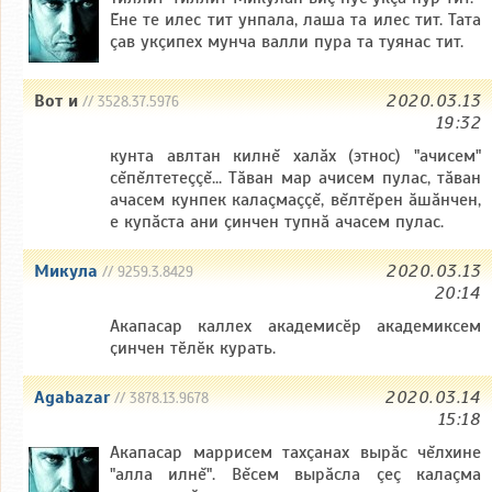
Ĕне те илес тит унпала, лаша та илес тит. Тата
çав укçипех мунча валли пура та туянас тит.
Вот и
2020.03.13
// 3528.37.5976
19:32
кунта авлтан килнĕ халăх (этнос) "ачисем"
сĕпĕлтетеççĕ... Тăван мар ачисем пулас, тăван
ачасем кунпек калаçмаççĕ, вĕлтĕрен ăшăнчен,
е купăста ани çинчен тупнă ачасем пулас.
Микула
2020.03.13
// 9259.3.8429
20:14
Акапасар каллех академисӗр академиксем
ҫинчен тӗлӗк курать.
Agabazar
2020.03.14
// 3878.13.9678
15:18
Акапасар маррисем тахçанах вырăс чĕлхине
"алла илнĕ". Вĕсем вырăсла çеç калаçма