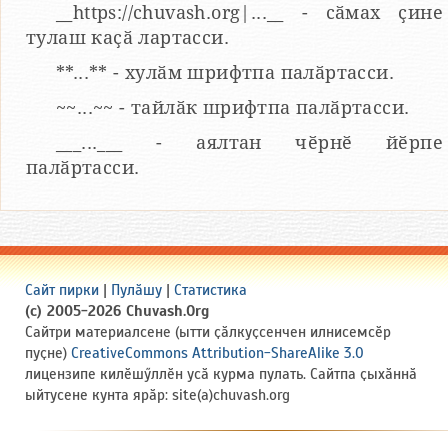
__https://chuvash.org|...__ - сӑмах ҫине
тулаш каҫӑ лартасси.
**...** - хулӑм шрифтпа палӑртасси.
~~...~~ - тайлӑк шрифтпа палӑртасси.
___...___ - аялтан чӗрнӗ йӗрпе
палӑртасси.
Сайт пирки
|
Пулӑшу
|
Статистика
(c) 2005-2026 Chuvash.Org
Сайтри материалсене (ытти ҫӑлкуҫсенчен илнисемсӗр
пуҫне)
CreativeCommons Attribution-ShareAlike 3.0
лицензипе килӗшӳллӗн усӑ курма пулать. Сайтпа ҫыхӑннӑ
ыйтусене кунта ярӑр: site(a)chuvash.org