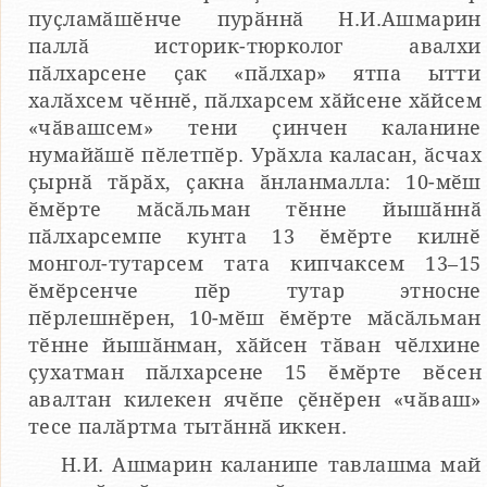
пуҫламӑшӗнче пурӑннӑ Н.И.Ашмарин
паллӑ историк-тюрколог авалхи
пӑлхарсене ҫак «пӑлхар» ятпа ытти
халӑхсем чӗннӗ, пӑлхарсем хӑйсене хӑйсем
«чӑвашсем» тени ҫинчен каланине
нумайӑшӗ пӗлетпӗр. Урӑхла каласан, ӑсчах
ҫырнӑ тӑрӑх, ҫакна ӑнланмалла: 10-мӗш
ӗмӗрте мӑсӑльман тӗнне йышӑннӑ
пӑлхарсемпе кунта 13 ӗмӗрте килнӗ
монгол-тутарсем тата кипчаксем 13–15
ӗмӗрсенче пӗр тутар этносне
пӗрлешнӗрен, 10-мӗш ӗмӗрте мӑсӑльман
тӗнне йышӑнман, хӑйсен тӑван чӗлхине
ҫухатман пӑлхарсене 15 ӗмӗрте вӗсен
авалтан килекен ячӗпе ҫӗнӗрен «чӑваш»
тесе палӑртма тытӑннӑ иккен.
Н.И. Ашмарин каланипе тавлашма май