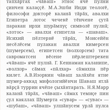
тапхӑртах «чӑваш» этнос ячӗ пулни
ҫинчен калаҫҫӗ. М.А.Эшби Инди теологӗ,
философи докторӗ каланӑ тӑрӑх, авалхи
Египетра лотос чечекӗ тӗнчене ҫутӑ
паракан ирхи шурӑмпуҫ символӗ пулнӑ;
«лотос» — авалхи египетла — «шаваш».
Исихий пӗлтернӗ тӑрӑх, Моисейӗн
несӗлӗсем пулакан авалхи кимерсен
(шумерсем), египетсен (волхорсем) тата
савроматсен вӗсене пӗрлештерекен
«чӑваш» ячӗ пулнӑ. Г. Кеннаман каланипе,
«волхор» сӑмах «пӑлхар» сӑмахпа пӗр
килет. А.В.Изоркин чӑваш халӑхӗн ятне
шумер-аккад мифологийӗнчи Шаваш ятлӑ
вӑрҫӑ туррин ячӗпе ҫыхӑнтарать. Н.Я.Марр
каланӑ тӑрӑх, «чӑваш» сӑмах темиҫе пин
ҫул каяллах Шумерта «сувар» — «сувас» —
«шубаш», «чӑваш» улшӑнусем урлӑ пулса