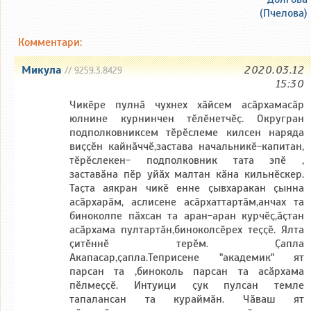
(Пчелова)
Комментари:
Микула
2020.03.12
// 9259.3.8429
15:30
Чикӗре пулнӑ чухнех хӑйсем асӑрхамасӑр
юлнине курнинчен тӗлӗнетчӗҫ. Округран
подполковниксем тӗрӗслеме килсен наряда
виҫҫӗн кайнӑччӗ,застава начальникӗ-капитан,
тӗрӗслекен- подполковник тата эпӗ ,
заставӑна пӗр уйӑх малтан кӑна кильнӗскер.
Таҫта аякран чикӗ енне ҫывхаракан ҫынна
асӑрхарӑм, аслисене асӑрхаттартӑм,анчах та
биноколпе пӑхсан та аран-аран курчӗҫ,ӑҫтан
асӑрхама пултартӑн,биноколсӗрех теҫҫӗ. Ялта
ҫитӗннӗ терӗм. Ҫапла
Акапасар,ҫапла.Теприсене "академик" ят
парсан та ,биноколь парсан та асӑрхама
пӗлмеҫҫӗ. Интуици ҫук пулсан темле
тапалансан та кураймӑн. Чӑваш ят