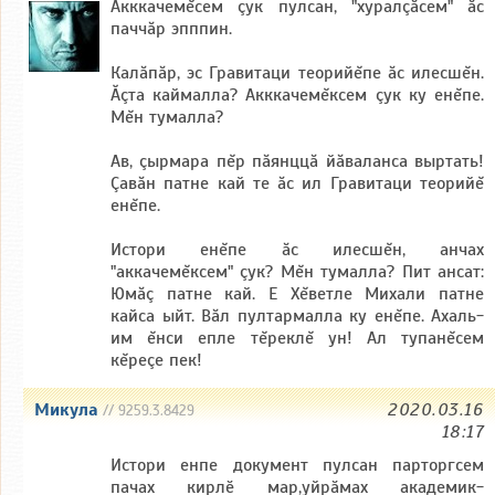
Акккачемĕсем çук пулсан, "хуралçăсем" ăс
паччăр эпппин.
Калăпăр, эс Гравитаци теорийĕпе ăс илесшĕн.
Ăçта каймалла? Акккачемĕксем çук ку енĕпе.
Мĕн тумалла?
Ав, çырмара пĕр пăянццă йăваланса выртать!
Çавăн патне кай те ăс ил Гравитаци теорийĕ
енĕпе.
Истори енĕпе ăс илесшĕн, анчах
"аккачемĕксем" çук? Мĕн тумалла? Пит ансат:
Юмăç патне кай. Е Хĕветле Михали патне
кайса ыйт. Вăл пултармалла ку енĕпе. Ахаль-
им ĕнси епле тĕреклĕ ун! Ал тупанĕсем
кĕреçе пек!
Микула
2020.03.16
// 9259.3.8429
18:17
Истори енпе документ пулсан парторгсем
пачах кирлӗ мар,уйрӑмах академик-