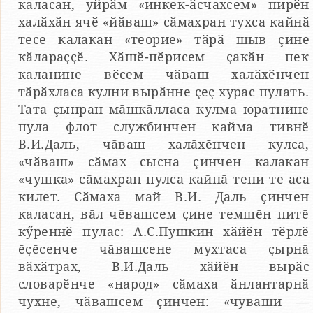
каласан, уйрӑм «инкек-ӑсчахсем» пирӗн
халӑхӑн ячӗ «йӑваш» сӑмахран тухса кайнӑ
тесе калакан «теорие» тӑрӑ шыв ҫине
кӑлараҫҫӗ. Хӑшӗ-пӗрисем ҫакӑн пек
каланине вӗсем чӑваш халӑхӗнчен
тӑрӑхласа кулни вырӑнне ҫеҫ хурас пулать.
Тата ҫынран мӑшкӑлласа кулма юратнине
пула флот службинчен кайма тивнӗ
В.И.Даль, чӑваш халӑхӗнчен кулса,
«чӑваш» сӑмах сысна ҫинчен калакан
«чушка» сӑмахран пулса кайнӑ тени те аса
килет. Сӑмаха май В.И. Даль ҫинчен
каласан, вӑл чӗвашсем ҫине темшӗн питӗ
кӳреннӗ пулас: А.С.Пушкин хӑйӗн тӗрлӗ
ӗҫӗсенче чӑвашсене мухтаса ҫырнӑ
вӑхӑтрах, В.И.Даль хӑйӗн вырӑс
словарӗнче «народ» сӑмаха ӑнлантарнӑ
чухне, чӑвашсем ҫинчен: «чуваши —