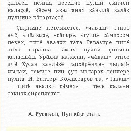
ҫинчен пӗлни, вӗсенче пулни ҫинчен
калаҫҫӗ, вӗсем авалтанах хӑюллӑ халӑх
пулнине кӑтартаҫҫӗ.
Ҫырнине пӗтӗмлетсе, «чӑваш» этнос
ячӗ, «пӑлхар», «сӑвар», «гунн» сӑмахсем
пекех, питӗ авалхи тата Евразире питӗ
анлӑ сарӑлнӑ сӑмах пулни ҫинчен
каласшӑн. Урӑхла каласан, «чӑваш» этнос
ячӗ Хусан ханлӑхӗ тапхӑрӗнчен чылай-
чылай, темиҫе пин ҫул маларах тӗнчере
пулнӑ. И. Вантер- Комиссаров та: «Чӑваш»
— питӗ авалхи сӑмах» — тесе калани
ҫакнах ҫирӗплетет.
А. Русаков
, Пушкӑртстан.