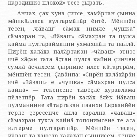
народишко плохой» тесе ҫырать.
Анчах, ҫак куна ҫитсе, хамӑртан ҫынна
мӑшкӑлласа култармӑпӑр ӗнтӗ. Мӗншӗн
тесен, ‚чӑваш“ сӑмах нимле ‚чушка“
сӑмахран та, «йӑваш» сӑмахран та пулса
кайма пултарайманни ухмахшӑн та паллӑ.
Пирӗн халӑха палӑртакан «чӑваш» этнос
ячӗ хӑҫан тата ӑҫтан пулса кайни ҫинчен
сумлӑ ӑсчахсем ҫырнине илсе кӑтартрӑм,
мӗншӗн тесен. Ҫавӑнпа: «Сирӗн халӑхӑрӑн
ячӗ «йӑваш» е «чушка» сӑмахран пулса
кайнӑ» — текенсене тивӗҫлӗ хуравлама
пӗлетпӗр. Тата пирӗн халӑх ӗлӗк йӑваш
пулманнине кӑтартакан паянхи Евразийӗн
тӗрлӗ ҫӗрӗсенче анлӑ сарӑлнӑ «чӑваш»
сӑмахран тухса кайнӑ топонимсене те аса
илтерме пултаратпӑр. Мӗншӗн тесен,
йӑваш та хӑюсӑр халӑхӑн ҫыннисем, тӗнче