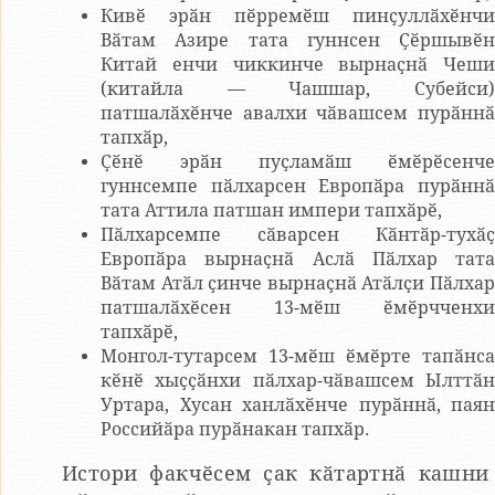
Кивӗ эрӑн пӗрремӗш пинҫуллӑхӗнчи
Вӑтам Азире тата гуннсен Ҫӗршывӗн
Китай енчи чиккинче вырнаҫнӑ Чеши
(китайла — Чашшар, Субейси)
патшалӑхӗнче авалхи чӑвашсем пурӑннӑ
тапхӑр,
Ҫӗнӗ эрӑн пуҫламӑш ӗмӗрӗсенче
гуннсемпе пӑлхарсен Европӑра пурӑннӑ
тата Аттила патшан импери тапхӑрӗ,
Пӑлхарсемпе сӑварсен Кӑнтӑр-тухӑҫ
Европӑра вырнаҫнӑ Аслӑ Пӑлхар тата
Вӑтам Атӑл ҫинче вырнаҫнӑ Атӑлҫи Пӑлхар
патшалӑхӗсен 13-мӗш ӗмӗрчченхи
тапхӑрӗ,
Монгол-тутарсем 13-мӗш ӗмӗрте тапӑнса
кӗнӗ хыҫҫӑнхи пӑлхар-чӑвашсем Ылттӑн
Уртара, Хусан ханлӑхӗнче пурӑннӑ, паян
Российӑра пурӑнакан тапхӑр.
Истори факчӗсем ҫак кӑтартнӑ кашни