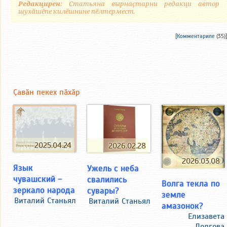
Редакцирен
: Статьяна вырнаҫтарни редакци автор
шухӑшӗпе килӗшнине пӗлтермест.
[
Комментариле
(35)]
Ҫавӑн пекех пӑхӑр
2025.04.24
2026.02.28
2026.03.08
Язык
Ужель с неба
чувашский –
свалились
Волга текла по
зеркало народа
сувары?
земле
Виталий Станьял
Виталий Станьял
амазонок?
Елизавета
Долгова