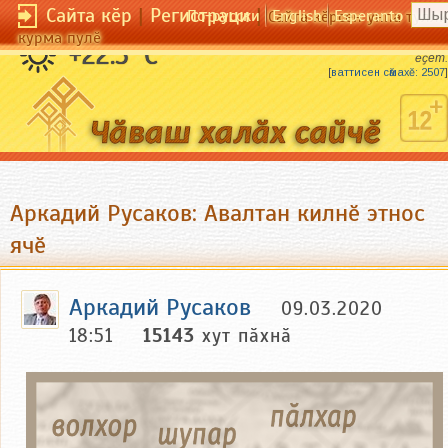
Сайта кӗр
|
Регистраци
|
По-русски
English
Esperanto
Сайта кӗрсен унпа тулли
курма пулӗ
Шаланкӑ шыв кӑларать, ула курак пырса
+22.5 °C
ӗҫет.
[
ваттисен сӑмахӗ: 2507
]
Аркадий Русаков: Авалтан килнӗ этнос
ячӗ
Аркадий Русаков
09.03.2020
18:51
15143
хут пӑхнӑ