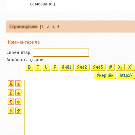
самозванец.
Страницӑсем
: [1],
2
,
3
,
4
Комментариле
Сирӗн ятӑp:
Анлӑлатса ҫырни:
2
B
T
U
T
Ячӗ1
Ячӗ2
Ячӗ3
#
X
X
2
Ӳкерчӗк
http://