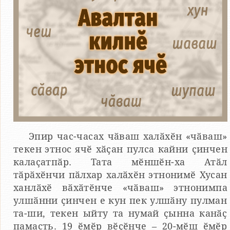
Эпир час-часах чӑваш халӑхӗн «чӑваш»
текен этнос ячӗ хӑҫан пулса кайни ҫинчен
калаҫатпӑр. Тата мӗншӗн-ха Атӑл
тӑрӑхӗнчи пӑлхар халӑхӗн этнонимӗ Хусан
ханлӑхӗ вӑхӑтӗнче «чӑваш» этнонимпа
улшӑнни ҫинчен е кун пек улшӑну пулман
та-ши, текен ыйту та нумай ҫынна канӑҫ
памасть. 19 ӗмӗр вӗҫӗнче – 20-мӗш ӗмӗр