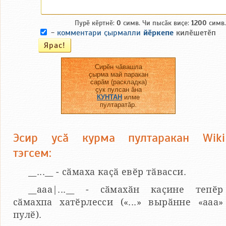
Пурӗ кӗртнӗ:
0
симв. Чи пысӑк виҫе:
1200
симв.
-
комментари ҫырмалли
йӗркепе
килӗшетӗп
Сирӗн чӑвашла
ҫырма май паракан
сарӑм (раскладка)
ҫук пулсан ӑна
КУНТАН
илме
пултаратӑр.
Эсир усӑ курма пултаракан Wiki
тэгсем:
__...__ - сӑмаха каҫӑ евӗр тӑвасси.
__aaa|...__ - сӑмахӑн каҫине тепӗр
сӑмахпа хатӗрлесси («...» вырӑнне «ааа»
пулӗ).