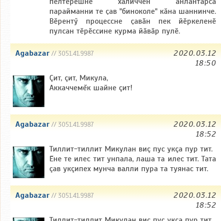
пӗлтерӗшне халиччен ӑнлантарса
парайманни те ҫав "биноколе" кӑна шаннинче.
Вӗрентӳ процессне ҫавӑн пек йӗркеленӗ
пулсан тӗрӗссине курма йӑвӑр пулӗ.
Agabazar
2020.03.12
// 3051.41.9987
18:50
Çит, çит, Микула,
Аккаччемĕк шайне çит!
Agabazar
2020.03.12
// 3051.41.9987
18:52
Тиллит-тиллит Микулан виç пус укçа пур тит.
Ĕне те илес тит унпала, лаша та илес тит. Тата
çав укçипех мунча валли пура та туянас тит.
Agabazar
2020.03.12
// 3051.41.9987
18:52
Тиллит-тиллит Микулан виç пус укçа пур тит.