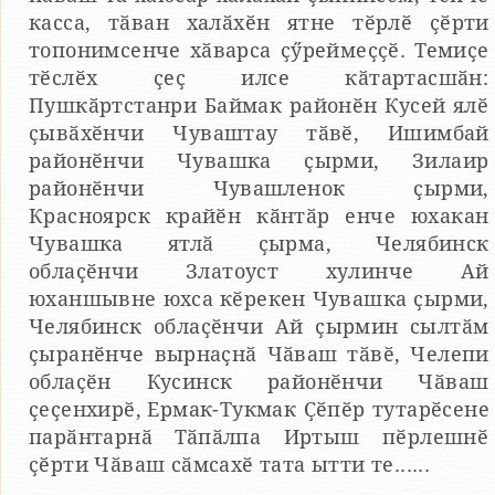
касса, тӑван халӑхӗн ятне тӗрлӗ ҫӗрти
топонимсенче хӑварса ҫӳреймеҫҫӗ. Темиҫе
тӗслӗх ҫеҫ илсе кӑтартасшӑн:
Пушкӑртстанри Баймак районӗн Кусей ялӗ
ҫывӑхӗнчи Чуваштау тӑвӗ, Ишимбай
районӗнчи Чувашка ҫырми, Зилаир
районӗнчи Чувашленок ҫырми,
Красноярск крайӗн кӑнтӑр енче юхакан
Чувашка ятлӑ ҫырма, Челябинск
облаҫӗнчи Златоуст хулинче Ай
юханшывне юхса кӗрекен Чувашка ҫырми,
Челябинск облаҫӗнчи Ай ҫырмин сылтӑм
ҫыранӗнче вырнаҫнӑ Чӑваш тӑвӗ, Челепи
облаҫӗн Кусинск районӗнчи Чӑваш
ҫеҫенхирӗ, Ермак-Тукмак Ҫӗпӗр тутарӗсене
парӑнтарнӑ Тӑпӑлпа Иртыш пӗрлешнӗ
ҫӗрти Чӑваш сӑмсахӗ тата ытти те......