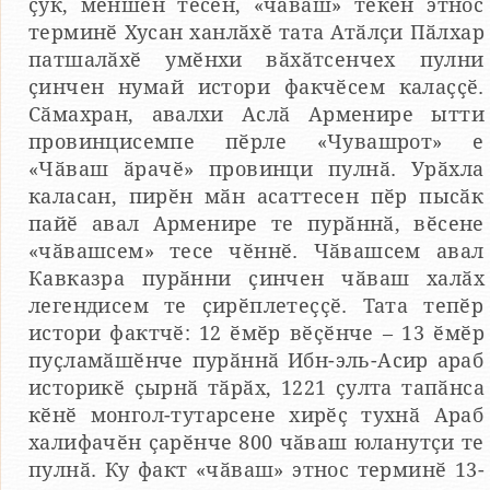
ҫук, мӗншӗн тесен, «чӑваш» текен этнос
терминӗ Хусан ханлӑхӗ тата Атӑлҫи Пӑлхар
патшалӑхӗ умӗнхи вӑхӑтсенчех пулни
ҫинчен нумай истори факчӗсем калаҫҫӗ.
Сӑмахран, авалхи Аслӑ Арменире ытти
провинцисемпе пӗрле «Чувашрот» е
«Чӑваш ӑрачӗ» провинци пулнӑ. Урӑхла
каласан, пирӗн мӑн асаттесен пӗр пысӑк
пайӗ авал Арменире те пурӑннӑ, вӗсене
«чӑвашсем» тесе чӗннӗ. Чӑвашсем авал
Кавказра пурӑнни ҫинчен чӑваш халӑх
легендисем те ҫирӗплетеҫҫӗ. Тата тепӗр
истори фактчӗ: 12 ӗмӗр вӗҫӗнче – 13 ӗмӗр
пуҫламӑшӗнче пурӑннӑ Ибн-эль-Асир араб
историкӗ ҫырнӑ тӑрӑх, 1221 ҫулта тапӑнса
кӗнӗ монгол-тутарсене хирӗҫ тухнӑ Араб
халифачӗн ҫарӗнче 800 чӑваш юланутҫи те
пулнӑ. Ку факт «чӑваш» этнос терминӗ 13-