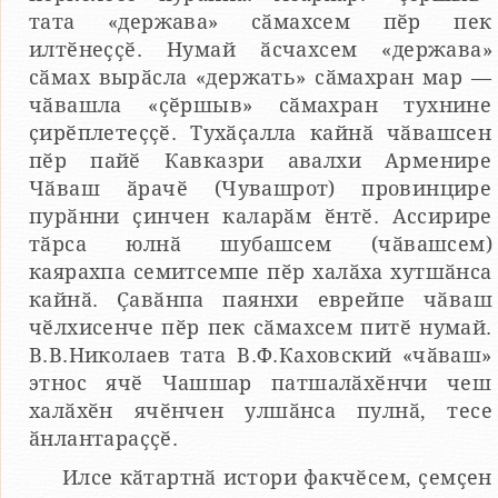
тата «держава» сӑмахсем пӗр пек
илтӗнеҫҫӗ. Нумай ӑсчахсем «держава»
сӑмах вырӑсла «держать» сӑмахран мар —
чӑвашла «ҫӗршыв» сӑмахран тухнине
ҫирӗплетеҫҫӗ. Тухӑҫалла кайнӑ чӑвашсен
пӗр пайӗ Кавказри авалхи Арменире
Чӑваш ӑрачӗ (Чувашрот) провинцире
пурӑнни ҫинчен каларӑм ӗнтӗ. Ассирире
тӑрса юлнӑ шубашсем (чӑвашсем)
каярахпа семитсемпе пӗр халӑха хутшӑнса
кайнӑ. Ҫавӑнпа паянхи еврейпе чӑваш
чӗлхисенче пӗр пек сӑмахсем питӗ нумай.
В.В.Николаев тата В.Ф.Каховский «чӑваш»
этнос ячӗ Чашшар патшалӑхӗнчи чеш
халӑхӗн ячӗнчен улшӑнса пулнӑ, тесе
ӑнлантараҫҫӗ.
Илсе кӑтартнӑ истори факчӗсем, ҫемҫен