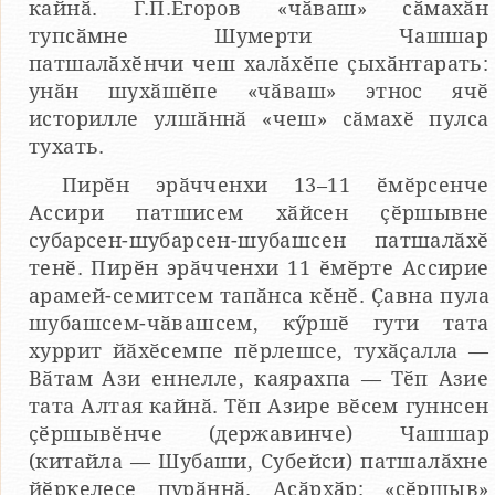
кайнӑ. Г.П.Егоров «чӑваш» сӑмахӑн
тупсӑмне Шумерти Чашшар
патшалӑхӗнчи чеш халӑхӗпе ҫыхӑнтарать:
унӑн шухӑшӗпе «чӑваш» этнос ячӗ
историлле улшӑннӑ «чеш» сӑмахӗ пулса
тухать.
Пирӗн эрӑчченхи 13–11 ӗмӗрсенче
Ассири патшисем хӑйсен ҫӗршывне
субарсен-шубарсен-шубашсен патшалӑхӗ
тенӗ. Пирӗн эрӑчченхи 11 ӗмӗрте Ассирие
арамей-семитсем тапӑнса кӗнӗ. Ҫавна пула
шубашсем-чӑвашсем, кӳршӗ гути тата
хуррит йӑхӗсемпе пӗрлешсе, тухӑҫалла —
Вӑтам Ази еннелле, каярахпа — Тӗп Азие
тата Алтая кайнӑ. Тӗп Азире вӗсем гуннсен
ҫӗршывӗнче (державинче) Чашшар
(китайла — Шубаши, Субейси) патшалӑхне
йӗркелесе пурӑннӑ. Асӑрхӑр: «ҫӗршыв»