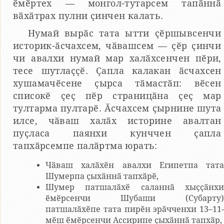
ӗмӗртех — монгол-тутарсем тапӑннӑ
вӑхӑтрах пулни ҫинчен калать.
Нумай вырӑс тата ытти ҫӗршывсенчи
историк-ӑсчахсем, чӑвашсем — ҫӗр ҫинчи
чи авалхи нумай мар халӑхсенчен пӗри,
тесе шутлаҫҫӗ. Ҫапла калакан ӑсчахсен
хушамачӗсене ҫырса тӑмастӑп: вӗсен
списокӗ ҫеҫ пӗр страницӑна ҫеҫ мар
тултарма пултарӗ. Ӑсчахсем ҫырнине шута
илсе, чӑваш халӑх историне авалтан
пуҫласа паянхи кунччен ҫапла
тапхӑрсемпе палӑртма юрать:
Чӑваш халӑхӗн авалхи Египетпа тата
Шумерпа ҫыхӑннӑ тапхӑрӗ,
Шумер патшалӑхӗ саланнӑ хыҫҫӑнхи
ӗмӗрсенчи Шубаши (Субарту)
патшалӑхӗпе тата пирӗн эрӑчченхи 13–11-
мӗш ӗмӗрсенчи Ассирипе ҫыхӑннӑ тапхӑр,