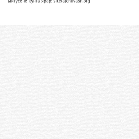
ыйтусене кунта ярӑр: site(a)chuvash.org