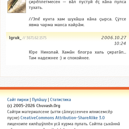
çирĕплетмесен — вăл пустуй ĕç кăна пулса
тухать.
//Эпĕ кунта хам шухăша кăна çырса. Çÿтсе
явма чарма манса кайрăм.
Igruk_
2006.10.27
// 3671.62.1575
10:24
Юре Николай. Хамăн блогра халь çиратăп...
Там надежнее :) и спокойнее.
Сайт пирки
|
Пулӑшу
|
Статистика
(c) 2005-2026 Chuvash.Org
Сайтри материалсене (ытти ҫӑлкуҫсенчен илнисемсӗр
пуҫне)
CreativeCommons Attribution-ShareAlike 3.0
лицензипе килӗшӳллӗн усӑ курма пулать. Сайтпа ҫыхӑннӑ