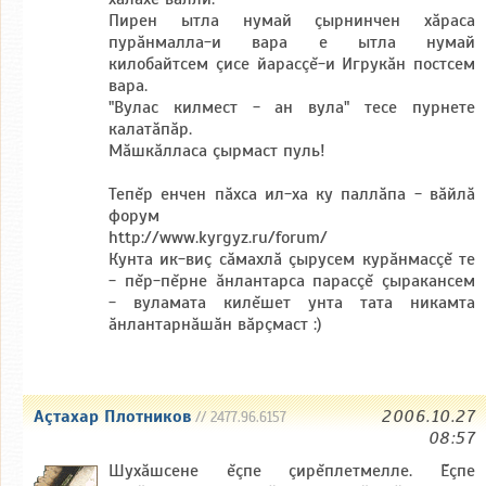
Пирен ытла нумай çырнинчен хăраса
пурăнмалла-и вара е ытла нумай
килобайтсем çисе йарасçĕ-и Игрукăн постсем
вара.
"Вулас килмест - ан вула" тесе пурнете
калатăпăр.
Мăшкăлласа çырмаст пуль!
Тепĕр енчен пăхса ил-ха ку паллăпа - вăйлă
форум
http://www.kyrgyz.ru/forum/
Кунта ик-виç сăмахлă çырусем курăнмасçĕ те
- пĕр-пĕрне ăнлантарса парасçĕ çыракансем
- вуламата килĕшет унта тата никамта
ăнлантарнăшăн вăрçмаст :)
Аçтахар Плотников
2006.10.27
// 2477.96.6157
08:57
Шухăшсене ĕçпе çирĕплетмелле. Ĕçпе