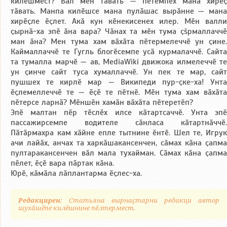
килӗшмест? Вӑл мӗн тӑвать — пӗтӗмпех мана хирӗҫ
тӑвать. Манпа килӗшсе мана пулӑшас вырӑнне — мана
хирӗҫле ӗҫлет. Акӑ кун кӗнекисенех илер. Мӗн валли
ҫырнӑ-ха эпӗ ӑна вара? Чӑнах та мӗн тума ҫšрмаллаччӗ
ман ӑна? Мен тума хам вӑхӑта пӗтермелеччӗ ун ҫине.
Каймаллаччӗ те Гугль блогӗсемпе усӑ курмалаччӗ. Сайта
та тумалла марчӗ — ав, MediaWiki движока илмелеччӗ те
ун ҫинче сайт туса хумаллаччӗ. Ун пек те мар, сайт
пушшех те кирлӗ мар — Википеди пур-ҫке-ха! Унта
ӗҫлемеллеччӗ те — ӗҫӗ те пӗтнӗ. Мӗн тума хам вӑхӑта
пӗтерсе ларнӑ? Мӗншӗн хамӑн вӑхӑта пӗтеретӗп?
Эпӗ малтан пӗр тӗслӗх илсе кӑтартсаччӗ. Унта эпӗ
пассажирсемпе водителе сӑнласа кӑтартнӑччӗ.
Пӑтӑрмахра кам хӑйне епле тытнине ӗнтӗ. Шел те, Игрук
ачи лайӑх, анчах та харкӑшакансенчен, сӑмах кӑна ҫапма
пултаракансенчен вӑл мала тухайман. Сӑмах кӑна ҫапма
пӗлет, ӗҫӗ вара пӑртак кӑна.
Юрӗ, кӑмӑла лӑплантарма ӗҫлес-ха.
Редакцирен
: Статьяна вырнаҫтарни редакци автор
шухӑшӗпе килӗшнине пӗлтермест.