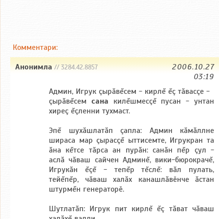
Комментари:
Анонимла
2006.10.27
// 3284.42.8857
03:19
Админ, Игрук çырăвĕсем - кирлĕ ĕç тăвасçе -
çырăвĕсем
сана
килĕшмесçĕ пусан - унтан
хиреç ĕçленни тухмаст.
Эпĕ шухăшлатăп çапла: Админ кăмăллне
шираса мар çырасçĕ ыттисемте, Игрукран та
ăна кĕтсе тăрса ан пурăн: санăн пĕр çул -
аслă чăваш сайчен Админĕ, вики-бюрокрачĕ,
Игрукăн ĕçĕ - тепĕр тĕслĕ: вăл пулать,
тейĕпĕр, чăваш халăх канашлăвěнче ăстан
штурмĕн генераторě.
Шутлатăп: Игрук пит кирлĕ ĕç тăват чăваш
халăхĕ валли.