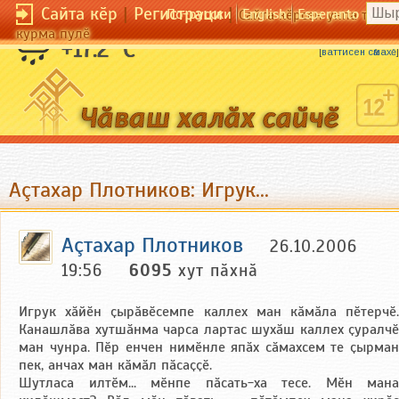
Сайта кӗр
|
Регистраци
|
По-русски
English
Esperanto
Сайта кӗрсен унпа тулли
курма пулӗ
Кахалшӑн ҫӗр кӗске, ӗҫченшӗн кун кӗске.
+17.2 °C
[
ваттисен сӑмахӗ
]
Аçтахар Плотников: Игрук...
Аçтахар Плотников
26.10.2006
19:56
6095
хут пӑхнӑ
Игрук хӑйӗн ҫырӑвӗсемпе каллех ман кӑмӑла пӗтерчӗ.
Канашлӑва хутшӑнма чарса лартас шухӑш каллех ҫуралчӗ
ман чунра. Пӗр енчен нимӗнле япӑх сӑмахсем те ҫырман
пек, анчах ман кӑмӑл пӑсаҫҫӗ.
Шутласа илтӗм... мӗнпе пӑсать-ха тесе. Мӗн мана