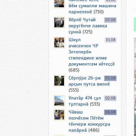
01.08
йӗм ҫумалли машина
парнеленӗ
(730)
Хӗрлӗ Чутай
03.08
округӗнче лавкка
ҫуннӑ
(725)
Шкул
01.08
ачисенчен ЧР
Элтеперӗн
стипендине илме
документсем кӗтеҫҫӗ
(685)
Ҫӗрпӳре 26-ри
05.08
арҫын путса вилнӗ
(555)
Улатӑр 474 ҫул
02.08
тултарнӑ
(533)
Чӑваш
06.08
поэчӗсем Пӗтӗм
тӗнчери конкурсра
палӑрнӑ
(486)