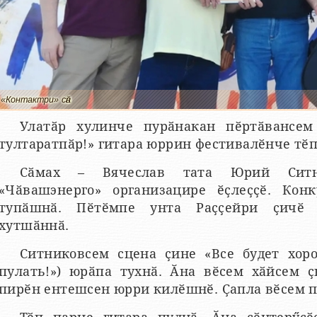
«Контактри» сӑн
Улатӑр хулинче пурӑнакан пӗртӑвансем
тултаратпӑр!» гитара юррин фестивалӗнче тӗп
Сӑмах – Вячеслав тата Юрий Ситн
«Чӑвашэнерго» организацире ӗҫлеҫҫӗ. Конк
тупӑшнӑ. Пӗтӗмпе унта Раҫҫейри ҫичӗ 
хутшӑннӑ.
Ситниковсем сцена ҫине «Все будет хоро
пулать!») юрӑпа тухнӑ. Ӑна вӗсем хӑйсем 
пирӗн ентешсен юрри килӗшнӗ. Ҫапла вӗсем 