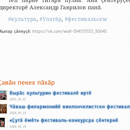
Тӗп парне гитара пулнӑ. Ӑна ҫӗнтерӳҫӗ
директорӗ Александр Гаврилов панӑ.
#культура
,
#Улатӑр
,
#фестивальсем
Хыпар ҫӑлкуҫӗ:
https://vk.com/wall-194537172_30041
Ҫавӑн пекех пӑхӑр
Вырӑс культурин фестивалӗ иртӗ
2025, 07, 21
Чӑваш филармонийӗ виолончелистсен фестивалӗ
2026, 05, 21
«Ҫутӑ ӗмӗт» фестиваль‑конкурсра ҫӗнтернӗ
2026, 05, 25