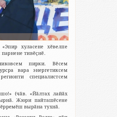
 «Эпир хуласене хӗвелпе
 парнене тивӗҫнӗ.
иковсем пирки. Вӗсем
урсра вара энергетиксем
регионти специалистсем
шо!» (чӑв. «Йӑлтах лайӑх
ҫырнӑ. Жюри пайташӗсене
пӗрремӗш вырӑна тухнӑ.