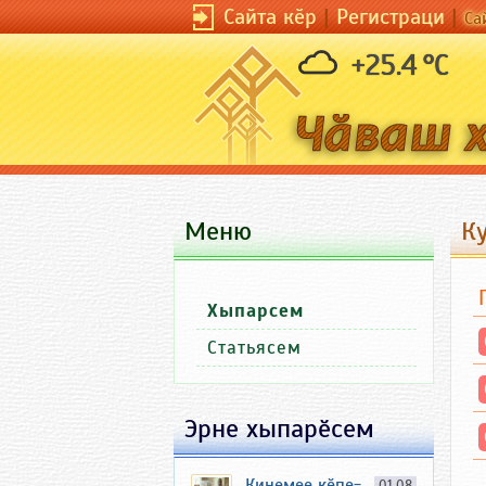
Сайта кӗр
|
Регистраци
|
Са
+25.4 °C
Меню
К
Хыпарсем
Статьясем
Эрне хыпарӗсем
Кинемее кӗпе-