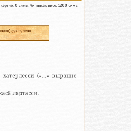
 кӗртнӗ:
0
симв. Чи пысӑк виҫе:
1200
симв.
адка) ҫук пулсан
 хатӗрлесси («...» вырӑнне
 каҫӑ лартасси.