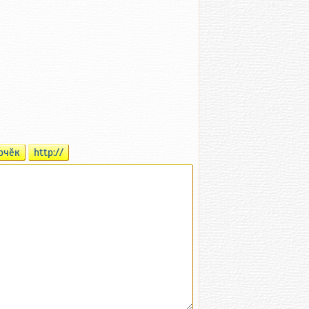
рчӗк
http://