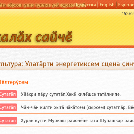
По-русски
English
Espera
йта кӗрсен унпа туллин усӑ курма пулӗ
Пӗчче
ультура: Улатӑрти энергетиксем сцена ҫи
Пӗлтерӳсем
Сутатӑп
Уйăхри пăру сутатăп.Хакĕ килĕшсе татăлнипе.
Сутатӑп
Чăн-чăн килти хытă чăкăтсем (сырсем) сутатпăр. Вĕсе
Сутатӑп
Хурăн вутти Муркаш районĕпе тата Шупашкар районĕнч