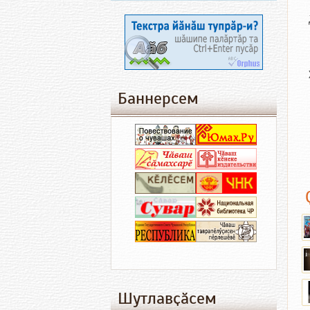
Баннерсем
Шутлавҫӑсем