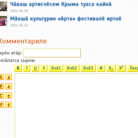
Чӑваш артисчӗсем Крыма тухса кайнӑ
2026, 06, 09
Мӑкшӑ культурин «Арта» фестивалӗ иртнӗ
2026, 06, 22
Комментариле
ирӗн ятӑp:
нлӑлатса ҫырни:
2
B
T
U
T
Ячӗ1
Ячӗ2
Ячӗ3
#
X
X
Ӳке
2