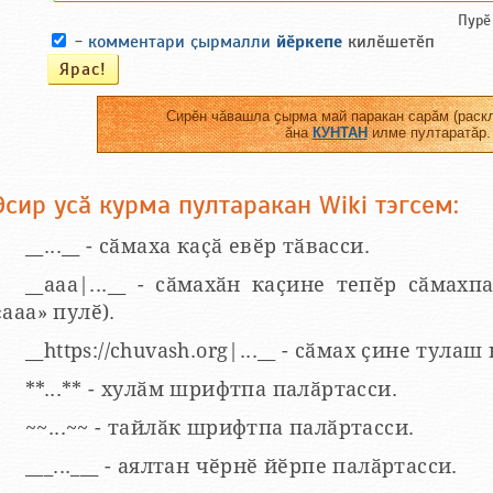
Пурӗ
-
комментари ҫырмалли
йӗркепе
килӗшетӗп
Сирӗн чӑвашла ҫырма май паракан сарӑм (раскл
ӑна
КУНТАН
илме пултаратӑр.
Эсир усӑ курма пултаракан Wiki тэгсем:
__...__ - сӑмаха каҫӑ евӗр тӑвасси.
__aaa|...__ - сӑмахӑн каҫине тепӗр сӑмахпа
«ааа» пулӗ).
__https://chuvash.org|...__ - сӑмах ҫине тулаш
**...** - хулӑм шрифтпа палӑртасси.
~~...~~ - тайлӑк шрифтпа палӑртасси.
___...___ - аялтан чӗрнӗ йӗрпе палӑртасси.