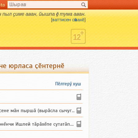
nto
н пыл ҫиме аван, йышпа ӗҫ тума аван.
[
ваттисен сӑмахӗ
]
нче юрласа ҫӗнтернӗ
Пӗлтерӳ хуш
не мăн пыршă (вырăсла сычуг) ...
и Ишлей тăрăхĕпе сутатăп. Ха...