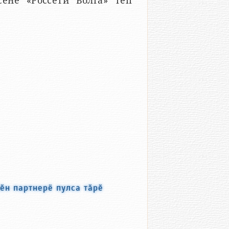
сене «Россети Волга» тӗп
н партнерё пулса тӑрӗ