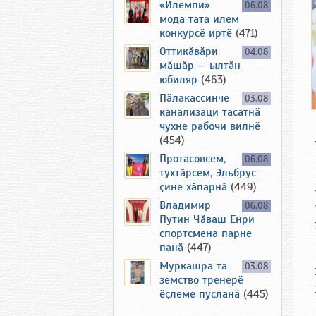
«Илемпи»
06.08
мода тата илем
конкурсӗ иртӗ
(471)
Оттикӑвӑри
04.08
мӑшӑр — ылтӑн
юбиляр
(463)
Пӑлакассинче
03.08
канализаци тасатнӑ
чухне рабочи вилнӗ
(454)
Протасовсем,
06.08
тухтӑрсем, Эльбрус
ҫине хӑпарнӑ
(449)
Владимир
06.08
Путин Чӑваш Енри
спортсмена парне
панӑ
(447)
Муркашра та
03.08
земство тренерӗ
ӗҫлеме пуҫланӑ
(445)