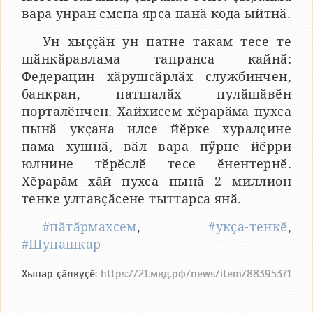
вара унран смспа ярса панӑ кода ыйтнӑ.
Ун хыҫҫӑн ун патне такам тесе те
шӑнкӑравлама тапранса кайнӑ:
Федерацин хӑрушсӑрлӑх службинчен,
банкран, патшалӑх пулӑшӑвӗн
порталӗнчен. Хайхисем хӗрарӑма пухса
пынӑ укҫана илсе йӗрке хуралҫине
пама хушнӑ, вӑл вара пӳрне йӗрри
юлнине тӗрӗслӗ тесе ӗнентернӗ.
Хӗрарӑм хӑй пухса пынӑ 2 миллион
тенке ултавҫӑсене тыттарса янӑ.
#пӑтӑрмахсем
,
#укҫа-тенкӗ
,
#Шупашкар
Хыпар ҫӑлкуҫӗ:
https://21.мвд.рф/news/item/88395371