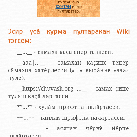
пулсан ӑна
КУНТАН
илме
пултаратӑр.
Эсир усӑ курма пултаракан Wiki
тэгсем:
__...__ - сӑмаха каҫӑ евӗр тӑвасси.
__aaa|...__ - сӑмахӑн каҫине тепӗр
сӑмахпа хатӗрлесси («...» вырӑнне «ааа»
пулӗ).
__https://chuvash.org|...__ - сӑмах ҫине
тулаш каҫӑ лартасси.
**...** - хулӑм шрифтпа палӑртасси.
~~...~~ - тайлӑк шрифтпа палӑртасси.
___...___ - аялтан чӗрнӗ йӗрпе
палӑртасси.