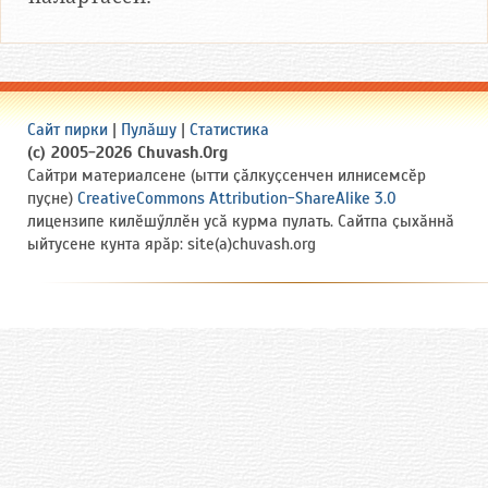
Сайт пирки
|
Пулӑшу
|
Статистика
(c) 2005-2026 Chuvash.Org
Сайтри материалсене (ытти ҫӑлкуҫсенчен илнисемсӗр
пуҫне)
CreativeCommons Attribution-ShareAlike 3.0
лицензипе килӗшӳллӗн усӑ курма пулать. Сайтпа ҫыхӑннӑ
ыйтусене кунта ярӑр: site(a)chuvash.org