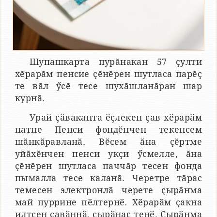
Шупашкарта пурӑнакан 57 ҫулти
хӗрарӑм пенсие ҫӗнӗрен шутласа парӗҫ
те вӑл ӳсӗ тесе шухӑшланӑран шар
курнӑ.
Урай ҫӑваканта ӗҫлекен ҫав хӗрарӑм
патне Пенси фондӗнчен текенсем
шӑнкӑравланӑ. Вӗсем ӑна ҫӗртме
уйӑхӗнчен пенси укҫи ӳсмелле, ӑна
ҫӗнӗрен шутласа паччӑр тесен фонда
пымалла тесе каланӑ. Черетре тӑрас
темесен электронлӑ черете ҫырӑнма
май пуррине пӗлтернӗ. Хӗрарӑм ҫакна
илтсен савӑннӑ, ҫырӑнас тенӗ. Ҫырӑнма