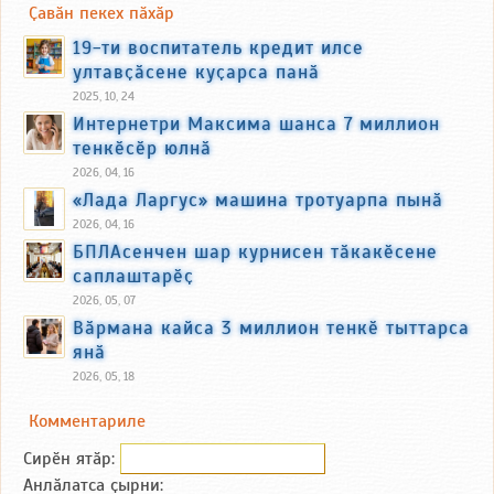
Ҫавӑн пекех пӑхӑр
19-ти воспитатель кредит илсе
ултавҫӑсене куҫарса панӑ
2025, 10, 24
Интернетри Максима шанса 7 миллион
тенкӗсӗр юлнӑ
2026, 04, 16
«Лада Ларгус» машина тротуарпа пынӑ
2026, 04, 16
БПЛАсенчен шар курнисен тӑкакӗсене
саплаштарӗҫ
2026, 05, 07
Вӑрмана кайса 3 миллион тенкӗ тыттарса
янӑ
2026, 05, 18
Комментариле
Сирӗн ятӑp:
Анлӑлатса ҫырни: