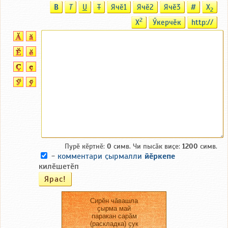
B
T
U
T
Ячӗ1
Ячӗ2
Ячӗ3
#
X
2
2
X
Ӳкерчӗк
http://
Пурӗ кӗртнӗ:
0
симв. Чи пысӑк виҫе:
1200
симв.
-
комментари ҫырмалли
йӗркепе
килӗшетӗп
Сирӗн чӑвашла
ҫырма май
паракан сарӑм
(раскладка) ҫук