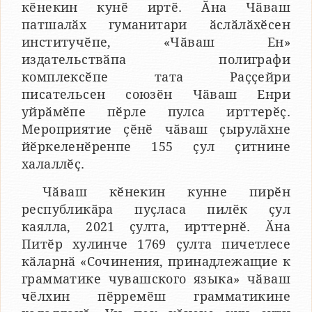
кӗнекин кунӗ иртӗ. Ӑна Чӑваш
патшалӑх гуманитари ӑслӑлӑхӗсен
институчӗпе, «Чӑваш Ен»
издательствӑпа полиграфи
комплексӗпе тата Раҫҫейри
писательсен союзӗн Чӑваш Енри
уйрӑмӗпе пӗрле пулса ирттерӗҫ.
Мероприятие ҫӗнӗ чӑваш ҫырулӑхне
йӗркеленӗренпе 155 ҫул ҫитнине
халаллӗҫ.
Чӑваш кӗнекин кунне пирӗн
республикӑра пуҫласа пилӗк ҫул
каялла, 2021 ҫулта, ирттернӗ. Ӑна
Питӗр хулинче 1769 ҫулта пичетлесе
кӑларнӑ «Сочинения, принадлежащие к
грамматике чувашского языка» чӑваш
чӗлхин пӗрремӗш грамматикине