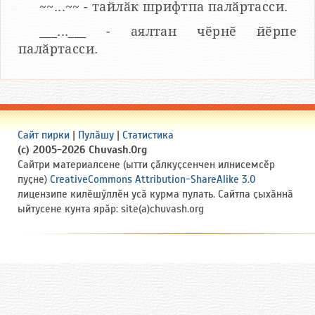
~~...~~ - тайлӑк шрифтпа палӑртасси.
___...___ - аялтан чӗрнӗ йӗрпе
палӑртасси.
Сайт пирки
|
Пулӑшу
|
Статистика
(c) 2005-2026 Chuvash.Org
Сайтри материалсене (ытти ҫӑлкуҫсенчен илнисемсӗр
пуҫне)
CreativeCommons Attribution-ShareAlike 3.0
лицензипе килӗшӳллӗн усӑ курма пулать. Сайтпа ҫыхӑннӑ
ыйтусене кунта ярӑр: site(a)chuvash.org