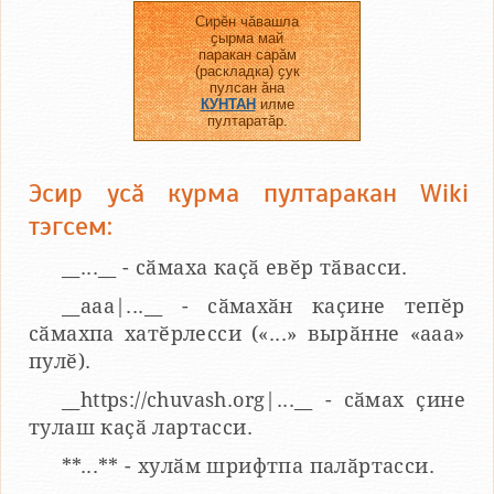
Сирӗн чӑвашла
ҫырма май
паракан сарӑм
(раскладка) ҫук
пулсан ӑна
КУНТАН
илме
пултаратӑр.
Эсир усӑ курма пултаракан Wiki
тэгсем:
__...__ - сӑмаха каҫӑ евӗр тӑвасси.
__aaa|...__ - сӑмахӑн каҫине тепӗр
сӑмахпа хатӗрлесси («...» вырӑнне «ааа»
пулӗ).
__https://chuvash.org|...__ - сӑмах ҫине
тулаш каҫӑ лартасси.
**...** - хулӑм шрифтпа палӑртасси.