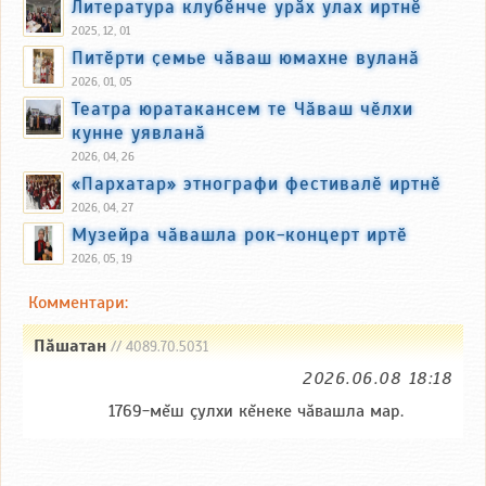
Литература клубӗнче урӑх улах иртнӗ
2025, 12, 01
Питӗрти ҫемье чӑваш юмахне вуланӑ
2026, 01, 05
Театра юратакансем те Чӑваш чӗлхи
кунне уявланӑ
2026, 04, 26
«Пархатар» этнографи фестивалӗ иртнӗ
2026, 04, 27
Музейра чӑвашла рок-концерт иртӗ
2026, 05, 19
Комментари:
Пăшатан
// 4089.70.5031
2026.06.08 18:18
1769-мĕш çулхи кĕнеке чăвашла мар.