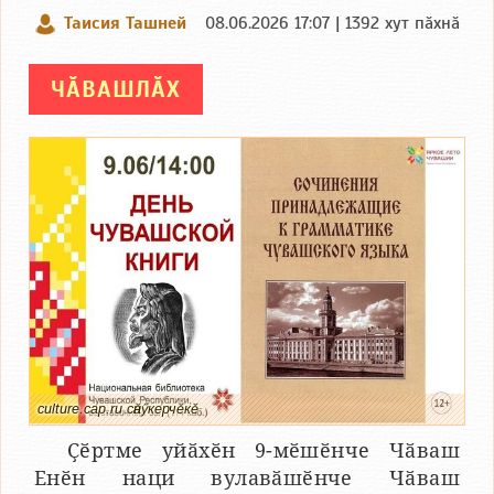
Таисия Ташней
08.06.2026 17:07 | 1392 хут пӑхнӑ
ЧӐВАШЛӐХ
culture.cap.ru сӑнӳкерчӗкӗ
Ҫӗртме уйӑхӗн 9-мӗшӗнче Чӑваш
Енӗн наци вулавӑшӗнче Чӑваш