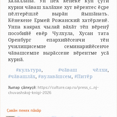
халалланӑ. Ун пек кӗнеке кун ҫути
курни чӑваш халӑхне хут вӗрентес ӗҫре
пӗлтерӗшлӗ вырӑн йышӑнать.
Кӗнекене Ермей Рожанский хатӗрленӗ.
Унпа каярах чылай вӑхӑт тӗп вӗренӳ
пособийӗ евӗр Чулхула, Хусан тата
Оренбург епархийӗсенчи тӗн
училищисемпе семинарийӗсенче
чӑвашсемпе вырӑссене вӗрентме усӑ
курнӑ.
#культура
,
#чӑваш чӗлхи
,
#чӑвашлӑх
,
#вулавӑшсем
,
#Питӗр
Хыпар ҫӑлкуҫӗ:
https://culture.cap.ru/press_c...nj-
chuvashskoj-knigi-2026
Ҫавӑн пекех пӑхӑр