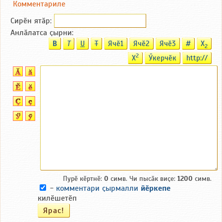
Комментариле
Сирӗн ятӑp:
Анлӑлатса ҫырни:
B
T
U
T
Ячӗ1
Ячӗ2
Ячӗ3
#
X
2
2
X
Ӳкерчӗк
http://
Пурӗ кӗртнӗ:
0
симв. Чи пысӑк виҫе:
1200
симв.
-
комментари ҫырмалли
йӗркепе
килӗшетӗп