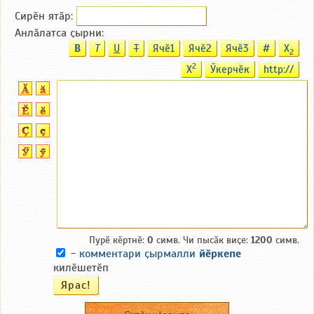
Сирӗн ятӑp:
Анлӑлатса ҫырни:
B
T
U
T
Ячӗ1
Ячӗ2
Ячӗ3
#
X
2
2
X
Ӳкерчӗк
http://
Пурӗ кӗртнӗ:
0
симв. Чи пысӑк виҫе:
1200
симв.
-
комментари ҫырмалли
йӗркепе
килӗшетӗп