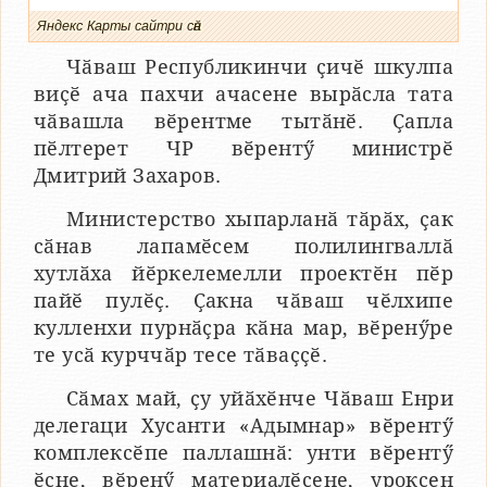
Яндекс Карты сайтри сӑн
Чӑваш Республикинчи ҫичӗ шкулпа
виҫӗ ача пахчи ачасене вырӑсла тата
чӑвашла вӗрентме тытӑнӗ. Ҫапла
пӗлтерет ЧР вӗрентӳ министрӗ
Дмитрий Захаров.
Министерство хыпарланӑ тӑрӑх, ҫак
сӑнав лапамӗсем полилингваллӑ
хутлӑха йӗркелемелли проектӗн пӗр
пайӗ пулӗҫ. Ҫакна чӑваш чӗлхипе
кулленхи пурнӑҫра кӑна мар, вӗренӳре
те усӑ курччӑр тесе тӑваҫҫӗ.
Сӑмах май, ҫу уйӑхӗнче Чӑваш Енри
делегаци Хусанти «Адымнар» вӗрентӳ
комплексӗпе паллашнӑ: унти вӗрентӳ
ӗҫне, вӗренӳ материалӗсене, уроксен