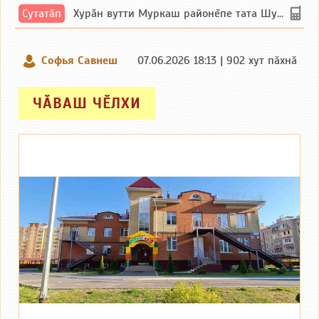
Сутатӑп
Хурăн вутти Муркаш районĕпе тата Шупашкар районĕнчи Ишлей тăрăхĕпе сутатăп. Ха...
Софья Савнеш
07.06.2026 18:13 | 902 хут пӑхнӑ
ЧӐВАШ ЧӖЛХИ