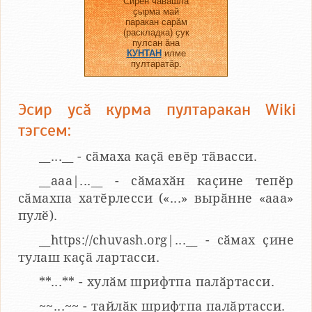
Сирӗн чӑвашла
ҫырма май
паракан сарӑм
(раскладка) ҫук
пулсан ӑна
КУНТАН
илме
пултаратӑр.
Эсир усӑ курма пултаракан Wiki
тэгсем:
__...__ - сӑмаха каҫӑ евӗр тӑвасси.
__aaa|...__ - сӑмахӑн каҫине тепӗр
сӑмахпа хатӗрлесси («...» вырӑнне «ааа»
пулӗ).
__https://chuvash.org|...__ - сӑмах ҫине
тулаш каҫӑ лартасси.
**...** - хулӑм шрифтпа палӑртасси.
~~...~~ - тайлӑк шрифтпа палӑртасси.