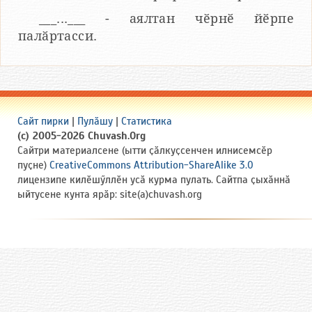
___...___ - аялтан чӗрнӗ йӗрпе
палӑртасси.
Сайт пирки
|
Пулӑшу
|
Статистика
(c) 2005-2026 Chuvash.Org
Сайтри материалсене (ытти ҫӑлкуҫсенчен илнисемсӗр
пуҫне)
CreativeCommons Attribution-ShareAlike 3.0
лицензипе килӗшӳллӗн усӑ курма пулать. Сайтпа ҫыхӑннӑ
ыйтусене кунта ярӑр: site(a)chuvash.org