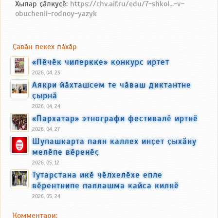
Хыпар ҫӑлкуҫӗ:
https://chv.aif.ru/edu/7-shkol...-v-
obuchenii-rodnoy-yazyk
Ҫавӑн пекех пӑхӑр
«Пӗчӗк чиперкке» конкурс иртет
2026, 04, 23
Аякри йӑхташсем те чӑваш диктантне
ҫырнӑ
2026, 04, 24
«Пархатар» этнографи фестивалӗ иртнӗ
2026, 04, 27
Шупашкарта паян каллех инҫет ҫыхӑну
мелӗпе вӗренӗҫ
2026, 05, 12
Тутарстана икӗ чӗлхелӗхе епле
вӗрентнипе паллашма кайса килнӗ
2026, 05, 24
Комментари: