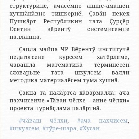
структурине, ачасемпе ашшӗ-амӑшӗн
хутшӑнӑвне тишкернӗ. Ҫавӑн пекех
Пушкӑрт Республикин тата Ҫурҫӗр
Осетин вӗрентӳ системисемпе
паллашнӑ.
Ҫапла майпа ЧР Вӗрентӳ институчӗ
педагогсене курссем хатӗрлеме,
чӑвашла математика терминӗсен
словарьне тата шкулсем валли
методика материалӗсем тума хушнӑ.
Ҫакна та палӑртса хӑвармалла: ача
пахчисенче «Тӑван чӗлхе – анне чӗлхи»
проекта пурнӑҫлама палӑртнӑ.
#чӑваш чӗлхи
,
#ача пахчисем
,
#шкулсем
,
#тӳре-шара
,
#Хусан