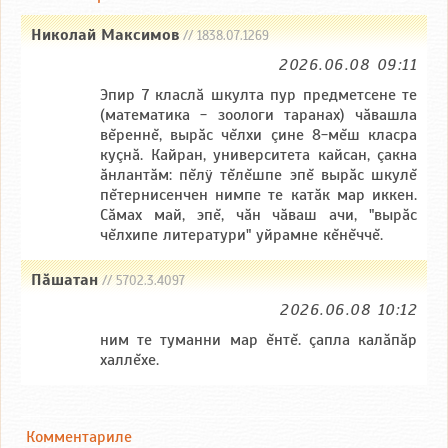
Николай Максимов
// 1838.07.1269
2026.06.08 09:11
Эпир 7 класлă шкулта пур предметсене те
(математика - зоологи таранах) чăвашла
вĕреннĕ, вырăс чĕлхи çине 8-мĕш класра
куçнă. Кайран, университета кайсан, çакна
ăнлантăм: пĕлÿ тĕлĕшпе эпĕ вырăс шкулĕ
пĕтернисенчен нимпе те катăк мар иккен.
Сăмах май, эпĕ, чăн чăваш ачи, "вырăс
чĕлхипе литератури" уйрамне кĕнĕччĕ.
Пăшатан
// 5702.3.4097
2026.06.08 10:12
ним те туманни мар ĕнтĕ. çапла калăпăр
халлĕхе.
Комментариле