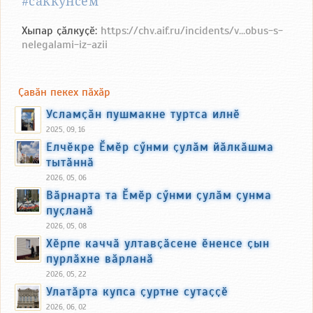
#саккунсем
Хыпар ҫӑлкуҫӗ:
https://chv.aif.ru/incidents/v...obus-s-
nelegalami-iz-azii
Ҫавӑн пекех пӑхӑр
Усламҫӑн пушмакне туртса илнӗ
2025, 09, 16
Елчӗкре Ӗмӗр сӳнми ҫулӑм йӑлкӑшма
тытӑннӑ
2026, 05, 06
Вӑрнарта та Ӗмӗр сӳнми ҫулӑм ҫунма
пуҫланӑ
2026, 05, 08
Хӗрпе каччӑ ултавҫӑсене ӗненсе ҫын
пурлӑхне вӑрланӑ
2026, 05, 22
Улатӑрта купса ҫуртне сутаҫҫӗ
2026, 06, 02