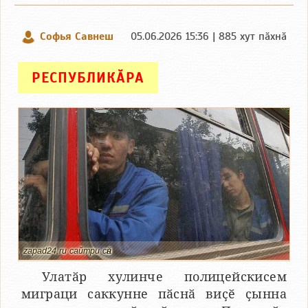
Софья Савнеш
05.06.2026 15:36 | 885 хут пӑхнӑ
РЕСПУБЛИКӐРА
zapad24.ru сайтри сӑн
Улатӑр хулинче полицейскисем
миграци саккунне пӑснӑ виҫӗ ҫынна