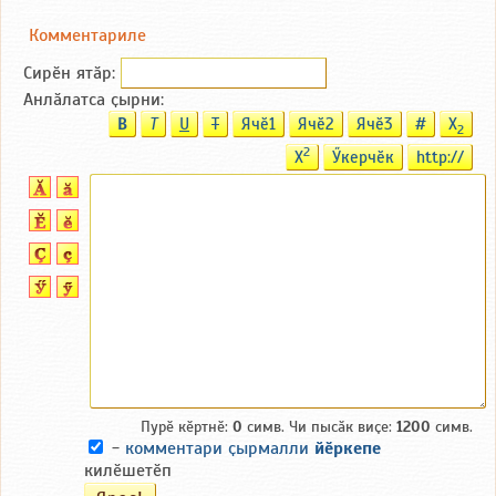
Комментариле
Сирӗн ятӑp:
Анлӑлатса ҫырни:
B
T
U
T
Ячӗ1
Ячӗ2
Ячӗ3
#
X
2
2
X
Ӳкерчӗк
http://
Пурӗ кӗртнӗ:
0
симв. Чи пысӑк виҫе:
1200
симв.
-
комментари ҫырмалли
йӗркепе
килӗшетӗп