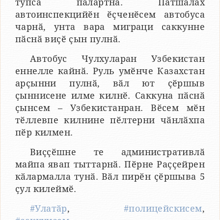
тупса палӑртнӑ. Патшалӑх
автоинспекцийӗн ӗҫченӗсем автобуса
чарнӑ, унта вара миграци саккунне
пӑснӑ виҫӗ ҫын пулнӑ.
Автобус Чулхуларан Узбекистан
еннелле кайнӑ. Руль умӗнче Казахстан
арҫынни пулнӑ, вӑл ют ҫӗршыв
ҫыннисене илме килнӗ. Саккуна пӑснӑ
ҫынсем – Узбекистанран. Вӗсем мӗн
тӗллевпе килнине пӗлтерни чӑнлӑхпа
пӗр килмен.
Виҫҫӗшне те административлӑ
майпа явап тыттарнӑ. Пӗрне Раҫҫейрен
кӑлармалла тунӑ. Вӑл пирӗн ҫӗршыва 5
ҫул килеймӗ.
#Улатӑр
,
#полицейскисем
,