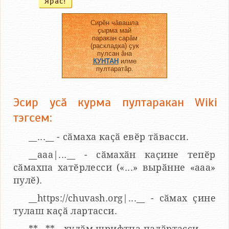
Сирӗн чӑвашла
ҫырма май
паракан сарӑм
(раскладка) ҫук
пулсан ӑна
КУНТАН
илме
пултаратӑр.
Эсир усӑ курма пултаракан Wiki
тэгсем:
__...__ - сӑмаха каҫӑ евӗр тӑвасси.
__aaa|...__ - сӑмахӑн каҫине тепӗр
сӑмахпа хатӗрлесси («...» вырӑнне «ааа»
пулӗ).
__https://chuvash.org|...__ - сӑмах ҫине
тулаш каҫӑ лартасси.
**...** - хулӑм шрифтпа палӑртасси.