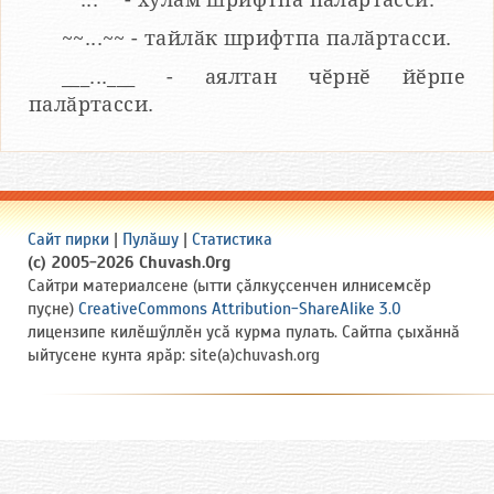
~~...~~ - тайлӑк шрифтпа палӑртасси.
___...___ - аялтан чӗрнӗ йӗрпе
палӑртасси.
Сайт пирки
|
Пулӑшу
|
Статистика
(c) 2005-2026 Chuvash.Org
Сайтри материалсене (ытти ҫӑлкуҫсенчен илнисемсӗр
пуҫне)
CreativeCommons Attribution-ShareAlike 3.0
лицензипе килӗшӳллӗн усӑ курма пулать. Сайтпа ҫыхӑннӑ
ыйтусене кунта ярӑр: site(a)chuvash.org