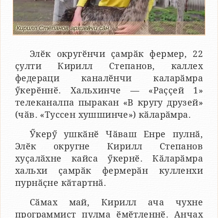
Кирилл Степанов архивӗнчи сӑн
Элӗк округӗнчи ҫамрӑк фермер, 22
ҫулти Кирилл Степанов, каллех
федераци каналӗнчи каларӑмра
ӳкерӗннӗ. Хальхинче — «Раҫҫей 1»
телеканалпа пыракан «В кругу друзей»
(чӑв. «Туссен хушшинче») кӑларӑмра.
Ӳкерӳ ушкӑнӗ Чӑваш Енре пулнӑ,
Элӗк округне Кирилл Степанов
хуҫалӑхне кайса ӳкернӗ. Кӑларӑмра
хальхи ҫамрӑк фермерӑн кулленхи
пурнӑҫне кӑтартнӑ.
Сӑмах май, Кирилл ача чухне
программист пулма ӗмӗтленнӗ. Анчах