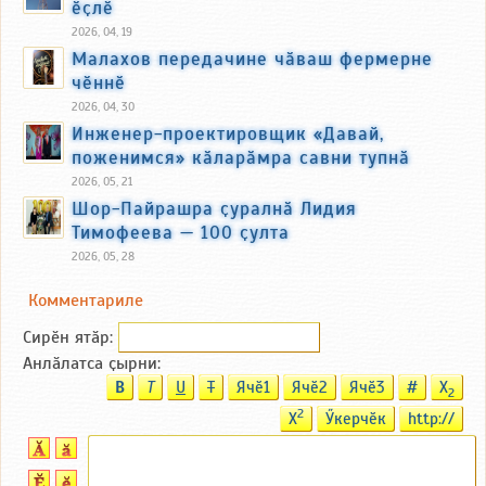
ӗҫлӗ
2026, 04, 19
Малахов передачине чӑваш фермерне
чӗннӗ
2026, 04, 30
Инженер-проектировщик «Давай,
поженимся» кӑларӑмра савни тупнӑ
2026, 05, 21
Шор-Пайрашра ҫуралнӑ Лидия
Тимофеева — 100 ҫулта
2026, 05, 28
Комментариле
Сирӗн ятӑp:
Анлӑлатса ҫырни:
B
T
U
T
Ячӗ1
Ячӗ2
Ячӗ3
#
X
2
2
X
Ӳкерчӗк
http://