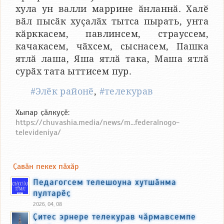
хула ун валли маррине ӑнланнӑ. Халӗ
вӑл пысӑк хуҫалӑх тытса пырать, унта
кӑрккасем, павлинсем, страуссем,
качакасем, чӑхсем, сыснасем, Пашка
ятлӑ лаша, Яша ятлӑ така, Маша ятлӑ
сурӑх тата ыттисем пур.
#Элӗк районӗ
,
#телекурав
Хыпар ҫӑлкуҫӗ:
https://chuvashia.media/news/m...federalnogo-
televideniya/
Ҫавӑн пекех пӑхӑр
Педагогсем телешоуна хутшӑнма
пултарӗҫ
2026, 04, 08
Ҫитес эрнере телекурав чӑрмавсемпе