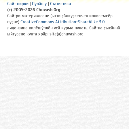
Сайт пирки
|
Пулӑшу
|
Статистика
(c) 2005-2026 Chuvash.Org
Сайтри материалсене (ытти ҫӑлкуҫсенчен илнисемсӗр
пуҫне)
CreativeCommons Attribution-ShareAlike 3.0
лицензипе килӗшӳллӗн усӑ курма пулать. Сайтпа ҫыхӑннӑ
ыйтусене кунта ярӑр: site(a)chuvash.org