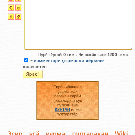
Пурӗ кӗртнӗ:
0
симв. Чи пысӑк виҫе:
1200
симв.
-
комментари ҫырмалли
йӗркепе
килӗшетӗп
Сирӗн чӑвашла
ҫырма май
паракан сарӑм
(раскладка) ҫук
пулсан ӑна
КУНТАН
илме
пултаратӑр.
Эсир усӑ курма пултаракан Wiki