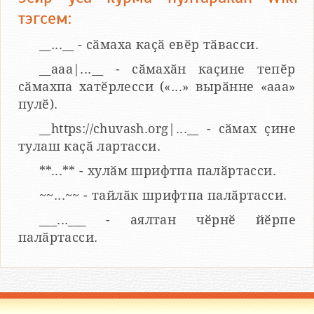
тэгсем:
__...__ - сӑмаха каҫӑ евӗр тӑвасси.
__aaa|...__ - сӑмахӑн каҫине тепӗр
сӑмахпа хатӗрлесси («...» вырӑнне «ааа»
пулӗ).
__https://chuvash.org|...__ - сӑмах ҫине
тулаш каҫӑ лартасси.
**...** - хулӑм шрифтпа палӑртасси.
~~...~~ - тайлӑк шрифтпа палӑртасси.
___...___ - аялтан чӗрнӗ йӗрпе
палӑртасси.