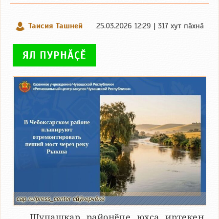
Таисия Ташней
25.03.2026 12:29 | 317 хут пӑхнӑ
ЯЛ ПУРНӐҪӖ
cap.ru/press_center сӑнӳкерчӗкӗ
Шупашкар районӗпе юхса иртекен