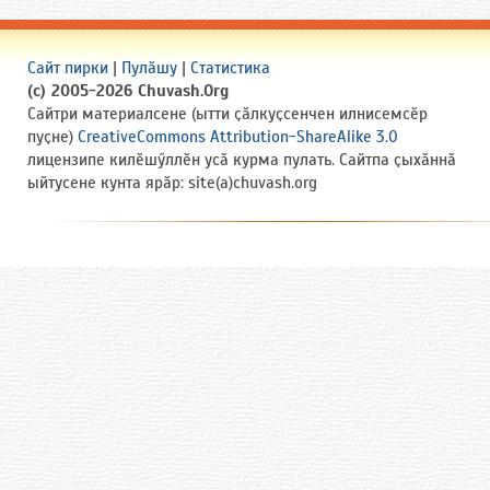
Сайт пирки
|
Пулӑшу
|
Статистика
(c) 2005-2026 Chuvash.Org
Сайтри материалсене (ытти ҫӑлкуҫсенчен илнисемсӗр
пуҫне)
CreativeCommons Attribution-ShareAlike 3.0
лицензипе килӗшӳллӗн усӑ курма пулать. Сайтпа ҫыхӑннӑ
ыйтусене кунта ярӑр: site(a)chuvash.org