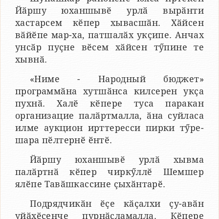
Йӑршу юханшывӗ урлӑ вырӑнти
хастарсем кӗпер хывасшӑн. Хӑйсен
вӑйӗпе мар-ха, патшалӑх укҫипе. Анчах
унсӑр пуҫне вӗсем хӑйсен тӳпине те
хывнӑ.
«Ниме - Народный бюджет»
программӑна хутшӑнса килсерен укҫа
пухнӑ. Халӗ кӗпере туса паракан
организацие палӑртмалла, ӑна суйласа
илме аукцион ирттересси пирки тӳре-
шара пӗлтернӗ ӗнтӗ.
Йӑршу юханшывӗ урлӑ хывма
палӑртнӑ кӗпер чиркӳллӗ Шемшер
ялӗпе Тавӑшкассине ҫыхӑнтарӗ.
Подрядчикӑн ӗҫе кӑҫалхи ҫу-авӑн
уйӑхӗсенче пурнӑҫламалла. Кӗпере