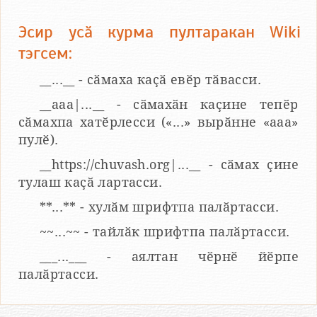
Эсир усӑ курма пултаракан Wiki
тэгсем:
__...__ - сӑмаха каҫӑ евӗр тӑвасси.
__aaa|...__ - сӑмахӑн каҫине тепӗр
сӑмахпа хатӗрлесси («...» вырӑнне «ааа»
пулӗ).
__https://chuvash.org|...__ - сӑмах ҫине
тулаш каҫӑ лартасси.
**...** - хулӑм шрифтпа палӑртасси.
~~...~~ - тайлӑк шрифтпа палӑртасси.
___...___ - аялтан чӗрнӗ йӗрпе
палӑртасси.