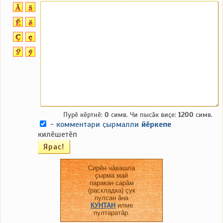
Пурӗ кӗртнӗ:
0
симв. Чи пысӑк виҫе:
1200
симв.
-
комментари ҫырмалли
йӗркепе
килӗшетӗп
Сирӗн чӑвашла
ҫырма май
паракан сарӑм
(раскладка) ҫук
пулсан ӑна
КУНТАН
илме
пултаратӑр.