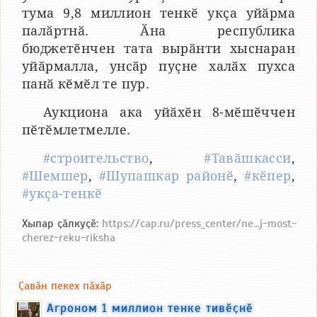
тума 9,8 миллион тенкӗ укҫа уйӑрма
палӑртнӑ. Ӑна республика
бюджетӗнчен тата вырӑнти хыснаран
уйӑрмалла, унсӑр пуҫне халӑх пухса
панӑ кӗмӗл те пур.
Аукциона ака уйӑхӗн 8-мӗшӗччен
пӗтӗмлетмелле.
#строительство
,
#Тавӑшкасси
,
#Шемшер
,
#Шупашкар районӗ
,
#кӗпер
,
#укҫа-тенкӗ
Хыпар ҫӑлкуҫӗ:
https://cap.ru/press_center/ne...j-most-
cherez-reku-riksha
Ҫавӑн пекех пӑхӑр
Агроном 1 миллион тенке тивӗҫнӗ