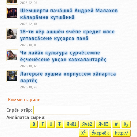
2025, 12, 04
Шемшерти пачӑшкӑ Андрей Малахов
кӑларӑмне хутшӑннӑ
2025, 12, 10
18-ти хӗр ашшӗн ячӗпе кредит илсе
ултавҫӑсене куҫарса панӑ
2026, 01, 11
Чи лайӑх культура ҫурчӗсемпе
ӗҫченӗсене укҫан хавхалантарӗҫ
2026, 01, 12
Лагерьте хушма корпуссем хӑпартса
лартӗҫ
2026, 01, 28
Комментариле
Сирӗн ятӑp:
Анлӑлатса ҫырни:
B
T
U
T
Ячӗ1
Ячӗ2
Ячӗ3
#
X
2
2
X
Ӳкерчӗк
http://