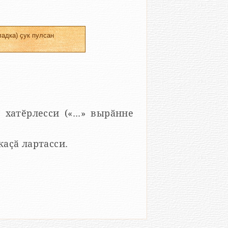
адка) ҫук пулсан
 хатӗрлесси («...» вырӑнне
 каҫӑ лартасси.