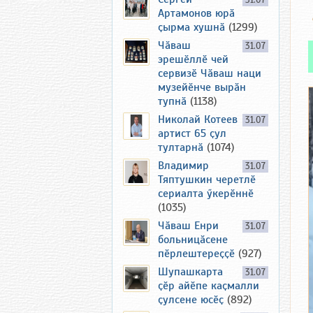
31.07
Артамонов юрӑ
ҫырма хушнӑ
(1299)
Чӑваш
31.07
эрешӗллӗ чей
сервизӗ Чӑваш наци
музейӗнче вырӑн
тупнӑ
(1138)
Николай Котеев
31.07
артист 65 ҫул
тултарнӑ
(1074)
Владимир
31.07
Тяптушкин черетлӗ
сериалта ӳкерӗннӗ
(1035)
Чӑваш Енри
31.07
больницӑсене
пӗрлештереҫҫӗ
(927)
Шупашкарта
31.07
ҫӗр айӗпе каҫмалли
ҫулсене юсӗҫ
(892)