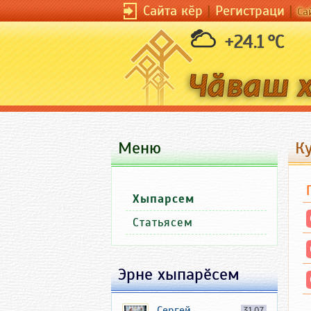
Сайта кӗр
|
Регистраци
|
Са
+24.1 °C
Меню
Ку
Хыпарсем
Статьясем
Эрне хыпарӗсем
Сергей