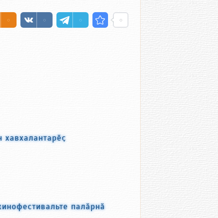
н хавхалантарӗҫ
кинофестивальте палӑрнӑ