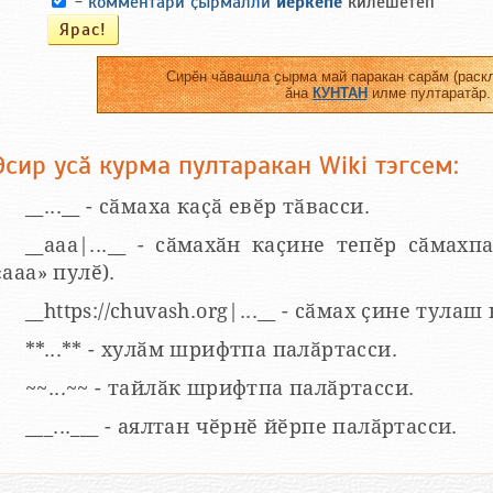
-
комментари ҫырмалли
йӗркепе
килӗшетӗп
Сирӗн чӑвашла ҫырма май паракан сарӑм (раскл
ӑна
КУНТАН
илме пултаратӑр.
Эсир усӑ курма пултаракан Wiki тэгсем:
__...__ - сӑмаха каҫӑ евӗр тӑвасси.
__aaa|...__ - сӑмахӑн каҫине тепӗр сӑмахпа
«ааа» пулӗ).
__https://chuvash.org|...__ - сӑмах ҫине тулаш
**...** - хулӑм шрифтпа палӑртасси.
~~...~~ - тайлӑк шрифтпа палӑртасси.
___...___ - аялтан чӗрнӗ йӗрпе палӑртасси.