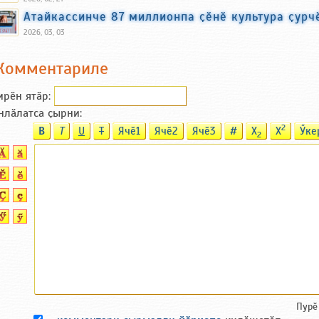
Атайкассинче 87 миллионпа ҫӗнӗ культура ҫурчӗ
2026, 03, 03
Комментариле
ирӗн ятӑp:
нлӑлатса ҫырни:
2
B
T
U
T
Ячӗ1
Ячӗ2
Ячӗ3
#
X
X
Ӳке
2
Пурӗ