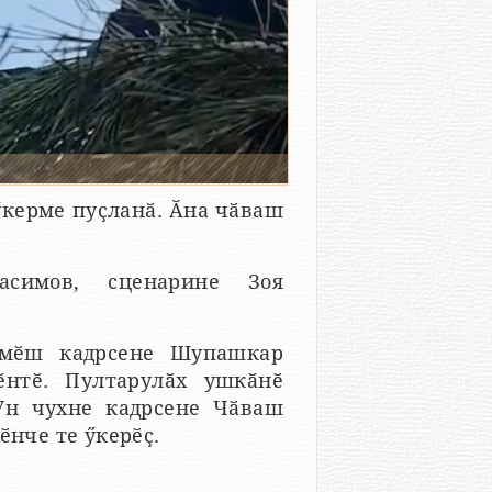
ӳкерме пуҫланӑ. Ӑна чӑваш
симов, сценарине Зоя
емӗш кадрсене Шупашкар
ӗнтӗ. Пултарулӑх ушкӑнӗ
Ун чухне кадрсене Чӑваш
ӗнче те ӳкерӗҫ.