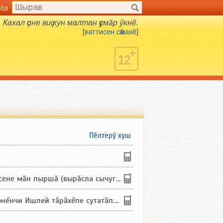
nto
Кахал ҫине виҫ кун малтан ҫумӑр ӳкнӗ.
[
ваттисен сӑмахӗ
]
Пӗлтерӳ хуш
не мăн пыршă (вырăсла сычуг) ...
и Ишлей тăрăхĕпе сутатăп. Ха...