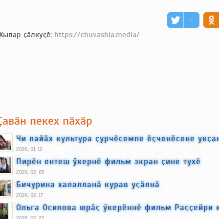
Хыпар ҫӑлкуҫӗ:
https://chuvashia.media/
Ҫавӑн пекех пӑхӑр
Чи лайӑх культура ҫурчӗсемпе ӗҫченӗсене укҫа
2026, 01, 12
Пирӗн ентеш ӳкернӗ фильм экран ҫине тухӗ
2026, 02, 03
Бичурина халалланӑ курав уҫӑлнӑ
2026, 02, 17
Ольга Осипова юрӑҫ ӳкерӗннӗ фильм Раҫҫейри 
2026, 02, 27