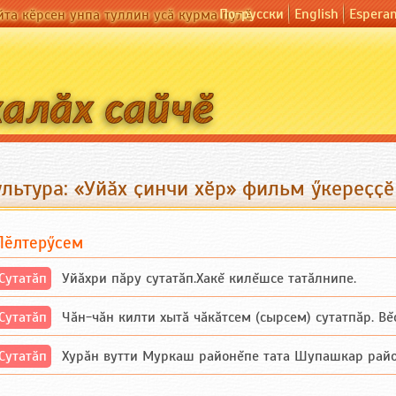
По-русски
English
Espera
йта кӗрсен унпа туллин усӑ курма пулӗ
льтура: «Уйӑх ҫинчи хӗр» фильм ӳкереҫҫӗ
Пӗлтерӳсем
Сутатӑп
Уйăхри пăру сутатăп.Хакĕ килĕшсе татăлнипе.
Сутатӑп
Чăн-чăн килти хытă чăкăтсем (сырсем) сутатпăр. Вĕсе
Сутатӑп
Хурăн вутти Муркаш районĕпе тата Шупашкар районĕнч