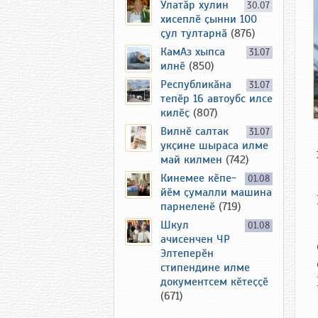
Улатӑр хулин
30.07
хисеплӗ ҫынни 100
ҫул тултарнӑ
(876)
КамАз хыпса
31.07
илнӗ
(850)
Республикӑна
31.07
тепӗр 16 автоубс илсе
килӗҫ
(807)
Вилнӗ салтак
31.07
укҫине шыраса илме
май килмен
(742)
Кинемее кӗпе-
01.08
йӗм ҫумалли машина
парнеленӗ
(719)
Шкул
01.08
ачисенчен ЧР
Элтеперӗн
стипендине илме
документсем кӗтеҫҫӗ
(671)