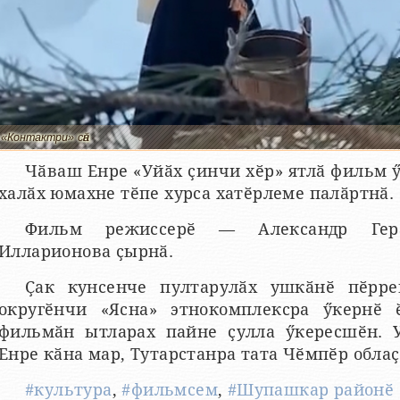
«Контактри» сӑн
Чӑваш Енре «Уйӑх ҫинчи хӗр» ятлӑ фильм 
халӑх юмахне тӗпе хурса хатӗрлеме палӑртнӑ.
Фильм режиссерӗ — Александр Гера
Илларионова ҫырнӑ.
Ҫак кунсенче пултарулӑх ушкӑнӗ пӗрр
округӗнчи «Ясна» этнокомплексра ӳкернӗ 
фильмӑн ытларах пайне ҫулла ӳкересшӗн. 
Енре кӑна мар, Тутарстанра тата Чӗмпӗр облаҫ
#культура
,
#фильмсем
,
#Шупашкар районӗ