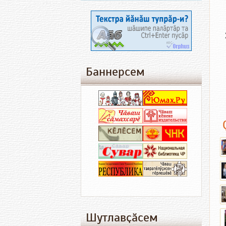
Баннерсем
Шутлавҫӑсем