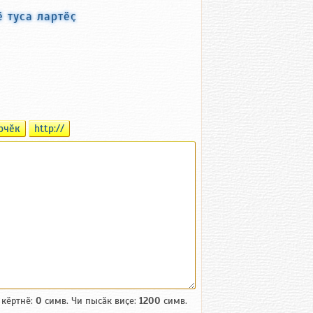
 туса лартӗҫ
рчӗк
http://
 кӗртнӗ:
0
симв. Чи пысӑк виҫе:
1200
симв.