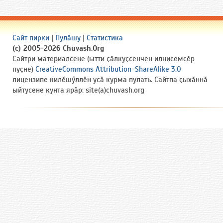
Сайт пирки
|
Пулӑшу
|
Статистика
(c) 2005-2026 Chuvash.Org
Сайтри материалсене (ытти ҫӑлкуҫсенчен илнисемсӗр
пуҫне)
CreativeCommons Attribution-ShareAlike 3.0
лицензипе килӗшӳллӗн усӑ курма пулать. Сайтпа ҫыхӑннӑ
ыйтусене кунта ярӑр: site(a)chuvash.org