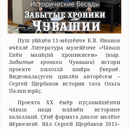
Пуш уйӑхӗн 11-мӗшӗнче К.В. Иванов
ячӗллӗ Литература музейӗнче «Чӑваш
Енӗн манӑҫнӑ хроникисем» (выр.
Забытые хроники Чувашии
) истори
проекте пилотлӑ шайра ӳкернӗ.
Видеокалаҫусен циклӗн авторӗсем –
Сергей Щербаков историк тата Ольга
Палан юрӑҫ.
Проекта ХХ ӗмӗр пуҫламӑшӗнчи
чӑваш наци юхӑмӗн историне
халалланӑ. Ҫӗнӗ формата диалог мелӗпе
йӗркеленӗ. Вӑл Сергей Щербаков 2013–