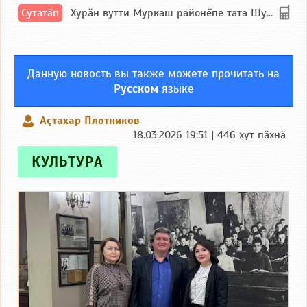
Сутатӑп
Хурăн вутти Муркаш районĕпе тата Шупашкар районĕнчи Ишлей тăрăхĕпе сутатăп. Ха...
Данную новость вы также можете прочитать на
Русском
языке
Аçтахар Плотников
18.03.2026 19:51 | 446 хут пӑхнӑ
КУЛЬТУРА