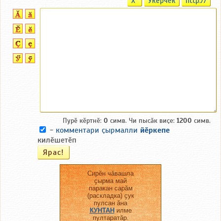
X
Ӳкерчӗк
http://
Пурӗ кӗртнӗ:
0
симв. Чи пысӑк виҫе:
1200
симв.
-
комментари ҫырмалли
йӗркепе
килӗшетӗп
Сирӗн чӑвашла
ҫырма май
паракан сарӑм
(раскладка) ҫук
пулсан ӑна
КУНТАН
илме
пултаратӑр.