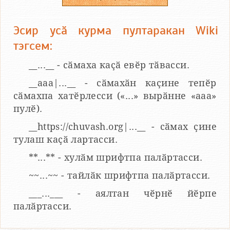
Эсир усӑ курма пултаракан Wiki
тэгсем:
__...__ - сӑмаха каҫӑ евӗр тӑвасси.
__aaa|...__ - сӑмахӑн каҫине тепӗр
сӑмахпа хатӗрлесси («...» вырӑнне «ааа»
пулӗ).
__https://chuvash.org|...__ - сӑмах ҫине
тулаш каҫӑ лартасси.
**...** - хулӑм шрифтпа палӑртасси.
~~...~~ - тайлӑк шрифтпа палӑртасси.
___...___ - аялтан чӗрнӗ йӗрпе
палӑртасси.