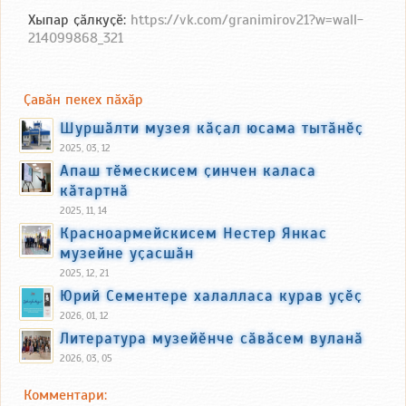
Хыпар ҫӑлкуҫӗ:
https://vk.com/granimirov21?w=wall-
214099868_321
Ҫавӑн пекех пӑхӑр
Шуршӑлти музея кӑҫал юсама тытӑнӗҫ
2025, 03, 12
Апаш тӗмескисем ҫинчен каласа
кӑтартнӑ
2025, 11, 14
Красноармейскисем Нестер Янкас
музейне уҫасшӑн
2025, 12, 21
Юрий Сементере халалласа курав уҫӗҫ
2026, 01, 12
Литература музейӗнче сӑвӑсем вуланӑ
2026, 03, 05
Комментари: