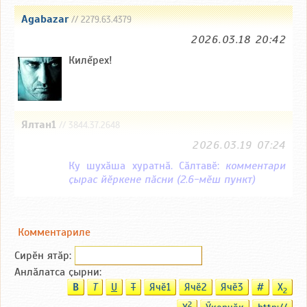
Agabazar
// 2279.63.4379
2026.03.18 20:42
Килĕрех!
Ялтан1
// 3844.37.2648
2026.03.19 07:24
Ку шухӑша хуратнӑ. Сӑлтавӗ:
комментари
ҫырас йӗркене пӑсни (2.6-мӗш пункт)
Комментариле
Сирӗн ятӑp:
Анлӑлатса ҫырни:
B
T
U
T
Ячӗ1
Ячӗ2
Ячӗ3
#
X
2
2