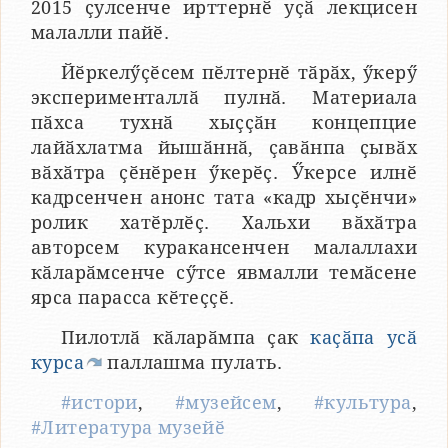
2015 ҫулсенче ирттернӗ уҫӑ лекцисен
малалли пайӗ.
Йӗркелӳҫӗсем пӗлтернӗ тӑрӑх, ӳкерӳ
эксперименталлӑ пулнӑ. Материала
пӑхса тухнӑ хыҫҫӑн концепцие
лайӑхлатма йышӑннӑ, ҫавӑнпа ҫывӑх
вӑхӑтра ҫӗнӗрен ӳкерӗҫ. Ӳкерсе илнӗ
кадрсенчен анонс тата «кадр хыҫӗнчи»
ролик хатӗрлӗҫ. Хальхи вӑхӑтра
авторсем куракансенчен малаллахи
кӑларӑмсенче сӳтсе явмалли темӑсене
ярса парасса кӗтеҫҫӗ.
Пилотлӑ кӑларӑмпа ҫак
каҫӑпа усӑ
курса
паллашма пулать.
#истори
,
#музейсем
,
#культура
,
#Литература музейӗ