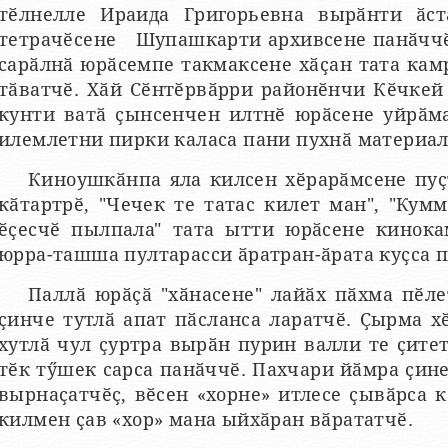
тӗлнелле Ираида Григорьевна вырӑнти ӑс
тетрачӗсене Шупашкарти архивсене панӑччӗ 
сарӑлнӑ юрӑсемпе такмаксене хӑҫан тата кам
тӑватчӗ. Хӑй Сӗнтӗрвӑрри районӗнчи Кӗчкей
кунти ватӑ ҫынсенчен илтнӗ юрӑсене уйрӑма
илемлетни пирки каласа пани пухнӑ материал
Киноушкӑнпа яла килсен хӗрарӑмсене пуҫт
кӑтартрӗ, "Чечек те татас килет ман", "Кумм
ӗҫесчӗ пылпала" тата ытти юрӑсене кинока
юрра-ташша пултарасси ӑратран-ӑрата куҫса 
Паллӑ юрӑҫӑ "хӑнасене" лайӑх пӑхма пӗле
ҫинче тутлӑ апат пӑсланса ларатчӗ. Ҫырма 
хутлӑ чул ҫуртра вырӑн пурин валли те ҫите
тӗк тӳшек сарса панӑччӗ. Пахчари йӑмра ҫине
вырнаҫатчӗҫ, вӗсен «хорне» итлесе ҫывӑрса к
килмен ҫав «хор» мана ыйхӑран вӑрататчӗ.