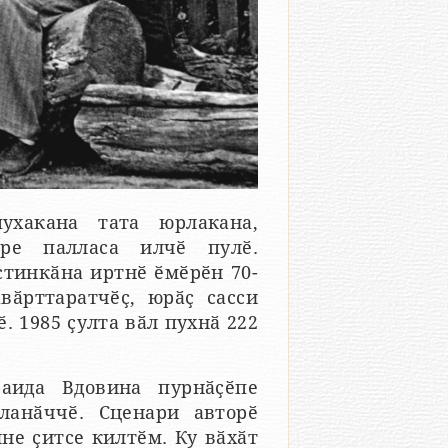
ухакана тата юрлакана,
кре палласа илчӗ пулӗ.
стинкӑна иртнӗ ӗмӗрӗн 70-
ӑрттаратчӗҫ, юрӑҫ сасси
. 1985 ҫулта вӑл пухнӑ 222
.
аида Вдовина пурнӑҫӗпе
ланӑччӗ. Сценари авторӗ
не ҫитсе килтӗм. Ку вӑхӑт