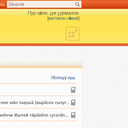
nto
Пур пӗрле, ҫук ҫурмалла.
[
ваттисен сӑмахӗ
]
Пӗлтерӳ хуш
не мăн пыршă (вырăсла сычуг) ...
и Ишлей тăрăхĕпе сутатăп. Ха...