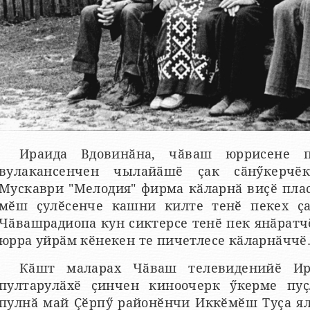
Ираида Вдовинӑна, чӑваш юррисене п
вулакансенчен чылайӑшӗ ҫак сӑнӳкерчӗ
Мускаври "Мелодия" фирма кӑларнӑ виҫӗ пла
мӗш ҫулӗсенче кашни килте тенӗ пекех ҫав
Чӑвашрадиопа кун сиктерсе тенӗ пек янӑратчӗ
юрра уйрӑм кӗнекен те пичетлесе кӑларнӑччӗ
Кӑшт маларах Чӑваш телевиденийӗ Ир
пултарулӑхӗ ҫинчен киноочерк ӳкерме пуҫ
пулнӑ май Ҫӗрпӳ районӗнчи Иккӗмӗш Туҫа ял