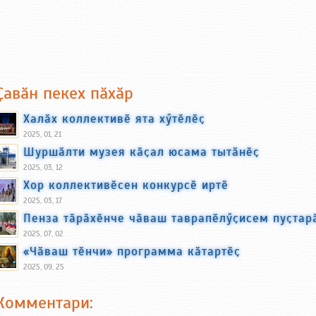
Ҫавӑн пекех пӑхӑр
Халӑх коллективӗ ята хӳтӗлӗҫ
2025, 01, 21
Шуршӑлти музея кӑҫал юсама тытӑнӗҫ
2025, 03, 12
Хор коллективӗсен конкурсӗ иртӗ
2025, 03, 17
Пенза тӑрӑхӗнче чӑваш таврапӗлӳҫисем пуҫтар
2025, 07, 02
«Чӑваш тӗнчи» программа кӑтартӗҫ
2025, 09, 25
Комментари: