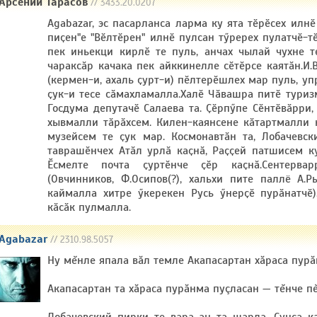
Арсений Тарасов
// 3433.20.0207
Agabazar, эс пасарланса ларма ку ята тӗрӗсех илнӗ 
пиҫен"е "Вӗлтӗрен" илнӗ пулсан тӳререх пулатчӗ-т
пек иньекци кирлӗ те пуль, анчах чылай чухне т
чараксӑр качака пек айккинелле сӗтӗрсе каятӑн.И
(кермен-и, ахаль ҫурт-и) пӗлтерӗшлех мар пуль, у
ҫук-и тесе сӑмахламалла.Халӗ Чӑвашра питӗ туризм
Госдума депутачӗ Салаева та. Ҫӗрпӳпе Сӗнтӗвӑрри
хывмалли тӑрӑхсем. Килен-каянсене кӑтартмалли к
музейсем те ҫук мар. Космонавтӑн та, Лобачевск
таврашӗнчех Атӑл урлӑ каҫнӑ, Раҫҫей патшисем к
Ӗсмелте почта ҫуртӗнче ҫӗр каҫнӑ.Сентерва
(Овчинников, Ф.Осипов(?), хальхи пите паллё А.Р
каймалла хитре ӳкерекен Русь ӳнерҫӗ пурӑнатчӗ
кӑсӑк пулмалла.
Agabazar
// 2310.98.5057
Ну мĕнле япала вăл темле Акапасартан хăраса пурă
Акапасартан та хăраса пурăнма пуçласан — тĕнче пĕ