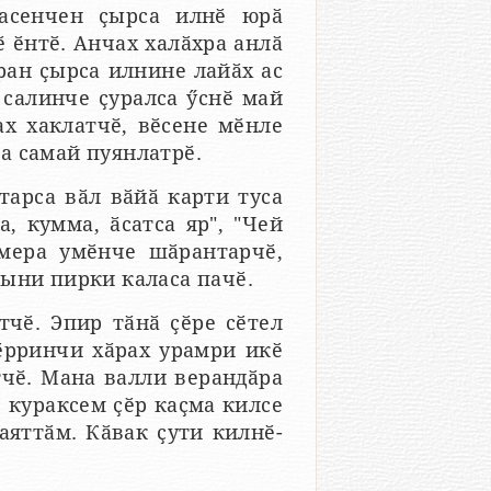
тасенчен ҫырса илнӗ юрӑ
ӗнтӗ. Анчах халӑхра анлӑ
ран ҫырса илнине лайӑх ас
 салинче ҫуралса ӳснӗ май
х хаклатчӗ, вӗсене мӗнле
а самай пуянлатрӗ.
арса вӑл вӑйӑ карти туса
а, кумма, ӑсатса яр", "Чей
мера умӗнче шӑрантарчӗ,
пыни пирки каласа пачӗ.
тчӗ. Эпир тӑнӑ ҫӗре сӗтел
хӗрринчи хӑрах урамри икӗ
тчӗ. Мана валли верандӑра
 кураксем ҫӗр каҫма килсе
аяттӑм. Кӑвак ҫути килнӗ-