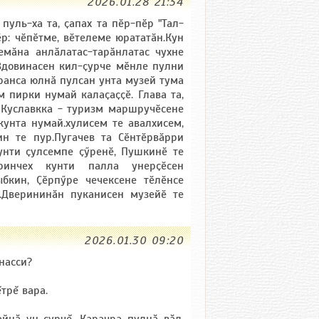
2026.01.28 21:34
пуль-ха та, ҫапах та пӗр-пӗр "Тал-
ӗр: чӗпӗтме, вӗтелеме юрататӑн.Кун
емӑна анлӑлатас-тарӑнлатас чухне
.Вдовинасен кил-ҫурче мӗнле пулни
пранса юлнӑ пулсан унта музей тума
 пирки нумай калаҫаҫҫӗ. Глава та,
, Куславкка - туризм маршручӗсене
унта нумай.хулисем те авалхисем,
ин те пур.Пугачев та Сӗнтӗрвӑрри
унти ҫулсемпе ҫӳренӗ, Пушкинӗ те
рринчех кунти палла унерҫӗсен
ыбкин, Ҫӗрпӳре чечексене тӗлӗнсе
).Дверининӑн пуканисен музейӗ те
2026.01.30 09:20
насси?
трĕ вара.