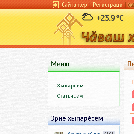
Сайта кӗр
|
Регистраци
|
Са
+23.9 °C
Меню
П
Хыпарсем
Статьясем
Эрне хыпарӗсем
Кинемее кӗпе-