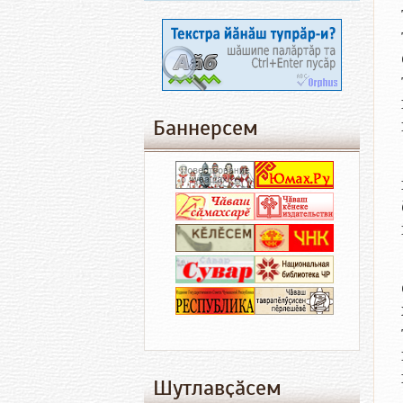
Баннерсем
Шутлавҫӑсем