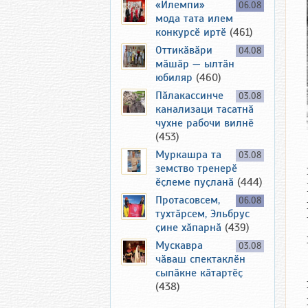
«Илемпи»
06.08
мода тата илем
конкурсӗ иртӗ
(461)
Оттикӑвӑри
04.08
мӑшӑр — ылтӑн
юбиляр
(460)
Пӑлакассинче
03.08
канализаци тасатнӑ
чухне рабочи вилнӗ
(453)
Муркашра та
03.08
земство тренерӗ
ӗҫлеме пуҫланӑ
(444)
Протасовсем,
06.08
тухтӑрсем, Эльбрус
ҫине хӑпарнӑ
(439)
Мускавра
03.08
чӑваш спектаклӗн
сыпӑкне кӑтартӗҫ
(438)