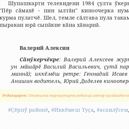
Шупашкарти телевидени 1984 ҫулта ӳкер
"Пӗр сӑмахӗ - пин ылтӑн" киноочерка нум
курма пулатчӗ. Шел, темле сӑлтава пула така
пыракан юрӑ сыпӑкне кӑна хӑварнӑ.
Валерий Алексин
Сӑнӳкерчӗкре
: Валерий Алексеев жур
ун мӑшӑрӗ Василий Васильевич, ҫутӑ пар
маннӑ); иккӗмӗш ретре: Геннадий Исаев
Анишин водитель, Юрий Диделев киноопер
Редакцирен
: Статьяна вырнаҫтарни редакци автор шухӑшӗпе к
#Ҫӗрпӳ районӗ
,
#Иккӗмеш Туҫа
,
#асаилӳсем