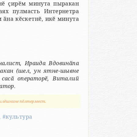
нӗ ҫирӗм минута пыракан
аях пулмасть Интернетра
м ӑна кӗскетнӗ, икӗ минута
налист, Ираида Вдовинӑпа
акан (шел, ун ятне-шывне
 сасӑ операторӗ, Виталий
атор.
илӗшнине пӗлтермест.
,
#культура