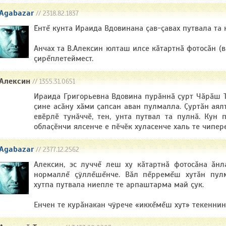
Agabazar
// 2318.82.1837
Ĕнтĕ кунта Ираида Вдовинана çав-çавах путвала та 
Анчах та В.Алексин юлташ илсе кăтартнă фотосăн (в
çирĕплетеймест.
Алексин
// 1355.31.0651
Ираида Григорьевна Вдовина пурӑннӑ ҫурт Чӑрӑш Т
ҫине асӑну хӑми ҫапсан аван пулмалла. Ҫуртӑн аял
евӗрлӗ тунӑччӗ, тен, унта путвал та пулнӑ. Кун 
облаҫӗнчи ялсенче е пӗчӗк хуласенче халь те чипере
Agabazar
// 2377.12.2562
Алексин, эс луччĕ леш ху кăтартнă фотосăна ăнла
нормаллĕ çÿллĕшĕнче. Вăл пĕрремĕш хутăн пул
хутпа путвала ниепле те арпаштарма май çук.
Енчен те курăнакан чÿрече «иккĕмĕш хут» текеннин