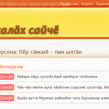
По-русски
English
Espera
йта кӗрсен унпа туллин усӑ курма пулӗ
ерсона: Пӗр сӑмахӗ - пин ылтӑн
Пӗлтерӳсем
Сутатӑп
Уйăхри пăру сутатăп.Хакĕ килĕшсе татăлнипе.
Сутатӑп
Чăн-чăн килти хытă чăкăтсем (сырсем) сутатпăр. Вĕсе
Сутатӑп
Хурăн вутти Муркаш районĕпе тата Шупашкар районĕнч