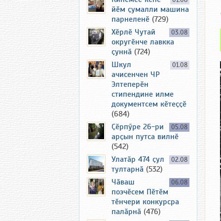
01.08
йӗм ҫумалли машина
парнеленӗ
(729)
Хӗрлӗ Чутай
03.08
округӗнче лавкка
ҫуннӑ
(724)
Шкул
01.08
ачисенчен ЧР
Элтеперӗн
стипендине илме
документсем кӗтеҫҫӗ
(684)
Ҫӗрпӳре 26-ри
05.08
арҫын путса вилнӗ
(542)
Улатӑр 474 ҫул
02.08
тултарнӑ
(532)
Чӑваш
06.08
поэчӗсем Пӗтӗм
тӗнчери конкурсра
палӑрнӑ
(476)