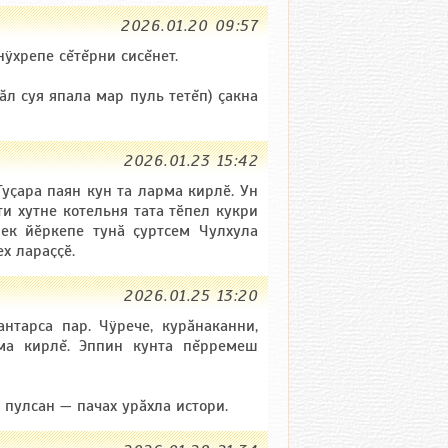
2026.01.20 09:57
нÿхрепе сĕтĕрни сисĕнет.
ăл суя япала мар пуль тетĕп) çакна
2026.01.23 15:42
уҫара паян кун та ларма кирлӗ. Ун
ти хутне котельня тата тӗпел кукри
пек йӗркепе тунӑ ҫуртсем Чулхула
х лараҫҫӗ.
2026.01.25 13:20
нтарса пар. Чÿрече, курăнаканни,
ма кирлĕ. Эппин кунта пĕрремеш
 пулсан — пачах урăхла истори.