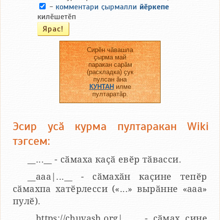
-
комментари ҫырмалли
йӗркепе
килӗшетӗп
Сирӗн чӑвашла
ҫырма май
паракан сарӑм
(раскладка) ҫук
пулсан ӑна
КУНТАН
илме
пултаратӑр.
Эсир усӑ курма пултаракан Wiki
тэгсем:
__...__ - сӑмаха каҫӑ евӗр тӑвасси.
__aaa|...__ - сӑмахӑн каҫине тепӗр
сӑмахпа хатӗрлесси («...» вырӑнне «ааа»
пулӗ).
__https://chuvash.org|...__ - сӑмах ҫине