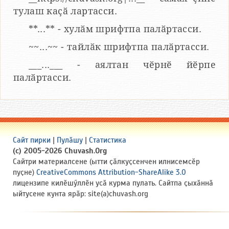
тулаш каҫӑ лартасси.
**...** - хулӑм шрифтпа палӑртасси.
~~...~~ - тайлӑк шрифтпа палӑртасси.
___...___ - аялтан чӗрнӗ йӗрпе
палӑртасси.
Сайт пирки
|
Пулӑшу
|
Статистика
(c) 2005-2026 Chuvash.Org
Сайтри материалсене (ытти ҫӑлкуҫсенчен илнисемсӗр
пуҫне)
CreativeCommons Attribution-ShareAlike 3.0
лицензипе килӗшӳллӗн усӑ курма пулать. Сайтпа ҫыхӑннӑ
ыйтусене кунта ярӑр: site(a)chuvash.org