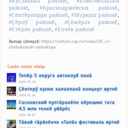
#Куславкка районӗ
,
#Комсомольски
районӗ
,
#Красноармейски районӗ
,
#Сӗнтӗрвӑрри районӗ
,
#Муркаш районӗ
,
#Ҫӗрпӳ районӗ
,
#Ҫӗмӗрле районӗ
,
#Етӗрне районӗ
,
#Елчӗк районӗ
Хыпар ҫӑлкуҫӗ:
https://culture.cap.ru/news/20.../v-
cheboksarah-sostoitsya
Ҫавӑн пекех пӑхӑр
Тепӗр 5 округа автоклуб панӑ
2024, 03, 24
Ҫӗнтерӳ кунне халалланӑ концерт иртнӗ
2024, 05, 06
Сосновский пултӑранӗпе кӗрешме тата
4,5 млн тенкӗ уйӑрӗҫ
2024, 08, 07
Тӑвай тӑрӑхӗнче «Тапӑ» фестиваль иртнӗ