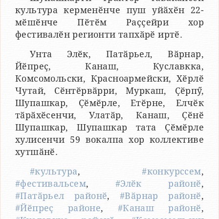
культура керменӗнче пуш уйӑхӗн 22-
мӗшӗнче Пӗтӗм Раҫҫейри хор
фестивалӗн регионти тапхӑрӗ иртӗ.
Унта Элӗк, Патӑрьел, Вӑрнар,
Йӗпреҫ, Канаш, Куславкка,
Комсомольски, Красноармейски, Хӗрлӗ
Чутай, Сӗнтӗрвӑрри, Муркаш, Ҫӗрпӳ,
Шупашкар, Ҫӗмӗрле, Етӗрне, Елчӗк
тӑрӑхӗсенчи, Улатӑр, Канаш, Ҫӗнӗ
Шупашкар, Шупашкар тата Ҫӗмӗрле
хулисенчи 59 вокалпа хор коллективе
хутшӑнӗ.
#культура
,
#конкурссем
,
#фестивальсем
,
#Элӗк районӗ
,
#Патӑрьел районӗ
,
#Вӑрнар районӗ
,
#Йӗпреҫ районе
,
#Канаш районӗ
,