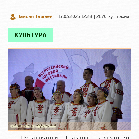
Таисия Ташней
17.03.2025 12:28 | 2876 хут пӑхнӑ
КУЛЬТУРА
culture.cap.ru сӑнӳкерчӗкӗ
Шупашкарти Трактор тӑвакансен