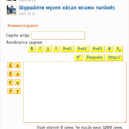
2024, 09, 24
Шуршӑлти музея кӑҫал юсама тытӑнӗҫ
2025, 03, 12
Комментариле
Сирӗн ятӑp:
Анлӑлатса ҫырни:
B
T
U
T
Ячӗ1
Ячӗ2
Ячӗ3
#
X
2
2
X
Ӳкерчӗк
http://
Пурӗ кӗртнӗ:
0
симв. Чи пысӑк виҫе:
1200
симв.