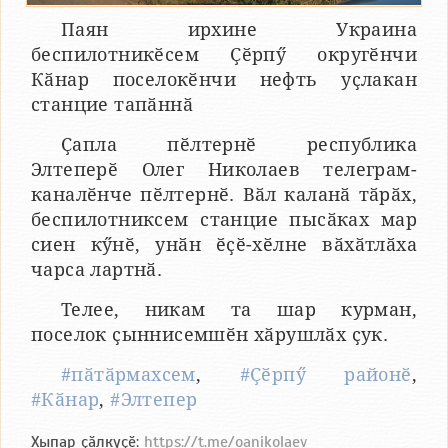
Паян ирхине Украина
беспилотникӗсем Ҫӗрпӳ округӗнчи
Кӑнар поселокӗнчи нефть уҫлакан
станцие тапӑннӑ
Ҫапла пӗлтернӗ республика
Элтеперӗ Олег Николаев телеграм-
каналӗнче пӗлтернӗ. Вӑл каланӑ тӑрӑх,
беспилотниксем станцие пысӑках мар
сиен кӳнӗ, унӑн ӗҫӗ-хӗлне вӑхӑтлӑха
чарса лартнӑ.
Телее, никам та шар курман,
поселок ҫыннисемшӗн хӑрушлӑх ҫук.
#пӑтӑрмахсем
,
#Ҫӗрпӳ районӗ
,
#Кӑнар
,
#Элтепер
Хыпар ҫӑлкуҫӗ:
https://t.me/oanikolaev