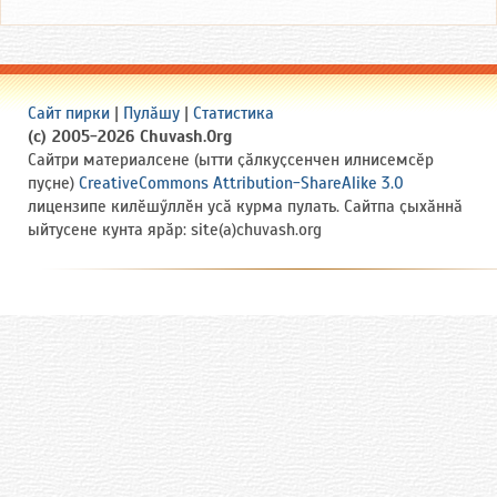
Сайт пирки
|
Пулӑшу
|
Статистика
(c) 2005-2026 Chuvash.Org
Сайтри материалсене (ытти ҫӑлкуҫсенчен илнисемсӗр
пуҫне)
CreativeCommons Attribution-ShareAlike 3.0
лицензипе килӗшӳллӗн усӑ курма пулать. Сайтпа ҫыхӑннӑ
ыйтусене кунта ярӑр: site(a)chuvash.org