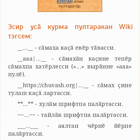
КУНТАН
илме
пултаратӑр.
Эсир усӑ курма пултаракан Wiki
тэгсем:
__...__ - сӑмаха каҫӑ евӗр тӑвасси.
__aaa|...__ - сӑмахӑн каҫине тепӗр
сӑмахпа хатӗрлесси («...» вырӑнне «ааа»
пулӗ).
__https://chuvash.org|...__ - сӑмах ҫине
тулаш каҫӑ лартасси.
**...** - хулӑм шрифтпа палӑртасси.
~~...~~ - тайлӑк шрифтпа палӑртасси.
___...___ - аялтан чӗрнӗ йӗрпе
палӑртасси.