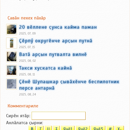
Ҫавӑн пекех пӑхӑр
20 вӗллене ҫунса кайма паман
2025, 07, 09
Ҫӗрпӳ округӗнче арҫын путнӑ
2025, 07, 15
Ватӑ арҫын путвалта вилнӗ
2025, 08, 02
Такси хускатса кайнӑ
2025, 08, 11
Ҫӗнӗ Шупашкар ҫывӑхӗнче беспилотник
персе антарнӑ
2025, 08, 24
Комментариле
Сирӗн ятӑp:
Анлӑлатса ҫырни:
B
T
U
T
Ячӗ1
Ячӗ2
Ячӗ3
#
X