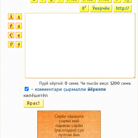
2
2
X
Ӳкерчӗк
http://
Пурӗ кӗртнӗ:
0
симв. Чи пысӑк виҫе:
1200
симв.
-
комментари ҫырмалли
йӗркепе
килӗшетӗп
Сирӗн чӑвашла
ҫырма май
паракан сарӑм
(раскладка) ҫук
пулсан ӑна