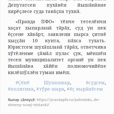
Депутатсен пухӑвӗн йышӑнӑвне
хирӗҫлесе суда тавӑҫпа тухнӑ.
«Правда ПФО» тӗнче тетелӗнчи
хаҫат хыпарланӑ тӑрӑх, суд ун пек
ӗҫсене хӑвӑрт, заявлени пырса ҫитнӗ
хыҫҫӑн 10 кунта, пӑхса тухать.
Юристсем шухӑшланӑ тӑрӑх, ответчика
хӳтӗленме ҫӑмӑл пулас ҫук, мӗншӗн
тесен муниципалитет органӗ ун пек
йышӑнӑва хӑйӗн полномочийӗпе
килӗшӳллӗн туман имӗш.
#Ҫӗнӗ Шупашкар
,
#судсем
,
#политика
,
#тӳре-шара
,
#ӗҫ вырӑнӗсем
Хыпар ҫӑлкуҫӗ:
https://pravdapfo.ru/polnoteks...de-
otmeny-svoej-otstavki/