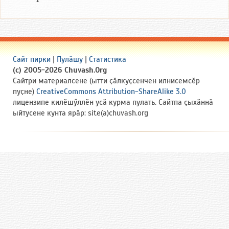
Сайт пирки
|
Пулӑшу
|
Статистика
(c) 2005-2026 Chuvash.Org
Сайтри материалсене (ытти ҫӑлкуҫсенчен илнисемсӗр
пуҫне)
CreativeCommons Attribution-ShareAlike 3.0
лицензипе килӗшӳллӗн усӑ курма пулать. Сайтпа ҫыхӑннӑ
ыйтусене кунта ярӑр: site(a)chuvash.org