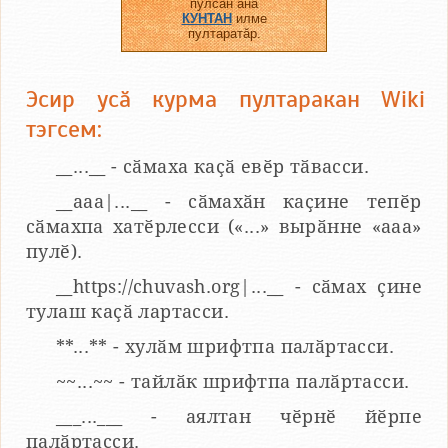
пулсан ӑна
КУНТАН
илме
пултаратӑр.
Эсир усӑ курма пултаракан Wiki
тэгсем:
__...__ - сӑмаха каҫӑ евӗр тӑвасси.
__aaa|...__ - сӑмахӑн каҫине тепӗр
сӑмахпа хатӗрлесси («...» вырӑнне «ааа»
пулӗ).
__https://chuvash.org|...__ - сӑмах ҫине
тулаш каҫӑ лартасси.
**...** - хулӑм шрифтпа палӑртасси.
~~...~~ - тайлӑк шрифтпа палӑртасси.
___...___ - аялтан чӗрнӗ йӗрпе
палӑртасси.