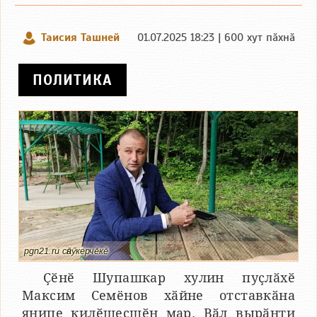
Таисия Ташней
01.07.2025 18:23 | 600 хут пӑхнӑ
ПОЛИТИКА
pgn21.ru сӑнӳкерчӗкӗ
Ҫӗнӗ Шупашкар хулин пуҫлӑхӗ
Максим Семёнов хӑйне отставкӑна
янипе килӗшесшӗн мар. Вӑл вырӑнти