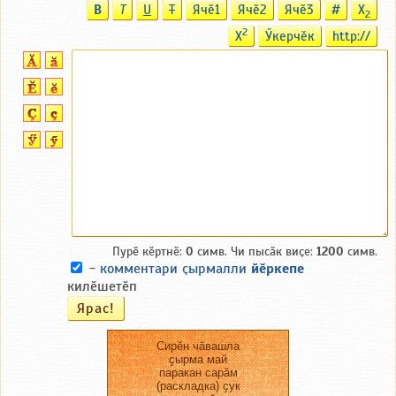
B
T
U
T
Ячӗ1
Ячӗ2
Ячӗ3
#
X
2
2
X
Ӳкерчӗк
http://
Пурӗ кӗртнӗ:
0
симв. Чи пысӑк виҫе:
1200
симв.
-
комментари ҫырмалли
йӗркепе
килӗшетӗп
Сирӗн чӑвашла
ҫырма май
паракан сарӑм
(раскладка) ҫук