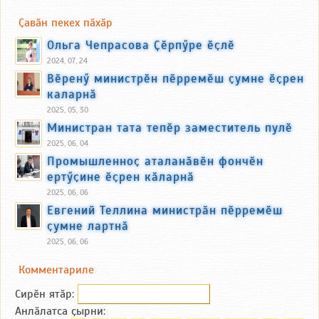
Ҫавӑн пекех пӑхӑр
Ольга Чепрасова Ҫӗрпӳре ӗҫлӗ
2024, 07, 24
Вӗренӳ министрӗн пӗрремӗш ҫумне ӗҫрен
каларнӑ
2025, 05, 30
Министран тата тепӗр заместитель пулӗ
2025, 06, 04
Промышленноҫ аталанӑвӗн фончӗн
ертӳҫине ӗҫрен кӑларнӑ
2025, 06, 06
Евгений Теллина министрӑн пӗрремӗш
ҫумне лартнӑ
2025, 06, 06
Комментариле
Сирӗн ятӑp:
Анлӑлатса ҫырни: