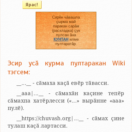
Сирӗн чӑвашла
ҫырма май
паракан сарӑм
(раскладка) ҫук
пулсан ӑна
КУНТАН
илме
пултаратӑр.
Эсир усӑ курма пултаракан Wiki
тэгсем:
__...__ - сӑмаха каҫӑ евӗр тӑвасси.
__aaa|...__ - сӑмахӑн каҫине тепӗр
сӑмахпа хатӗрлесси («...» вырӑнне «ааа»
пулӗ).
__https://chuvash.org|...__ - сӑмах ҫине
тулаш каҫӑ лартасси.