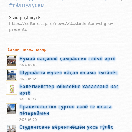
#тӗлпулусем
Хыпар ҫӑлкуҫӗ:
https://culture.cap.ru/news/20...studentam-chgiki-
prezento
Ҫавӑн пекех пӑхӑр
Нумай нациллӗ ҫамрӑксен слёчӗ иртӗ
2024, 06, 05
Шуршӑлти музея кӑҫал юсама тытӑнӗҫ
2025, 03, 12
Балетмейстер юбилейне халалланӑ каҫ
иртӗ
2025, 05, 13
Правительство ҫуртне халӗ те юсаса
пӗтереймен
2025, 05, 20
Студентсене вӗрентнӗшӗн укҫа тӳлӗҫ