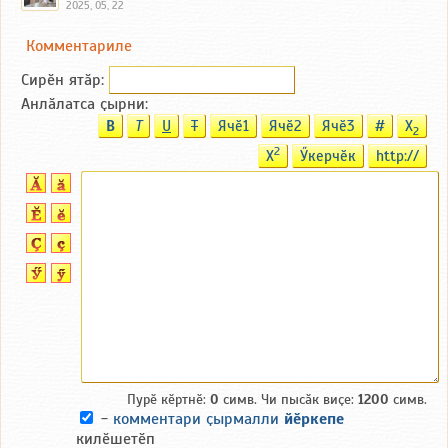
2025, 05, 22
Комментариле
Сирӗн ятӑp:
Анлӑлатса ҫырни:
B
T
U
T
Ячӗ1
Ячӗ2
Ячӗ3
#
X
2
2
X
Ӳкерчӗк
http://
Пурӗ кӗртнӗ:
0
симв. Чи пысӑк виҫе:
1200
симв.
-
комментари ҫырмалли
йӗркепе
килӗшетӗп