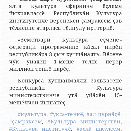
ялта культура сферинче ӗҫлеме
йыхравлаҫҫӗ. Республикӑн Культура
институтӗнче вӗренекен ҫамрӑксем ҫав
тӗллевпе ятарласа тӗлпулу ирттернӗ.
«Земствӑри культура ӗҫченӗ»
федераци программине кӑҫал пирӗн
республикӑра 8 ҫын хутшӑнаять. Вӗсене
чӳк уйӑхӗн 1-мӗшӗ тӗлне пӗрер
миллион тенкӗ парӗҫ.
Конкурса хутшӑнмалли заявкӑсене
республикӑн Культура
министерствинче утӑ уйӑхӗн 15-
мӗшӗччен йышӑнӗҫ.
#культура
,
#укҫа-тенкӗ
,
#ял пурнӑҫӗ
,
#ҫамрӑксем
,
#Культура министерстви
,
#Культура институчӗ
,
#аслӑ шкулсем
,