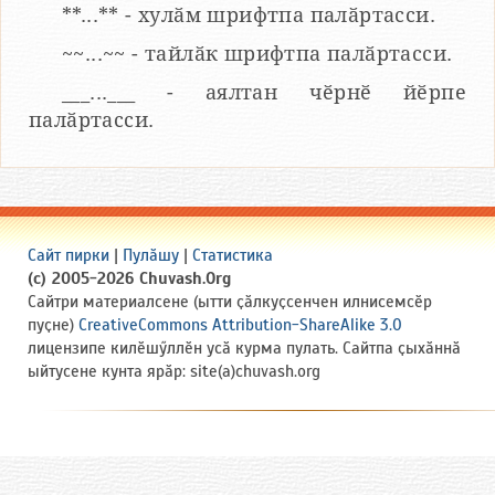
**...** - хулӑм шрифтпа палӑртасси.
~~...~~ - тайлӑк шрифтпа палӑртасси.
___...___ - аялтан чӗрнӗ йӗрпе
палӑртасси.
Сайт пирки
|
Пулӑшу
|
Статистика
(c) 2005-2026 Chuvash.Org
Сайтри материалсене (ытти ҫӑлкуҫсенчен илнисемсӗр
пуҫне)
CreativeCommons Attribution-ShareAlike 3.0
лицензипе килӗшӳллӗн усӑ курма пулать. Сайтпа ҫыхӑннӑ
ыйтусене кунта ярӑр: site(a)chuvash.org