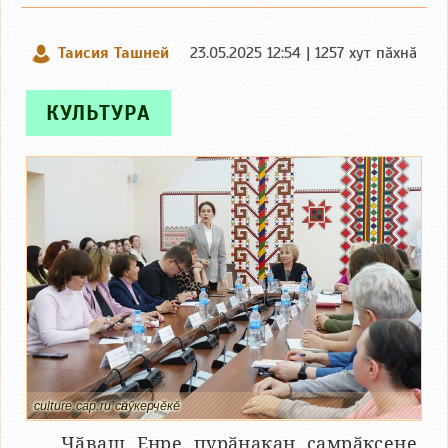
Таисия Ташней
23.05.2025 12:54 | 1257 хут пӑхнӑ
КУЛЬТУРА
culture.cap.ru сӑнӳкерчӗкӗ
Чӑваш Енре пурӑнакан ҫамрӑксене